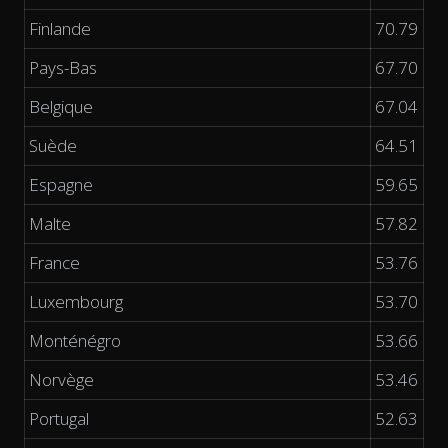
Finlande
70.79
Pays-Bas
67.70
Belgique
67.04
Suède
64.51
Espagne
59.65
Malte
57.82
France
53.76
Luxembourg
53.70
Monténégro
53.66
Norvège
53.46
Portugal
52.63