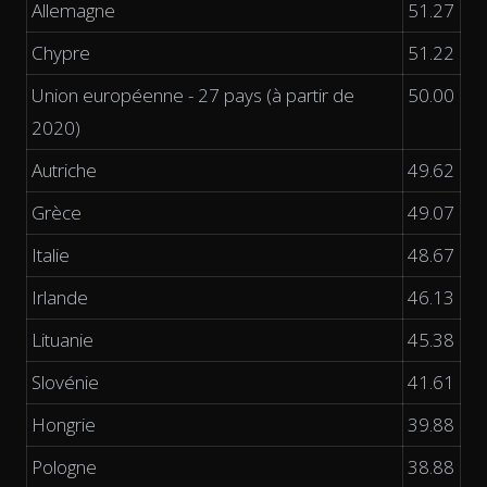
Allemagne
51.27
Chypre
51.22
Union européenne - 27 pays (à partir de
50.00
2020)
Autriche
49.62
Grèce
49.07
Italie
48.67
Irlande
46.13
Lituanie
45.38
Slovénie
41.61
Hongrie
39.88
Pologne
38.88