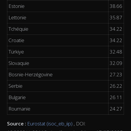
Estonie
38.66
Lettonie
35.87
Tchéquie
34.22
Croatie
34.22
Türkiye
32.48
Slovaquie
32.09
Bosnie-Herzégovine
27.23
Serbie
26.22
Bulgarie
26.11
Roumanie
24.27
Source :
Eurostat (isoc_eb_iip)
, DOI: