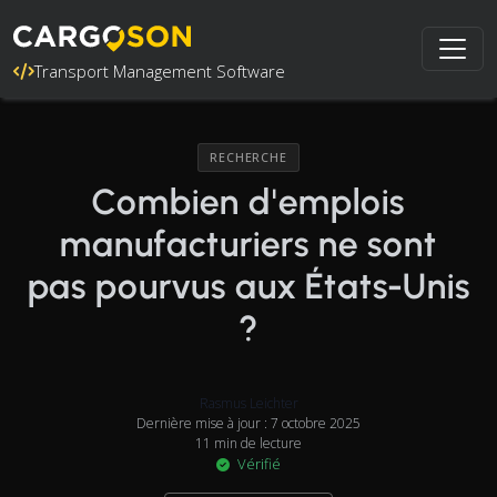
Transport Management Software
RECHERCHE
Combien d'emplois
manufacturiers ne sont
pas pourvus aux États-Unis
?
Rasmus Leichter
Dernière mise à jour : 7 octobre 2025
11 min de lecture
Vérifié