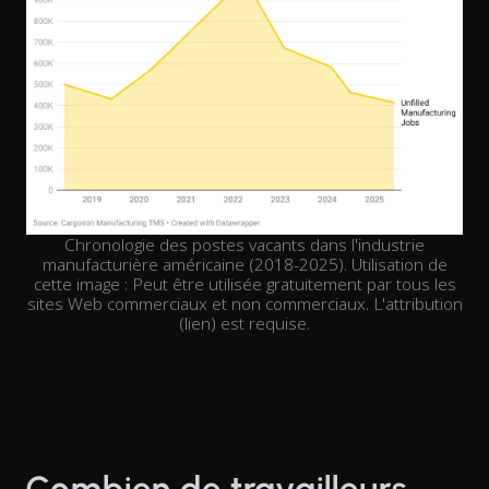
Chronologie des postes vacants dans l'industrie
manufacturière américaine (2018-2025). Utilisation de
cette image : Peut être utilisée gratuitement par tous les
sites Web commerciaux et non commerciaux. L'attribution
(lien) est requise.
Combien de travailleurs