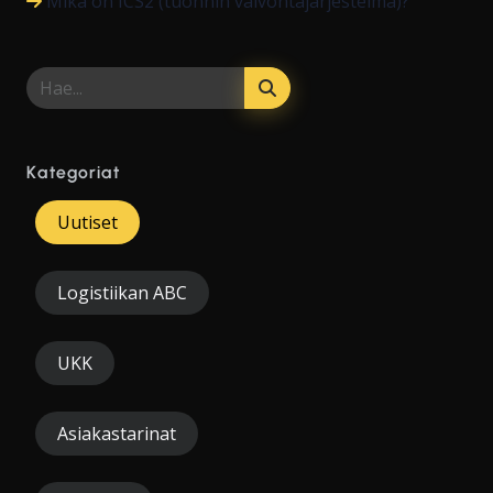
Mikä on ICS2 (tuonnin valvontajärjestelmä)?
Kategoriat
Uutiset
Logistiikan ABC
UKK
Asiakastarinat