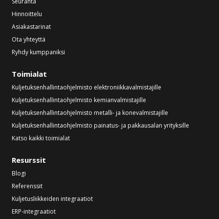
Seuranta
Hinnoittelu
Asiakastarinat
Ota yhteyttä
Ryhdy kumppaniksi
Toimialat
Kuljetuksenhallintaohjelmisto elektroniikkavalmistajille
Kuljetuksenhallintaohjelmisto kemianvalmistajille
Kuljetuksenhallintaohjelmisto metalli- ja konevalmistajille
Kuljetuksenhallintaohjelmisto painatus- ja pakkausalan yrityksille
Katso kaikki toimialat
Resurssit
Blogi
Referenssit
Kuljetusliikkeiden integraatiot
ERP-integraatiot