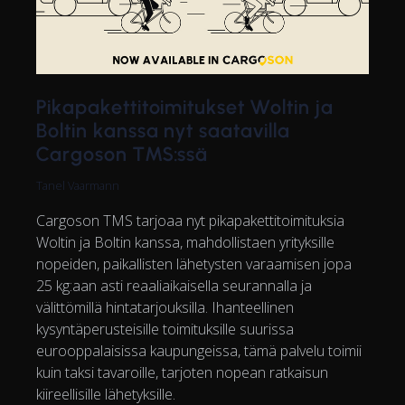
Pikapakettitoimitukset Woltin ja
Boltin kanssa nyt saatavilla
Cargoson TMS:ssä
Tanel Vaarmann
Cargoson TMS tarjoaa nyt pikapakettitoimituksia
Woltin ja Boltin kanssa, mahdollistaen yrityksille
nopeiden, paikallisten lähetysten varaamisen jopa
25 kg:aan asti reaaliaikaisella seurannalla ja
välittömillä hintatarjouksilla. Ihanteellinen
kysyntäperusteisille toimituksille suurissa
eurooppalaisissa kaupungeissa, tämä palvelu toimii
kuin taksi tavaroille, tarjoten nopean ratkaisun
kiireellisille lähetyksille.