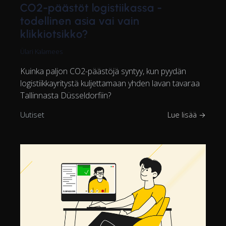
CO2-päästöt logistiikassa -
todellinen asia vai vain
klikkiotsikko?
Ülari Kalamees
Kuinka paljon CO2-päästöjä syntyy, kun pyydän
logistiikkayritystä kuljettamaan yhden lavan tavaraa
Tallinnasta Düsseldorfiin?
Uutiset
Lue lisää →