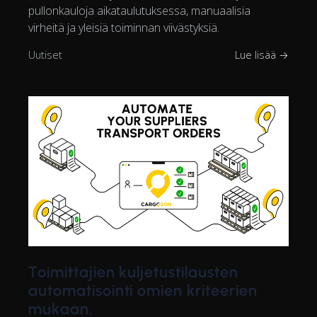
pullonkauloja aikataulutuksessa, manuaalisia
virheitä ja yleisiä toiminnan viivästyksiä.
Uutiset
Lue lisää →
Toimittajien kuljetustilausten
automatisointi omien kriteerien
mukaan.