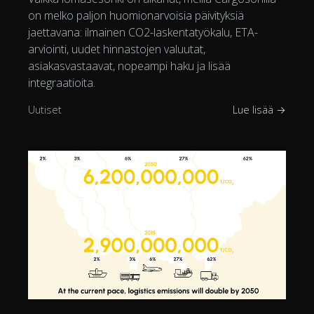
on melko paljon huomionarvoisia päivityksiä
jaettavana: ilmainen CO2-laskentatyökalu, ETA-
arviointi, uudet hinnastojen valuutat,
asiakasvastaavat, nopeampi haku ja lisää
integraatioita.
Uutiset
Lue lisää →