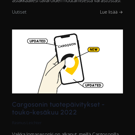
asiakkaallesi tavaroiden noutamisesta varastostasi.
Uutiset
Lue lisää →
Cargosonin tuotepäivitykset -
touko-kesäkuu 2022
Rasmus Leichter
Vaikka lomasesonki on alkanut, meillä Cargosonilla