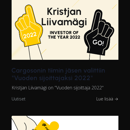
Cargosonin tiimin jäsen valittiin
"Vuoden sijoittajaksi 2022"
Kristjan Liivamägi on "Vuoden sijoittaja 2022"
Uutiset
Lue lisää →