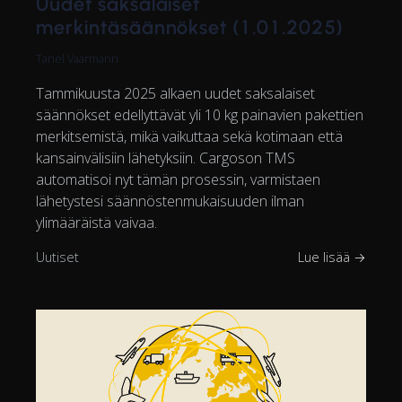
Uudet saksalaiset
merkintäsäännökset (1.01.2025)
Tanel Vaarmann
Tammikuusta 2025 alkaen uudet saksalaiset
säännökset edellyttävät yli 10 kg painavien pakettien
merkitsemistä, mikä vaikuttaa sekä kotimaan että
kansainvälisiin lähetyksiin. Cargoson TMS
automatisoi nyt tämän prosessin, varmistaen
lähetystesi säännöstenmukaisuuden ilman
ylimääräistä vaivaa.
Uutiset
Lue lisää →