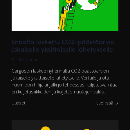
Ennalta laskettu CO2-päästöarvio
jokaiselle yksittäiselle lähetykselle
Tanel Vaarmann
Cargoson laskee nyt ennalta CO2-päästöarvion
jokaiselle yksittäiselle lähetykselle. Vertaile ja ota
huomioon hiilijalanjälki jo tehdessäsi kuljetusvalintaa
eri kuljetusliikkeiden ja kuljetusmuotojen välillä.
Uutiset
Lue lisää →