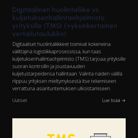
Digitaalinen huolintaliike vs.
kuljetuksenhallintaohjelmisto
yrityksille (TMS) (+yksinkertainen
vertailutaulukko)
Digitaaliset huolintaliikkeet toimivat kokeneina
välittäjinä logistiikkaprosessissa, kun taas
kuljetuksenhallintaohjelmisto (TMS) tarjoaa yrityksille
suoran kontrollin ja joustavuuden
kuljetustarpeidensa hallintaan. Valinta näiden välillä
riippuu yrityksen mieltymyksestä itse tekemiseen
verrattuna asiantuntemuksen ulkoistamiseen.
Uutiset
Lue lisää →