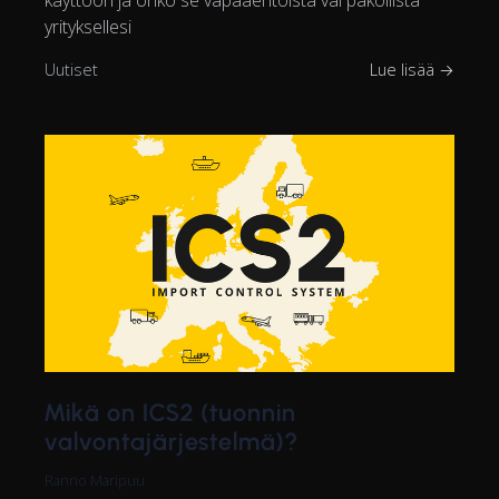
käyttöön ja onko se vapaaehtoista vai pakollista
yrityksellesi
Uutiset
Lue lisää →
Mikä on ICS2 (tuonnin
valvontajärjestelmä)?
Ranno Maripuu