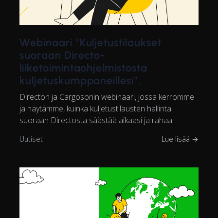
Webinaari "Kuljetustilaukset
suoraan Directo-
liiketoimintaohjelmistosta
kuljetuskumppaneillesi".
Directon ja Cargosonin webinaari, jossa kerromme
ja näytämme, kuinka kuljetustilausten hallinta
suoraan Directosta säästää aikaasi ja rahaa.
Uutiset
Lue lisää →