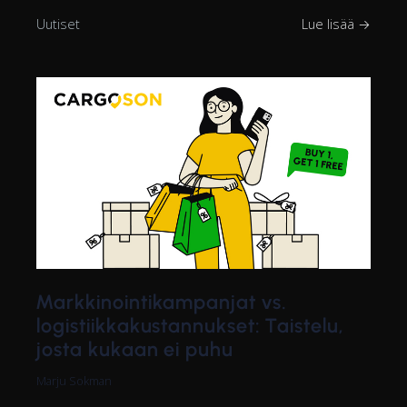
Uutiset
Lue lisää →
Markkinointikampanjat vs.
logistiikkakustannukset: Taistelu,
josta kukaan ei puhu
Marju Sokman