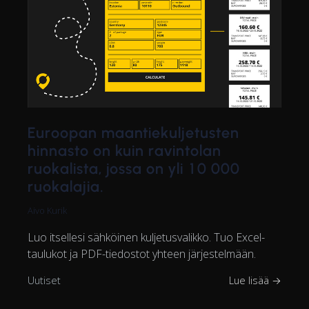
Euroopan maantiekuljetusten
hinnasto on kuin ravintolan
ruokalista, jossa on yli 10 000
ruokalajia.
Aivo Kurik
Luo itsellesi sähköinen kuljetusvalikko. Tuo Excel-
taulukot ja PDF-tiedostot yhteen järjestelmään.
Uutiset
Lue lisää →