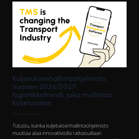
Kuljetuksenhallintaohjelmisto:
Vuosien 2026/2027
logistiikkatrendi, joka mullistaa
kuljetusalan
Tanel Vaarmann
Tutustu, kuinka kuljetuksenhallintaohjelmisto
muuttaa alaa innovatiivisilla ratkaisuillaan