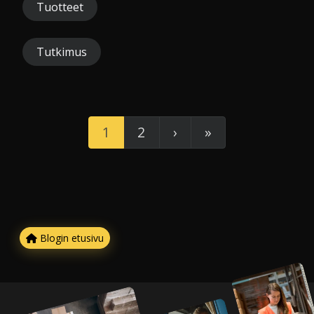
Tuotteet
Tutkimus
1
2
›
»
Blogin etusivu