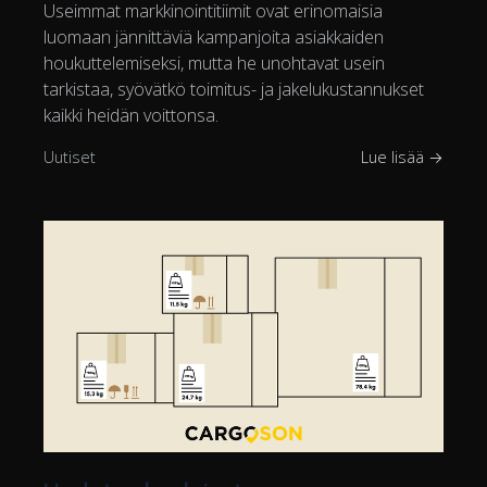
Useimmat markkinointitiimit ovat erinomaisia
luomaan jännittäviä kampanjoita asiakkaiden
houkuttelemiseksi, mutta he unohtavat usein
tarkistaa, syövätkö toimitus- ja jakelukustannukset
kaikki heidän voittonsa.
Uutiset
Lue lisää →