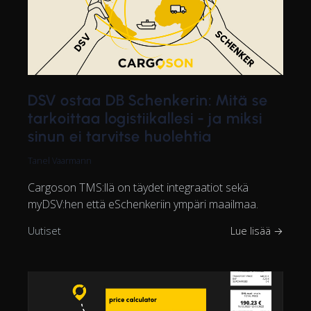
DSV ostaa DB Schenkerin: Mitä se
tarkoittaa logistiikallesi - ja miksi
sinun ei tarvitse huolehtia
Tanel Vaarmann
Cargoson TMS:llä on täydet integraatiot sekä
myDSV:hen että eSchenkeriin ympäri maailmaa.
Uutiset
Lue lisää →