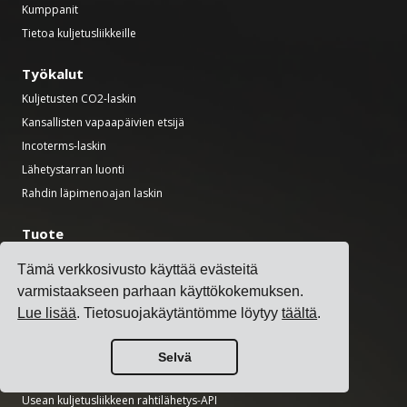
Kumppanit
Tietoa kuljetusliikkeille
Työkalut
Kuljetusten CO2-laskin
Kansallisten vapaapäivien etsijä
Incoterms-laskin
Lähetystarran luonti
Rahdin läpimenoajan laskin
Tuote
Kuljetuksenhallintajärjestelmä
Tämä verkkosivusto käyttää evästeitä
Rahtihinnastojen hallintaohjelmisto
varmistaakseen parhaan käyttökokemuksen.
Rahtilisämaksujen hallintaohjelmisto
Lue lisää
. Tietosuojakäytäntömme löytyy
täältä
.
Kuljetusliikkeiden integrointiohjelmisto
Rahtien hallintaohjelmisto
Selvä
Usean kuljetusliikkeen lähetysohjelmisto
Usean kuljetusliikkeen rahtilähetys-API