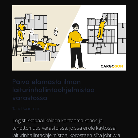
Päivä elämästä ilman
laiturinhallintaohjelmistoa
varastossa
Tanel Vaarmann
Logistiikkapäälliköiden kohtaama kaaos ja
tehottomuus varastoissa, joissa ei ole käytössä
laiturinhallintaohjelmistoa, korostaen siitä johtuvia