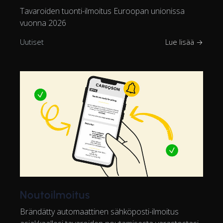
Tavaroiden tuonti-ilmoitus Euroopan unionissa
vuonna 2026
Uutiset
Lue lisää →
Noutoilmoitus
Brändätty automaattinen sähköposti-ilmoitus