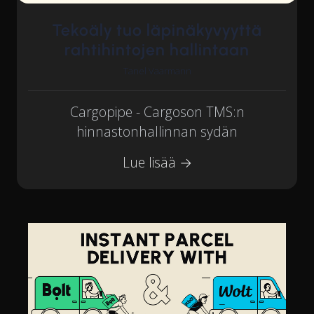
Tekoäly tuo läpinäkyvyyttä
rahtihintojen hallintaan
Tanel Vaarmann
Cargopipe - Cargoson TMS:n
hinnastonhallinnan sydän
Lue lisää →