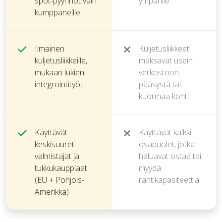
spot-pyynnöt vain
ympärille
kumppaneille
Ilmainen
Kuljetusliikkeet
kuljetusliikkeille,
maksavat usein
mukaan lukien
verkostoon
integrointityöt
pääsystä tai
kuormaa kohti
Käyttävät
Käyttävät kaikki
keskisuuret
osapuolet, jotka
valmistajat ja
haluavat ostaa tai
tukkukauppiaat
myydä
(EU + Pohjois-
rahtikapasiteettia
Amerikka)