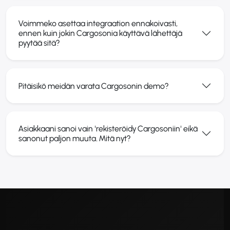
Voimmeko asettaa integraation ennakoivasti,
ennen kuin jokin Cargosonia käyttävä lähettäjä
pyytää sitä?
Pitäisikö meidän varata Cargosoni­n demo?
Asiakkaani sanoi vain 'rekisteröidy Cargosoniin' eikä
sanonut paljon muuta. Mitä nyt?