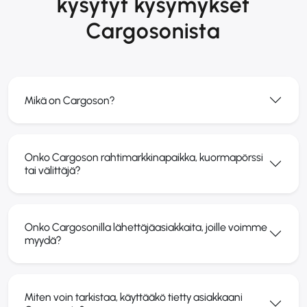
kysytyt kysymykset
Cargosonista
Mikä on Cargoson?
Onko Cargoson rahtimarkkinapaikka, kuormapörssi
tai välittäjä?
Onko Cargosonilla lähettäjäasiakkaita, joille voimme
myydä?
Miten voin tarkistaa, käyttääkö tietty asiakkaani