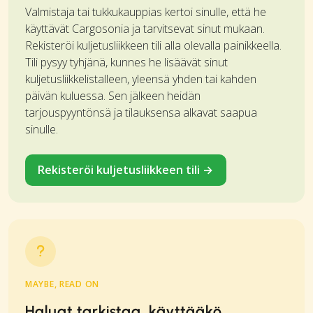
Valmistaja tai tukkukauppias kertoi sinulle, että he
käyttävät Cargosonia ja tarvitsevat sinut mukaan.
Rekisteröi kuljetusliikkeen tili alla olevalla painikkeella.
Tili pysyy tyhjänä, kunnes he lisäävät sinut
kuljetusliikkelistalleen, yleensä yhden tai kahden
päivän kuluessa. Sen jälkeen heidän
tarjouspyyntönsä ja tilauksensa alkavat saapua
sinulle.
Rekisteröi kuljetusliikkeen tili →
MAYBE, READ ON
Haluat tarkistaa, käyttääkö