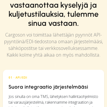
vastaanottaa kyselyjä ja
kuljetustilauksia, tulemme
sinua vastaan.
Cargoson voi toimittaa lähettäjän pyynnöt API-
pyyntöinä/EDI-tiedostona omaan järjestelmääsi,
sähköpostitse tai verkkosovelluksessamme.
Kaikki kolme yhtä aikaa on myös mahdollista.
01 · API/EDI
Suora integraatio järjestelmääsi
Jos sinulla on oma TMS, lähetyksen hallintaohjelmisto
tai varausjärjestelmä, rakennamme integraation ja