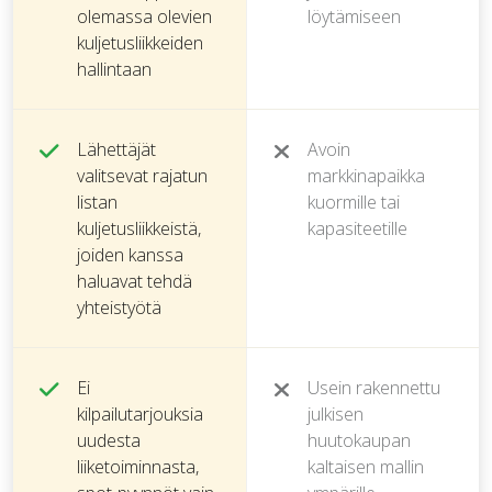
olemassa olevien
löytämiseen
kuljetusliikkeiden
hallintaan
Lähettäjät
Avoin
valitsevat rajatun
markkinapaikka
listan
kuormille tai
kuljetusliikkeistä,
kapasiteetille
joiden kanssa
haluavat tehdä
yhteistyötä
Ei
Usein rakennettu
kilpailutarjouksia
julkisen
uudesta
huutokaupan
liiketoiminnasta,
kaltaisen mallin