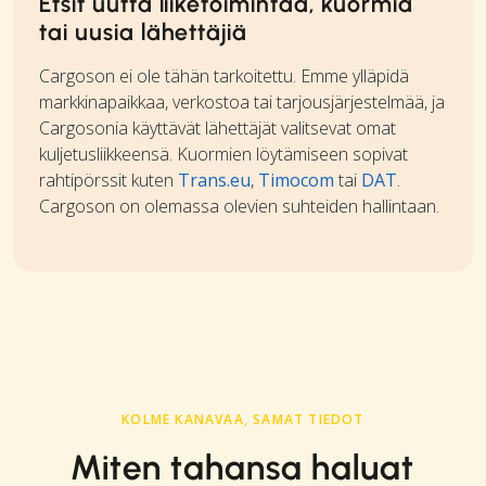
Etsit uutta liiketoimintaa, kuormia
tai uusia lähettäjiä
Cargoson ei ole tähän tarkoitettu. Emme ylläpidä
markkinapaikkaa, verkostoa tai tarjousjärjestelmää, ja
Cargosonia käyttävät lähettäjät valitsevat omat
kuljetusliikkeensä. Kuormien löytämiseen sopivat
rahtipörssit kuten
Trans.eu
,
Timocom
tai
DAT
.
Cargoson on olemassa olevien suhteiden hallintaan.
KOLME KANAVAA, SAMAT TIEDOT
Miten tahansa haluat