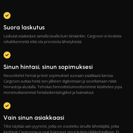
Suora laskutus
Laskutat asiakastasi samalla tavalla kuin tänäänkin. Cargoson ei kosketa
rahaliikennettä eikä ota provisiota lähetyksistä.
Sinun hintasi, sinun sopimuksesi
Neuvottelet hinnat ja teet sopimukset suoraan asiakkaasi kanssa.
Cargoson auttaa heitä sen jälkeen digitoimaan ja soveltamaan näitä
hinnastoja alustalla. Tehokas hinnoittelumoottori­mme käsittelee jopa
monimutkaisimmat hintalaskentalogiikot ja lisämaksut.
Vain sinun asiakkaasi
Tilisi näyttää vain pyynnöt, jotka on osoitettu sinulle lähettäjiltä, jotka
käyttävät Cargosonia ja ovat lisänneet sinut kuljetusliikkelistalleen. Ei