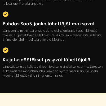
julkisia kuormia eikä tarjouksia.
Puhdas SaaS, jonka lähettäjät maksavat
Cargoson toimii kiinteällä kuukausimaksulla, jonka asiakkaasi – lähettäjä –
maksaa. Kuljetusliikkeiden tilit ovat 100 % ilmaisia ja pysyvät aina sellaisina.
Emme ole rahdinhuolitsija emmekä kilpailijasi.
Kuljetuspäätökset pysyvät lähettäjällä
Lähettäjä valitsee kuljetusliikkeen jokaiselle lähetykselle, ei me. Cargoson
ei koskaan tee rahdinhuolintaa. Jokainen pyyntö saapuu sinulle, koska
kyseinen lähettäjä valitsi nimenomaan sinut.