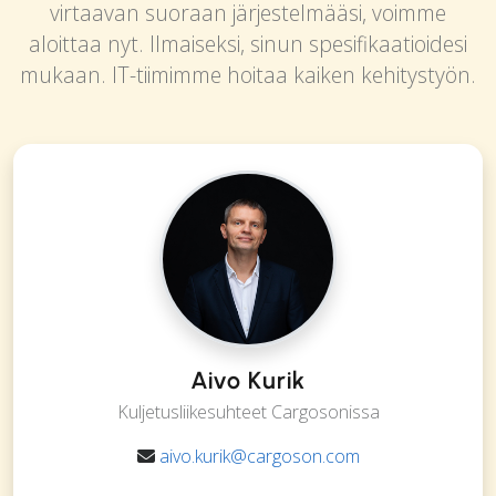
virtaavan suoraan järjestelmääsi, voimme
aloittaa nyt. Ilmaiseksi, sinun spesifikaatioidesi
mukaan. IT-tiimimme hoitaa kaiken kehitystyön.
Aivo Kurik
Kuljetusliikesuhteet Cargosonissa
aivo.kurik@cargoson.com