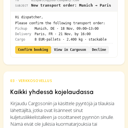
dispatch@yourcompany.com
TO
New transport order: Munich → Paris
SUBJECT
Hi dispatcher,
Please confirm the following transport order:
Pickup
Munich, DE · 18 Nov, 09:00–13:00
Delivery
Paris, FR · 21 Nov, by 16:00
Cargo
8 EUR-pallets · 2,400 kg · stackable
Confirm booking
View in Cargoson
Decline
03 · VERKKOSOVELLUS
Kaikki yhdessä kojelaudassa
Kirjaudu Cargosoniin ja käsittele pyyntöjä ja tilauksia
lähettäjiltä, jotka ovat lisänneet sinut
kuljetusliikkelistalleen ja osoittaneet pyynnön sinulle.
Nämä eivät ole julkisia kuormatarjouksia tai