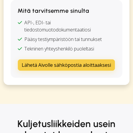
Mitä tarvitsemme sinulta
API-, EDI- tai
tiedostomuotodokumentaatiosi
Pääsy testiympäristöön tai tunnukset
Tekninen yhteyshenkilö puoleltasi
Lähetä Aivolle sähköpostia aloittaaksesi
Kuljetusliikkeiden usein