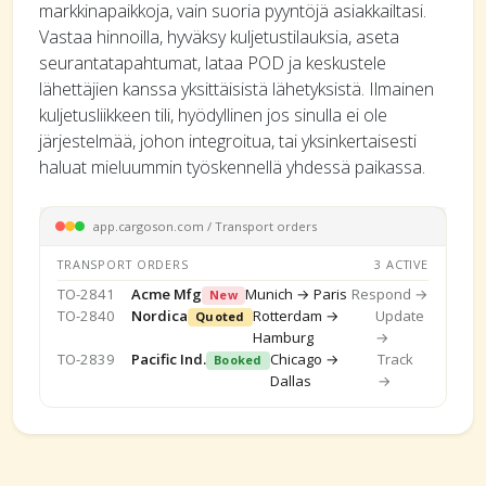
markkinapaikkoja, vain suoria pyyntöjä asiakkailtasi.
Vastaa hinnoilla, hyväksy kuljetustilauksia, aseta
seurantatapahtumat, lataa POD ja keskustele
lähettäjien kanssa yksittäisistä lähetyksistä. Ilmainen
kuljetusliikkeen tili, hyödyllinen jos sinulla ei ole
järjestelmää, johon integroitua, tai yksinkertaisesti
haluat mieluummin työskennellä yhdessä paikassa.
app.cargoson.com / Transport orders
TRANSPORT ORDERS
3 ACTIVE
TO-2841
Acme Mfg
Munich → Paris
Respond →
New
TO-2840
Nordica
Rotterdam →
Update
Quoted
Hamburg
→
TO-2839
Pacific Ind.
Chicago →
Track
Booked
Dallas
→