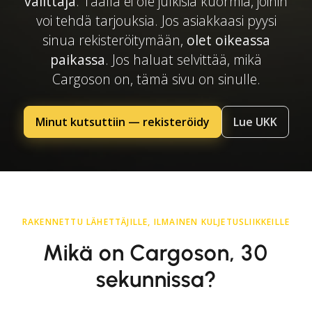
välittäjä
. Täällä ei ole julkisia kuormia, joihin
voi tehdä tarjouksia. Jos asiakkaasi pyysi
sinua rekisteröitymään,
olet oikeassa
paikassa
. Jos haluat selvittää, mikä
Cargoson on, tämä sivu on sinulle.
Minut kutsuttiin — rekisteröidy
Lue UKK
RAKENNETTU LÄHETTÄJILLE, ILMAINEN KULJETUSLIIKKEILLE
Mikä on Cargoson, 30
sekunnissa?