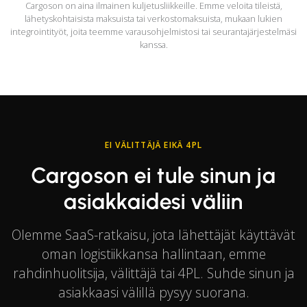
Cargoson on aina ilmainen kuljetusliikkeille. Emme veloita tileistä,
lähetyskohtaisista maksuista tai verkostomaksuista, mukaan lukien
integrointityöt, joita teemme varausohjelmistosi tai seurantajärjestelmäsi
kanssa.
EI VÄLITTÄJÄ EIKÄ 4PL
Cargoson ei tule sinun ja
asiakkaidesi väliin
Olemme SaaS-ratkaisu, jota lähettäjät käyttävät
oman logistiikkansa hallintaan, emme
rahdinhuolitsija, välittäjä tai 4PL. Suhde sinun ja
asiakkaasi välillä pysyy suorana.