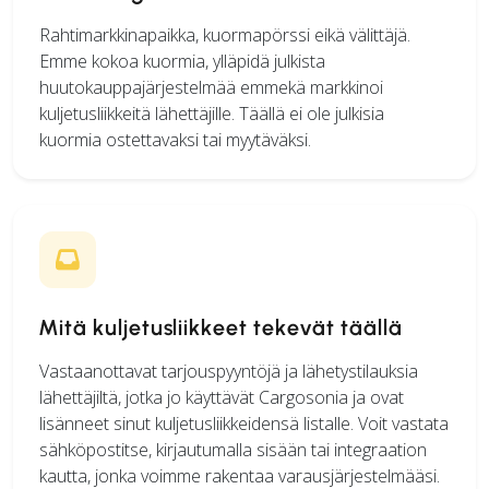
Rahtimarkkinapaikka, kuormapörssi eikä välittäjä.
Emme kokoa kuormia, ylläpidä julkista
huutokauppajärjestelmää emmekä markkinoi
kuljetusliikkeitä lähettäjille. Täällä ei ole julkisia
kuormia ostettavaksi tai myytäväksi.
Mitä kuljetusliikkeet tekevät täällä
Vastaanottavat tarjouspyyntöjä ja lähetystilauksia
lähettäjiltä, jotka jo käyttävät Cargosonia ja ovat
lisänneet sinut kuljetusliikkeidensä listalle. Voit vastata
sähköpostitse, kirjautumalla sisään tai integraation
kautta, jonka voimme rakentaa varausjärjestelmääsi.