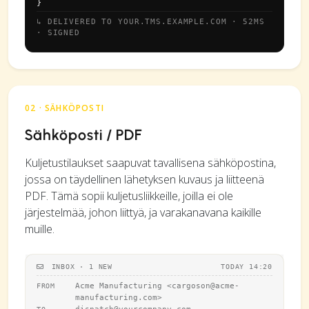
}
↳ DELIVERED TO YOUR.TMS.EXAMPLE.COM · 52MS
· SIGNED
02 · SÄHKÖPOSTI
Sähköposti / PDF
Kuljetustilaukset saapuvat tavallisena sähköpostina,
jossa on täydellinen lähetyksen kuvaus ja liitteenä
PDF. Tämä sopii kuljetusliikkeille, joilla ei ole
järjestelmää, johon liittyä, ja varakanavana kaikille
muille.
INBOX · 1 NEW
TODAY 14:20
Acme Manufacturing <
cargoson@acme-
FROM
manufacturing.com
>