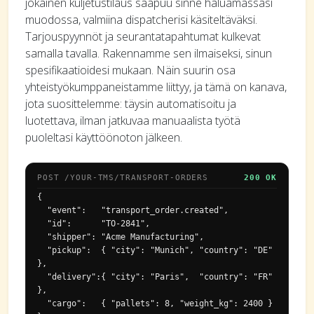
jokainen kuljetustilaus saapuu sinne haluamassasi
muodossa, valmiina dispatcherisi käsiteltäväksi.
Tarjouspyynnöt ja seurantatapahtumat kulkevat
samalla tavalla. Rakennamme sen ilmaiseksi, sinun
spesifikaatioidesi mukaan. Näin suurin osa
yhteistyökumppaneistamme liittyy, ja tämä on kanava,
jota suosittelemme: täysin automatisoitu ja
luotettava, ilman jatkuvaa manuaalista työtä
puoleltasi käyttöönoton jälkeen.
POST /YOUR-TMS/TRANSPORT-ORDERS
200 OK
{

  "event":   "transport_order.created",

  "id":      "TO-2841",

  "shipper": "Acme Manufacturing",

  "pickup":  { "city": "Munich", "country": "DE" 
},

  "delivery":{ "city": "Paris",  "country": "FR" 
},

  "cargo":   { "pallets": 8, "weight_kg": 2400 }
