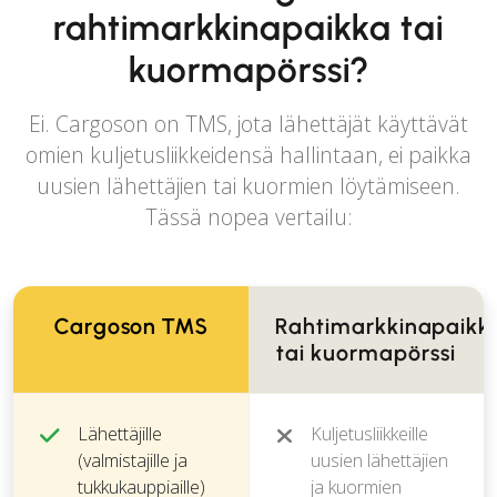
rahtimarkkinapaikka tai
kuormapörssi?
Ei. Cargoson on TMS, jota lähettäjät käyttävät
omien kuljetusliikkeidensä hallintaan, ei paikka
uusien lähettäjien tai kuormien löytämiseen.
Tässä nopea vertailu:
Cargoson TMS
Rahtimarkkinapaikk
tai kuormapörssi
Lähettäjille
Kuljetusliikkeille
(valmistajille ja
uusien lähettäjien
tukkukauppiaille)
ja kuormien