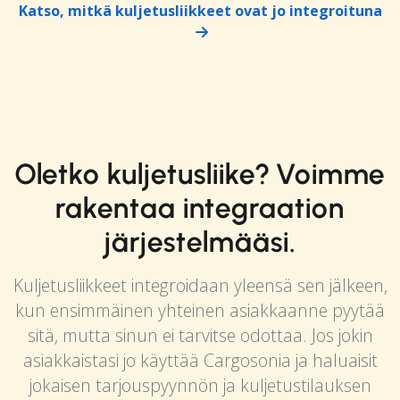
Katso, mitkä kuljetusliikkeet ovat jo integroituna
Oletko kuljetusliike? Voimme
rakentaa integraation
järjestelmääsi.
Kuljetusliikkeet integroidaan yleensä sen jälkeen,
kun ensimmäinen yhteinen asiakkaanne pyytää
sitä, mutta sinun ei tarvitse odottaa. Jos jokin
asiakkaistasi jo käyttää Cargosonia ja haluaisit
jokaisen tarjouspyynnön ja kuljetustilauksen