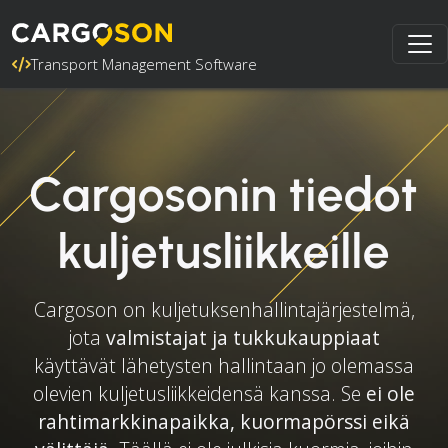
Transport Management Software
Cargosonin tiedot
kuljetusliikkeille
Cargoson on kuljetuksenhallintajärjestelmä,
jota
valmistajat ja tukkukauppiaat
käyttävät lähetysten hallintaan jo olemassa
olevien kuljetusliikkeidensä kanssa. Se
ei ole
rahtimarkkinapaikka, kuormapörssi eikä