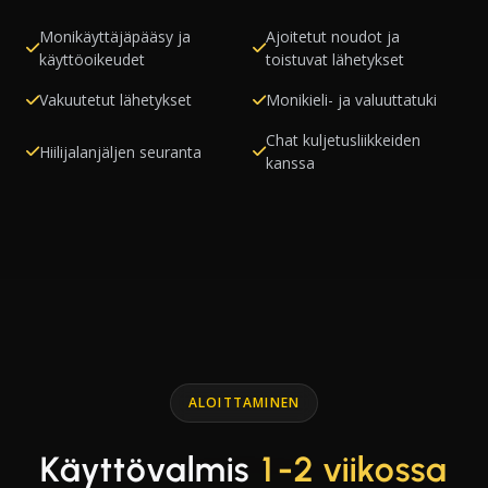
Monikäyttäjäpääsy ja
Ajoitetut noudot ja
käyttöoikeudet
toistuvat lähetykset
Vakuutetut lähetykset
Monikieli- ja valuuttatuki
Chat kuljetusliikkeiden
Hiilijalanjäljen seuranta
kanssa
ALOITTAMINEN
Käyttövalmis
1-2 viikossa