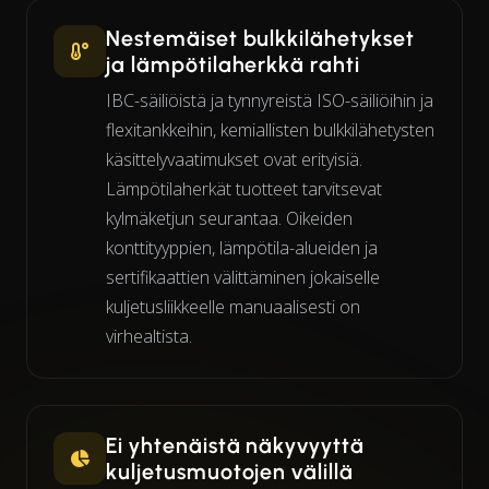
Nestemäiset bulkkilähetykset
ja lämpötilaherkkä rahti
IBC-säiliöistä ja tynnyreistä ISO-säiliöihin ja
flexitankkeihin, kemiallisten bulkkilähetysten
käsittelyvaatimukset ovat erityisiä.
Lämpötilaherkät tuotteet tarvitsevat
kylmäketjun seurantaa. Oikeiden
konttityyppien, lämpötila-alueiden ja
sertifikaattien välittäminen jokaiselle
kuljetusliikkeelle manuaalisesti on
virhealtista.
Ei yhtenäistä näkyvyyttä
kuljetusmuotojen välillä