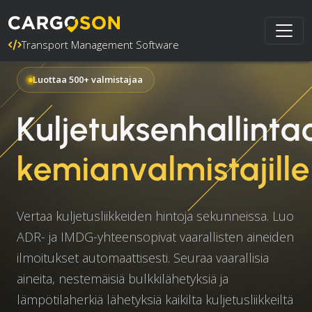
Transport Management Software
Luottaa 500+ valmistajaa
Kuljetuksenhallinta
kemianvalmistajille
Vertaa kuljetusliikkeiden hintoja sekunneissa. Luo
ADR- ja IMDG-yhteensopivat vaarallisten aineiden
ilmoitukset automaattisesti. Seuraa vaarallisia
aineita, nestemäisiä bulkkilähetyksiä ja
lämpötilaherkiä lähetyksiä kaikilta kuljetusliikkeiltä