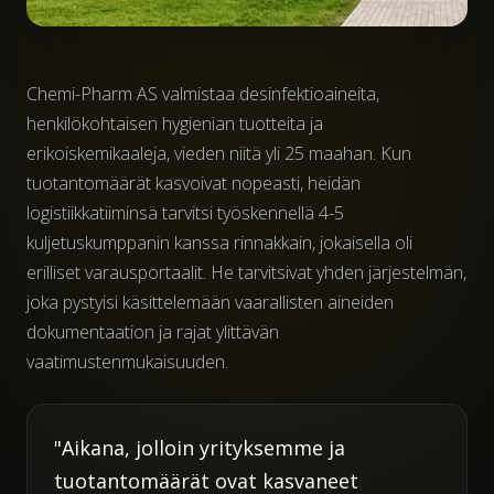
Chemi-Pharm AS valmistaa desinfektioaineita,
henkilökohtaisen hygienian tuotteita ja
erikoiskemikaaleja, vieden niitä yli 25 maahan. Kun
tuotantomäärät kasvoivat nopeasti, heidän
logistiikkatiiminsä tarvitsi työskennellä 4-5
kuljetuskumppanin kanssa rinnakkain, jokaisella oli
erilliset varausportaalit. He tarvitsivat yhden järjestelmän,
joka pystyisi käsittelemään vaarallisten aineiden
dokumentaation ja rajat ylittävän
vaatimustenmukaisuuden.
"Aikana, jolloin yrityksemme ja
tuotantomäärät ovat kasvaneet