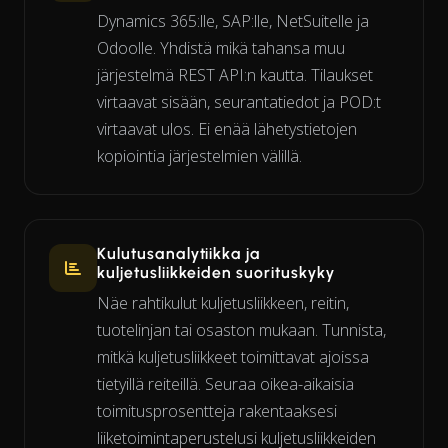
Dynamics 365:lle, SAP:lle, NetSuitelle ja
Odoolle. Yhdistä mikä tahansa muu
järjestelmä REST API:n kautta. Tilaukset
virtaavat sisään, seurantatiedot ja POD:t
virtaavat ulos. Ei enää lähetystietojen
kopiointia järjestelmien välillä.
Kulutusanalytiikka ja
kuljetusliikkeiden suorituskyky
Näe rahtikulut kuljetusliikkeen, reitin,
tuotelinjan tai osaston mukaan. Tunnista,
mitkä kuljetusliikkeet toimittavat ajoissa
tietyillä reiteillä. Seuraa oikea-aikaisia
toimitusprosentteja rakentaaksesi
liiketoimintaperustelusi kuljetusliikkeiden