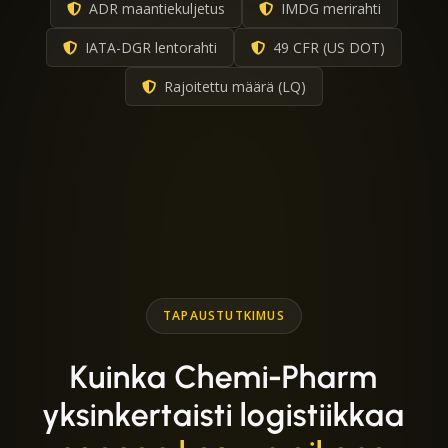
ADR maantiekuljetus
IMDG merirahti
IATA-DGR lentorahti
49 CFR (US DOT)
Rajoitettu määrä (LQ)
TAPAUSTUTKIMUS
Kuinka Chemi-Pharm
yksinkertaisti logistiikkaa