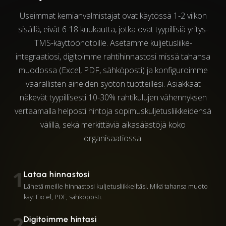
Useimmat kemianvalmistajat ovat käytössä 1-2 viikon
sisällä, eivät 6-18 kuukautta, jotka ovat tyypillisiä yritys-
TMS-käyttöönotoille. Asetamme kuljetusliike-
integraatiosi, digitoimme rahtihinnastosi missä tahansa
muodossa (Excel, PDF, sähköposti) ja konfiguroimme
vaarallisten aineiden syötön tuotteillesi. Asiakkaat
näkevät tyypillisesti 10-30% rahtikulujen vähennyksen
vertaamalla helposti hintoja sopimuskul­je­tus­liik­kei­den­sä
välillä, sekä merkittäviä aikasäästöjä koko
organisaatiossa.
1
Lataa hinnastosi
Lähetä meille hinnastosi kuljetusliikkeiltäsi. Mikä tahansa muoto
käy: Excel, PDF, sähköposti.
2
Digitoimme hintasi