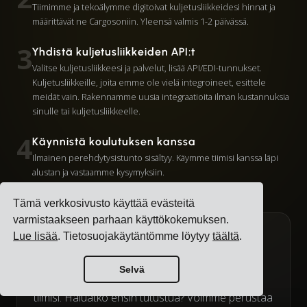
Tiimimme ja tekoälymme digitoivat kuljetusliikkeidesi hinnat ja
määrittävät ne Cargosoniin. Yleensä valmis 1-2 päivässä.
3
Yhdistä kuljetusliikkeiden API:t
Valitse kuljetusliikkeesi ja palvelut, lisää API/EDI-tunnukset.
Kuljetusliikkeille, joita emme ole vielä integroineet, esittele
meidät vain. Rakennamme uusia integraatioita ilman kustannuksia
sinulle tai kuljetusliikkeelle.
4
Käynnistä koulutuksen kanssa
Ilmainen perehdytysistunto sisältyy. Käymme tiimisi kanssa läpi
alustan ja vastaamme kysymyksiin.
Tämä verkkosivusto käyttää evästeitä
varmistaakseen parhaan käyttökokemuksen.
Tarvitsetko apua aloittamiseen?
Lue lisää
. Tietosuojakäytäntömme löytyy
täältä
.
Perehdytystiimimme auttaa sinua yhdistämään
Selvä
kuljetusliikkeet, tuomaan tiedot ja kouluttamaan
tiimisi. Haluatko ensin tutustua? Voimme perustaa