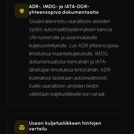
ADR-, IMDG- ja IATA-DGR-
yhteensopiva dokumentaatio
Sisäänrakennettu vaarallisten aineiden
syöttö automaattitäydennyksen kanssa
UN-numeroille ja asianmukaisille
kuljetusnimi­tyk­sille. Luo ADR-yhteensopivia
ilmoituksia maantiekuljetuksille, IMDG-
dokumentaatiota merirahdin ja IATA-
lähettäjän ilmoituksia lentorahdin. ADR-
lisämaksut lasketaan automaattisesti.
Kaikki vaarallisten aineiden tiedot
välitetään kuljetusliikkeille kun varaat.
Usean kuljetusliikkeen hintojen
vertailu