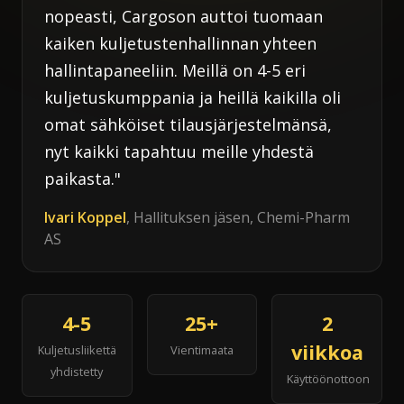
nopeasti, Cargoson auttoi tuomaan
kaiken kuljetustenhallinnan yhteen
hallintapaneeliin. Meillä on 4-5 eri
kuljetuskumppania ja heillä kaikilla oli
omat sähköiset tilausjärjestelmänsä,
nyt kaikki tapahtuu meille yhdestä
paikasta."
Ivari Koppel
, Hallituksen jäsen, Chemi-Pharm
AS
4-5
25+
2
viikkoa
Kuljetusliikettä
Vientimaata
yhdistetty
Käyttöönottoon