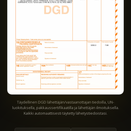
Täydellinen DGD lähettäjän/vastaanottajan tiedoilla, UN-
luokituksella, pakkaussertifikaatilla ja lähettäjän ilmoituksella.
Kaikki automaattisesti täytetty lähetystiedoistasi.