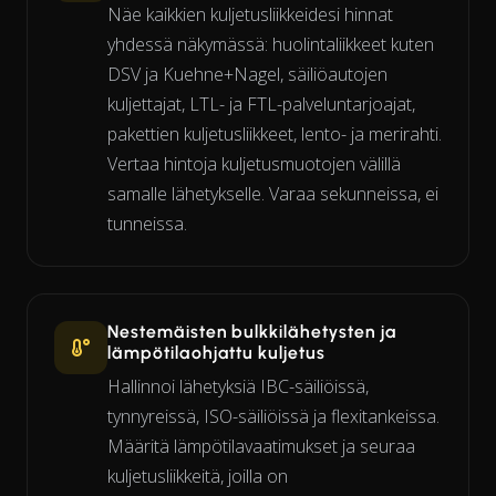
Näe kaikkien kuljetusliikkeidesi hinnat
yhdessä näkymässä: huolintaliikkeet kuten
DSV ja Kuehne+Nagel, säiliöautojen
kuljettajat, LTL- ja FTL-palveluntarjoajat,
pakettien kuljetusliikkeet, lento- ja merirahti.
Vertaa hintoja kuljetusmuotojen välillä
samalle lähetykselle. Varaa sekunneissa, ei
tunneissa.
Nestemäisten bulkkilähetysten ja
lämpötilaohjattu kuljetus
Hallinnoi lähetyksiä IBC-säiliöissä,
tynnyreissä, ISO-säiliöissä ja flexitankeissa.
Määritä lämpötilavaatimukset ja seuraa
kuljetusliikkeitä, joilla on