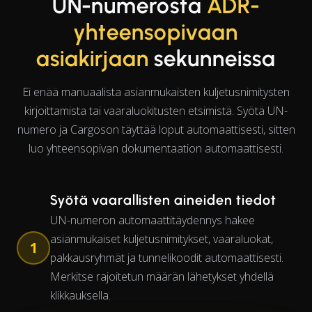
UN-numerosta
ADR-
yhteensopivaan
asiakirjaan
sekunneissa
Ei enää manuaalista asianmukaisten kuljetusnimi­tys­ten
kirjoittamista tai vaaraluokitusten etsimistä. Syötä UN-
numero ja Cargoson täyttää loput automaattisesti, sitten
luo yhteensopivan dokumentaation automaattisesti.
Syötä vaarallisten aineiden tiedot
UN-numeron automaattitäydennys hakee
asianmukaiset kuljetusnimi­tyk­set, vaaraluokat,
1
pakkausryhmät ja tunnelikoodit automaattisesti.
Merkitse rajoitetun määrän lähetykset yhdellä
klikkauksella.