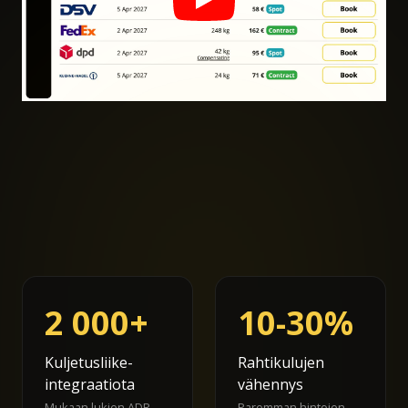
2 000+
10-30%
Kuljetusliike-
Rahtikulujen
integraatiota
vähennys
Mukaan lukien ADR-
Paremman hintojen