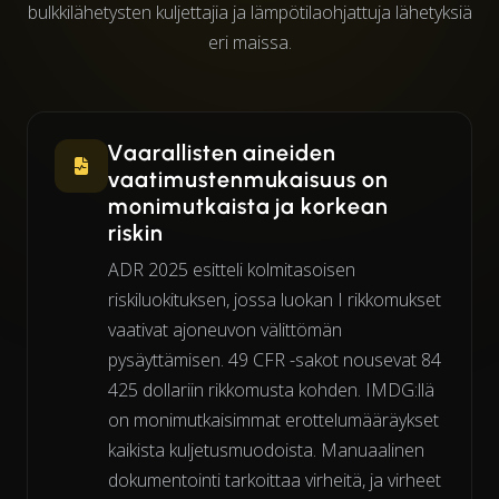
bulkkilähetysten kuljettajia ja lämpötilaohjattuja lähetyksiä
eri maissa.
Vaarallisten aineiden
vaatimustenmukaisuus on
monimutkaista ja korkean
riskin
ADR 2025 esitteli kolmitasoisen
riskiluokituksen, jossa luokan I rikkomukset
vaativat ajoneuvon välittömän
pysäyttämisen. 49 CFR -sakot nousevat 84
425 dollariin rikkomusta kohden. IMDG:llä
on monimutkaisimmat erottelumääräykset
kaikista kuljetusmuodoista. Manuaalinen
dokumentointi tarkoittaa virheitä, ja virheet