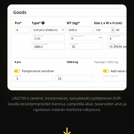
UN2735:n (amiinit, nestemäiset, syövyttävät) syöttäminen EUR-
lavoilla terästynnyreiden kanssa. Lämpötila-alue, tavaroiden arvo ja
rajoitetun määrän merkintä näkyvissä.