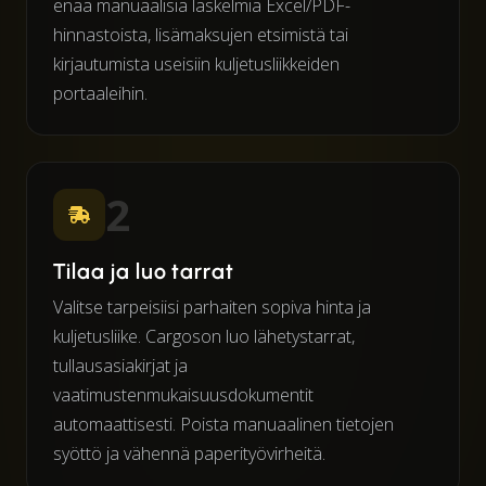
enää manuaalisia laskelmia Excel/PDF-
hinnastoista, lisämaksujen etsimistä tai
kirjautumista useisiin kuljetusliikkeiden
portaaleihin.
2
Tilaa ja luo tarrat
Valitse tarpeisiisi parhaiten sopiva hinta ja
kuljetusliike. Cargoson luo lähetystarrat,
tullausasiakirjat ja
vaatimustenmukaisuusdokumentit
automaattisesti. Poista manuaalinen tietojen
syöttö ja vähennä paperityövirheitä.