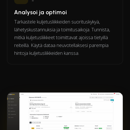
Analysoi ja optimoi
Tarkastele kuljetusliikkeiden suorituskykyä,
lähetyskustannuksia ja toimitusaikoja. Tunnista,
mitkä kuljetusliikkeet toimittavat ajoissa tietyillä
reiteillä. Käytä dataa neuvotellaksesi parempia
hintoja kuljetusliikkeiden kanssa.