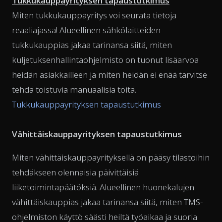
Tukkukauppayrityksen tapaustutkimus
Miten tukkukauppayritys voi seurata tietoja
reaaliajassa! Alueellinen sähkölaitteiden
tukkukauppias jakaa tarinansa siitä, miten
kuljetuksenhallintaohjelmisto on tuonut lisäarvoa
heidän asiakkailleen ja miten heidän ei enää tarvitse
tehdä toistuvia manuaalisia töitä.
Tukkukauppayrityksen tapaustutkimus
Vähittäiskauppayrityksen tapaustutkimus
Miten vähittäiskauppayrityksellä on pääsy tilastoihin
tehdäkseen olennaisia päivittäisiä
liiketoimintapäätöksiä. Alueellinen huonekalujen
vähittäiskauppias jakaa tarinansa siitä, miten TMS-
ohjelmiston käyttö säästi heiltä työaikaa ja suoria