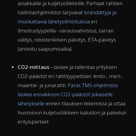
asiakkaille ja kuljetusliikkeille. Parhaat rahtien
hallintaohjelmistot tarjoavat
brändättyjä ja
muokattavia lähetysilmoituksia
eri
ilmoitustyypeillä - varausvahvistus, tarran
välitys, rekisterikilven päivitys, ETA-päivitys
(arvioitu saapumisaika).
CO2-mittaus -
laskee ja tallentaa yrityksen
CO2-päästöt eri rahtityypeittäin: lento-, meri-,
maantie- ja junarahti.
Paras TMS-ohjelmisto
laskee ennakkoon CO2-päästöt jokaiselle
lähetykselle
ennen tilauksen tekemistä ja ottaa
huomioon kuljetusliikkeen kaluston ja palvelun
erityispiirteet.