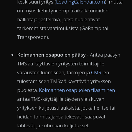
keskisuuri yritys (
LoadingCalendar.com
), mutta
on myös kehittyneempiä aikaikkunoiden
hallintajärjestelmiä, jotka huolehtivat
tarkemmista vaatimuksista (GoRamp tai
Transporeon).
Kolmannen osapuolen pääsy -
Antaa pääsyn
TMS:ää käyttävien yritysten toimittajille
varausten luomiseen, tarrojen ja
CMR
:ien
tulostamiseen TMS:ää käyttävän yrityksen
puolesta.
Kolmannen osapuolen tilaaminen
antaa TMS-käyttäjille täyden yleiskuvan
yrityksen kuljetustilauksista, jotka he itse tai
heidän toimittajansa tekevät - saapuvat,
lähtevät ja kotimaan kuljetukset.