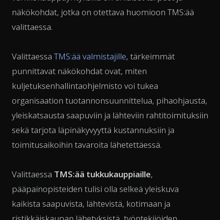
näkökohdat, jotka on otettava huomioon TMS:ää
valittaessa.
Valittaessa
TMS:ää valmistajille
, tärkeimmät
punnittavat näkökohdat ovat, miten
kuljetuksenhallintaohjelmisto voi tukea
organisaation tuotannonsuunnittelua, pihaohjausta,
yleiskatsausta saapuviin ja lähteviin rahtitoimituksiin
sekä tarjota läpinäkyvyyttä kustannuksiin ja
toimitusaikoihin tavaroita lähetettäessä.
Valittaessa
TMS:ää tukkukauppiaille
,
pääpainopisteiden tulisi olla selkeä yleiskuva
kaikista saapuvista, lähtevistä, kotimaan ja
ristikkäiskaupan lähetyksistä, työntekijöiden