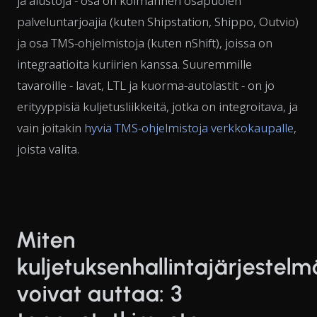
ja alustoja - osa on kolmannen osapuolen
palveluntarjoajia (kuten Shipstation, Shippo, Outvio)
ja osa TMS-ohjelmistoja (kuten nShift), joissa on
integraatioita kuriirien kanssa. Suuremmille
tavaroille - lavat, LTL ja kuorma-autolastit - on jo
erityyppisiä kuljetusliikkeitä, jotka on integroitava, ja
vain joitakin
hyviä TMS-ohjelmistoja verkkokaupalle
,
joista valita.
Miten
kuljetuksenhallintajärjestelm
voivat auttaa: 3