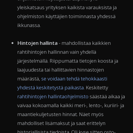
yleiskatsaus yrityksen kaikista varauksista ja
ohjelmiston käyttäjien toiminnasta yhdessä
ikkunassa.
Hintojen hallinta
- mahdollistaa kaikkien
rahtihintojen hallinnan vain yhdellä
järjestelmällä. Riippumatta tietojen koosta ja
laajuudesta tai hallittavien hinnastojen
määrästä,
se voidaan tehdä tehokkaasti
yhdestä keskitetystä paikasta
. Keskitetty
rahtihintojen hallintaohjelmisto
säästää aikaa ja
vaivaa kokoamalla kaikki meri-, lento-, kuriiri- ja
maantiekuljetusten hinnat. Näet myös
mahdolliset lisämaksut ja saat erittelyn
historiallisista tiedoista. Oli kyse sitten osto-,