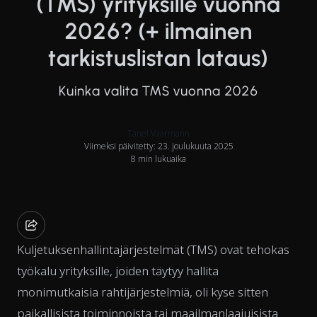
(TMS) yrityksille vuonna
2026? (+ ilmainen
tarkistuslistan lataus)
Kuinka valita TMS vuonna 2026
Tanel Vaarmann
Viimeksi päivitetty: 23. joulukuuta 2025
8 min lukuaika
Kuljetuksenhallintajärjestelmät (TMS) ovat tehokas
työkalu yrityksille, joiden täytyy hallita
monimutkaisia rahtijärjestelmiä, oli kyse sitten
paikallisista toiminnoista tai maailmanlaajuisista