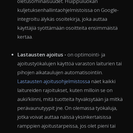
oletusominaisuudet. Huippuluokan
kuljetuksenhallintaohjelmistoissa on Google-
integroitu älykäs osoitekirja, joka auttaa
käyttäjiä syöttämään osoitteita ensimmäistä
kertaa.
Lastausten ajoitus -
on optimointi- ja
ajoitustyökalujen käyttöä varaston laiturien tai
pihojen aikataulujen automatisointiin.
Lastausten ajoitusohjelmistossa
näet kaikki
laitureiden rajoitukset, kuten milloin se on
auki/kiinni, mitä tuotteita hyväksytään ja mitkä
perävaunutyypit jne. On olemassa työkaluja,
jotka voivat auttaa näissä yksinkertaisissa
ramppien ajoitustarpeissa, jos olet pieni tai