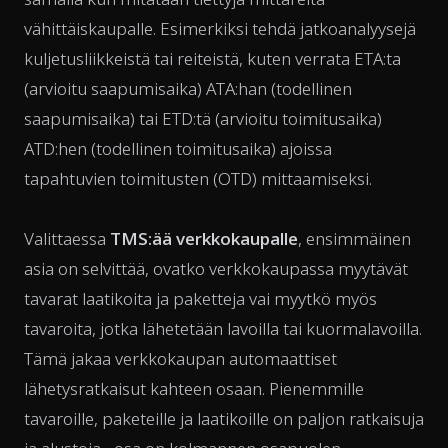
vähittäiskaupalle. Esimerkiksi tehdä jatkoanalyysejä
kuljetusliikkeistä tai reiteistä, kuten verrata ETA:ta
(arvioitu saapumisaika) ATA:han (todellinen
saapumisaika) tai ETD:tä (arvioitu toimitusaika)
ATD:hen (todellinen toimitusaika) ajoissa
tapahtuvien toimitusten (OTD) mittaamiseksi.
Valittaessa
TMS:ää verkkokaupalle
, ensimmäinen
asia on selvittää, ovatko verkkokaupassa myytävät
tavarat laatikoita ja paketteja vai myytkö myös
tavaroita, jotka lähetetään lavoilla tai kuormalavoilla.
Tämä jakaa verkkokaupan automaattiset
lähetysratkaisut kahteen osaan. Pienemmille
tavaroille, paketeille ja laatikoille on paljon ratkaisuja