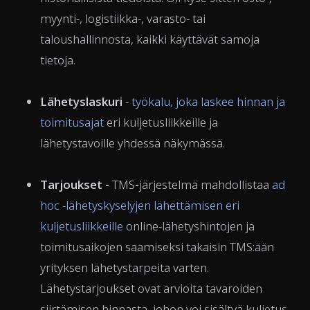
myynti-, logistiikka-, varasto- tai
taloushallinnosta, kaikki käyttävät samoja
tietoja.
Lähetyslaskuri
-
työkalu, joka laskee hinnan ja
toimitusajat
eri kuljetusliikkeille ja
lähetystavoille yhdessä näkymässä.
Tarjoukset -
TMS
-
järjestelmä mahdollistaa
ad
hoc -lähetyskyselyjen lähettämisen eri
kuljetusliikkeille
online-lähetyshintojen ja
toimitusaikojen saamiseksi takaisin TMS:ään
yrityksen lähetystarpeita varten.
Lähetystarjoukset ovat arvioita tavaroiden
siirtämisen hinnasta, johon voi sisältyä kuljetus