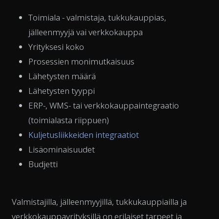
Toimiala - valmistaja, tukkukauppias,
jälleenmyyjä vai verkkokauppa
Yrityksesi koko
Prosessien monimutkaisuus
Lähetysten määrä
Lähetysten tyyppi
ERP-, WMS- tai verkkokauppaintegraatio
(toimialasta riippuen)
Kuljetusliikkeiden integraatiot
Lisäominaisuudet
Budjetti
Valmistajilla, jälleenmyyjillä, tukkukauppiailla ja
verkkokauppayrityksillä on erilaiset tarpeet ja