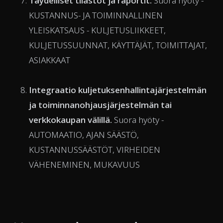
Täydelliset tilastot ja raportit.
Suora hyöty -
KUSTANNUS- JA TOIMINNALLINEN
YLEISKATSAUS - KULJETUSLIIKKEET,
KULJETUSSUUNNAT, KÄYTTÄJÄT, TOIMITTAJAT,
ASIAKKAAT
Integraatio kuljetuksenhallintajärjestelmän
ja toiminnanohjausjärjestelmän tai
verkkokaupan välillä.
Suora hyöty -
AUTOMAATIO, AJAN SÄÄSTÖ,
KUSTANNUSSÄÄSTÖT, VIRHEIDEN
VÄHENEMINEN, MUKAVUUS