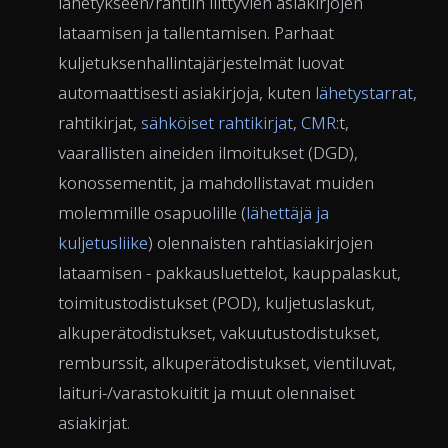
lähetykseen/rahtiin liittyvien asiakirjojen
lataamisen ja tallentamisen. Parhaat
kuljetuksenhallintajärjestelmät luovat
automaattisesti asiakirjoja, kuten
lähetystarrat
,
rahtikirjat,
sähköiset rahtikirjat
,
CMR
:t,
vaarallisten aineiden ilmoitukset (DGD),
konossementit, ja mahdollistavat muiden
molemmille osapuolille (
lähettäjä ja
kuljetusliike
) olennaisten rahtiasiakirjojen
lataamisen - pakkausluettelot, kauppalaskut,
toimitustodistukset (POD), kuljetuslaskut,
alkuperätodistukset, vakuutustodistukset,
remburssit, alkuperätodistukset, vientiluvat,
laituri-/varastokuitit ja muut olennaiset
asiakirjat.