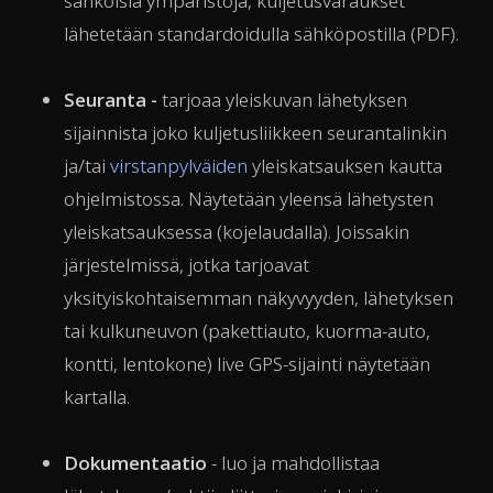
sähköisiä ympäristöjä, kuljetusvaraukset
lähetetään standardoidulla sähköpostilla (PDF).
Seuranta -
tarjoaa yleiskuvan lähetyksen
sijainnista joko kuljetusliikkeen seurantalinkin
ja/tai
virstanpylväiden
yleiskatsauksen kautta
ohjelmistossa. Näytetään yleensä lähetysten
yleiskatsauksessa (kojelaudalla). Joissakin
järjestelmissä, jotka tarjoavat
yksityiskohtaisemman näkyvyyden, lähetyksen
tai kulkuneuvon (pakettiauto, kuorma-auto,
kontti, lentokone) live GPS-sijainti näytetään
kartalla.
Dokumentaatio
- luo ja mahdollistaa