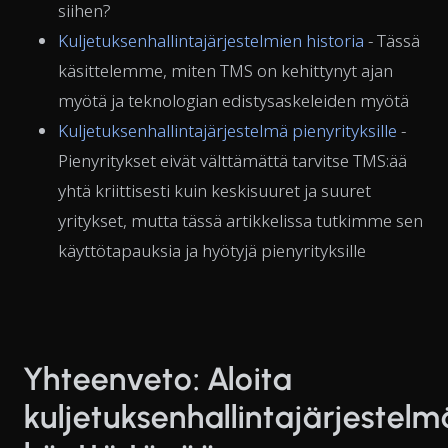
siihen?
Kuljetuksenhallintajärjestelmien historia
- Tässä
käsittelemme, miten TMS on kehittynyt ajan
myötä ja teknologian edistysaskeleiden myötä
Kuljetuksenhallintajärjestelmä pienyrityksille
-
Pienyritykset eivät välttämättä tarvitse TMS:ää
yhtä kriittisesti kuin keskisuuret ja suuret
yritykset, mutta tässä artikkelissa tutkimme sen
käyttötapauksia ja hyötyjä pienyrityksille
Yhteenveto: Aloita
kuljetuksenhallintajärjestel