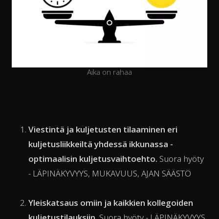
Aika on rahaa
Viestintä ja kuljetusten tilaaminen eri
kuljetusliikkeiltä yhdessä ikkunassa
-
optimaalisin kuljetusvaihtoehto.
Suora hyöty
- LÄPINÄKYVYYS, MUKAVUUS, AJAN SÄÄSTÖ
Yleiskatsaus omiin ja kaikkien kollegoiden
kuljetustilauksiin.
Suora hyöty - LÄPINÄKYVYYS,