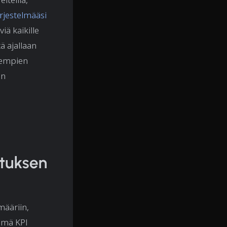
rjestelmääsi
iä kaikille
ä ajallaan
rempien
en
ituksen
määriin,
Tämä KPI