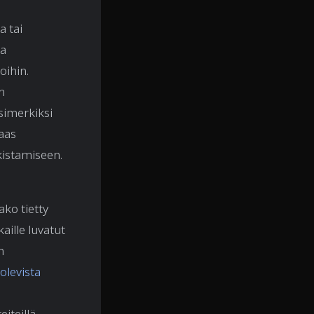
a tai
ja
oihin.
n
Esimerkiksi
taas
rkistamiseen.
ako tietty
aille luvatut
n
olevista
iteillä,