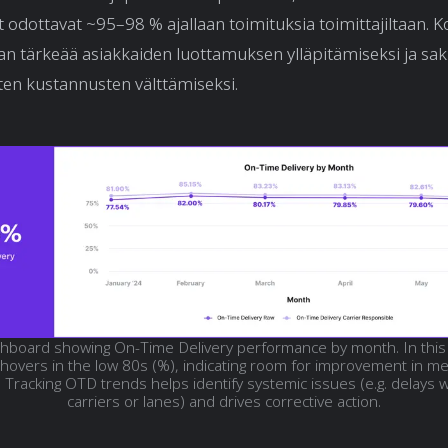
t odottavat ~95–98 % ajallaan toimituksia toimittajiltaan.
an tärkeää asiakkaiden luottamuksen ylläpitämiseksi ja sak
ten kustannusten välttämiseksi.
hboard showing On-Time Delivery performance by month. In this
 hovers in the low 80s (%), indicating room for improvement in me
 Tracking OTD trends helps identify systemic issues (e.g. delays wi
carriers or lanes) and drives corrective action.