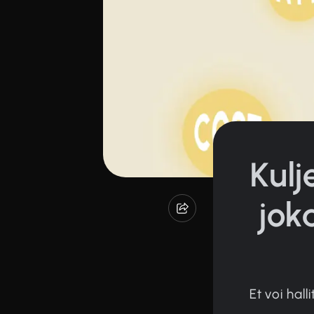
Kulj
jok
Et voi hall