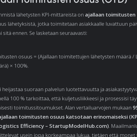
simmistä lähetysten KPI-mittareista on
ajallaan toimitusten
us lähetyksistä, jotka toimitetaan asiakkaalle luvattuun p
 sitä ennen. Se lasketaan seuraavasti:
mitusten osuus = (Ajallaan toimitettujen lähetysten määrä /
rä) × 100%.
 heijastaa suoraan palvelun luotettavuutta ja asiakastyytyvä
llä 100 % tarkoittaa, että kuljetusliikkeesi ja prosessisi täy
sesti toimitussitoumukset. Alan vertailuarvojen mukaan
9
jallaan toimitusten osuus katsotaan erinomaiseksi (
KP
ogistics Efficiency – StartupModelHub.com
)
. Maailman
oittelevat usein jopa korkeampaa lukua, tietäen että monet