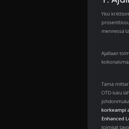
Yksi kriitti
prosenttiosu
mennessä tai
Ajallaan toi
kokonaismää
Tämä mittari
OTD-luku lähe
johdonmukai
korkeampi a
Enhanced L
toimijat tav