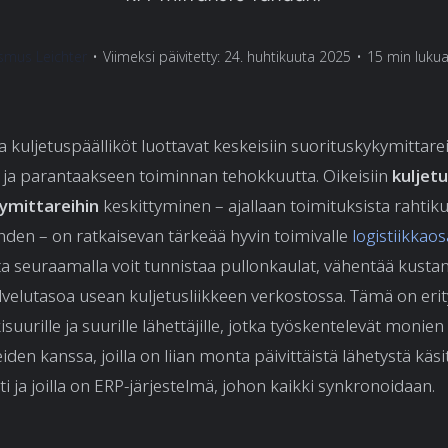
smus Leichter
•
Viimeksi päivitetty: 24. huhtikuuta 2025
•
15 min lukua
ja kuljetuspäälliköt luottavat keskeisiin suorituskykymittarei
ja parantaakseen toiminnan tehokkuutta. Oikeisiin
kuljet
ymittareihin
keskittyminen – ajallaan toimituksista rahtiku
hden – on ratkaisevan tärkeää hyvin toimivalle
logistiikkaos
ta seuraamalla voit tunnistaa pullonkaulat, vähentää kusta
velutasoa usean kuljetusliikkeen verkostossa. Tämä on erit
suurille ja suurille lähettäjille, jotka työskentelevät monien
eiden kanssa, joilla on liian monta päivittäistä lähetystä käsi
i ja joilla on ERP-järjestelmä, johon kaikki synkronoidaan.