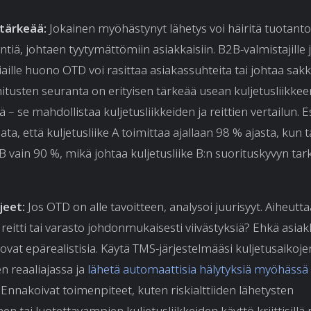
 tärkeää:
Jokainen myöhästynyt lähetys voi häiritä tuotanto
tiä, johtaen tyytymättömiin asiakkaisiin. B2B-valmistajille 
ille huono OTD voi rasittaa asiakassuhteita tai johtaa sakk
mitusten seuranta on erityisen tärkeää usean kuljetusliikkee
– se mahdollistaa kuljetusliikkeiden ja reittien vertailun. 
a, että kuljetusliike A toimittaa ajallaan 98 % ajasta, kun 
 B vain 90 %, mikä johtaa kuljetusliike B:n suorituskyvyn ta
jeet:
Jos OTD on alle tavoitteen, analysoi juurisyyt. Aiheutta
, reitti tai varasto johdonmukaisesti viivästyksiä? Ehkä asiakk
 ovat epärealistisia. Käytä TMS-järjestelmääsi kuljetusaikoje
 reaaliajassa ja
lähetä automaattisia hälytyksiä myöhässä 
. Ennakoivat toimenpiteet, kuten riskialttiiden lähetysten
 tai luotettavampien kuljetusliikkeiden käyttö kriittisillä re