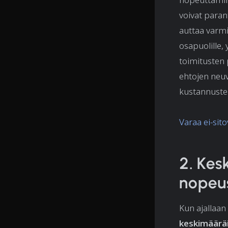
voivat paran
auttaa varmis
osapuolille,
toimitusten 
ehtojen neuv
kustannuste
Varaa ei-si
2. Kes
nopeu
Kun ajallaan
keskimääräi