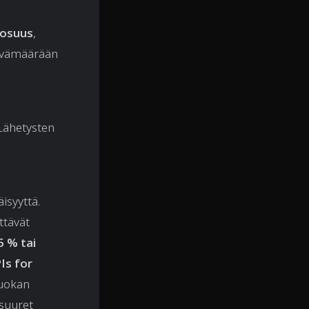
 osuus
,
äivämäärään
 Lähetysten
isyyttä.
ttävät
5 % tai
Is for
luokan
 suuret