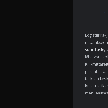
Ra
Logistiikka- 
mitatakseen 
suorituskyk
lähetystä ko
KPI-mittarei
parantaa pal
tärkeää keski
kuljetusliikk
manuaalisest