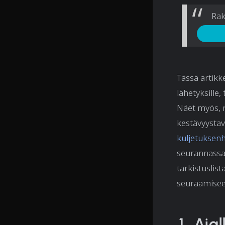
Rak
Tässä artikk
lähetyksille,
Näet myös, m
kestävyystav
kuljetuksenh
seurannassa
tarkistuslist
seuraamisee
1. Aja