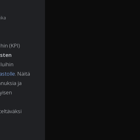
ika
hin (KPI)
usten
luihin
astolle
. Näitä
nnuksia ja
yisen
teltäväksi