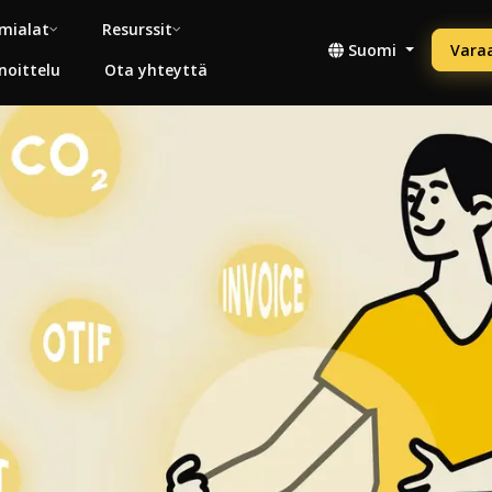
mialat
Resurssit
Suomi
Vara
noittelu
Ota yhteyttä