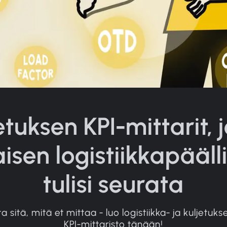
etuksen KPI-mittarit, 
aisen logistiikkapääll
tulisi seurata
ita sitä, mitä et mittaa - luo logistiikka- ja kuljetuks
KPI-mittaristo tänään!