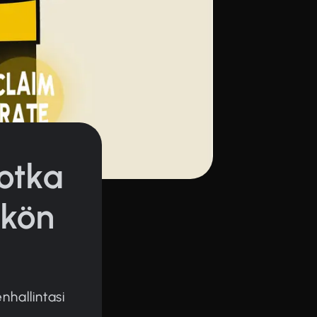
jotka
ikön
enhallintasi