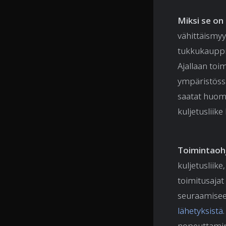
Miksi se on
vähittäismyyn
tukkukauppia
Ajallaan toi
ympäristössä 
saatat huomat
kuljetusliike
Toimintaoh
kuljetusliike
toimitusajat
seuraamiseen
lähetyksistä
nopeuttaminen