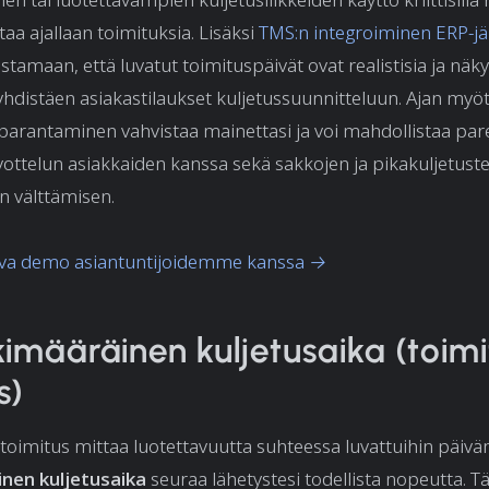
taa ajallaan toimituksia. Lisäksi
TMS:n integroiminen ERP-jä
tamaan, että luvatut toimituspäivät ovat realistisia ja näkyv
 yhdistäen asiakastilaukset kuljetussuunnitteluun. Ajan myöt
parantaminen vahvistaa mainettasi ja voi mahdollistaa pa
ottelun asiakkaiden kanssa sekä sakkojen ja pikakuljetust
n välttämisen.
tova demo asiantuntijoidemme kanssa →
kimääräinen kuljetusaika (toim
s)
 toimitus mittaa luotettavuutta suhteessa luvattuihin päivä
nen kuljetusaika
seuraa lähetystesi todellista nopeutta. 