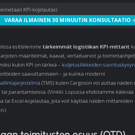
ennetaan KPI-kojelautasi:
VARAA ILMAINEN 30 MINUUTIN KONSULTAATIO 
elissa esittelemme
tärkeimmät logistiikan KPI-mittarit
ku
 tarjoten määritelmät, kaavat, vertailuarvot ja toimintaohjeit
iksi kukin KPI on tärkeä –
kuljetusliikkeiden suorituskyvyn
oitteiden saavuttamiseen – ja kuinka moderni
allintajärjestelmä
(TMS) kuten Cargoson voi auttaa näiden 
 tai parantamisessa.
(Vinkki: Lopussa ehdotamme kätevää 
aa tai Excel-kojelautaa, jota voit käyttää näiden mittareiden
n.)
llaan toimitusten osuus (OTD)