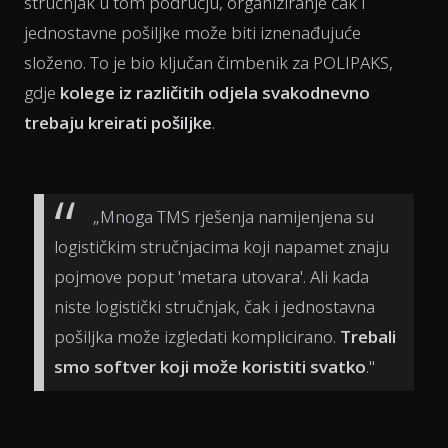
stručnjak u tom području, organiziranje čak i
jednostavne pošiljke može biti iznenađujuće
složeno. To je bio ključan čimbenik za POLIPAKS,
gdje
kolege iz različitih odjela svakodnevno
trebaju kreirati pošiljke
.
„Mnoga TMS rješenja namijenjena su
logističkim stručnjacima koji napamet znaju
pojmove poput 'metara utovara'. Ali kada
niste logistički stručnjak, čak i jednostavna
pošiljka može izgledati komplicirano.
Trebali
smo softver koji može koristiti svatko
."