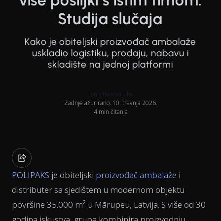
više pošiljki s istim timom.
Studija slučaja
Kako je obiteljski proizvođač ambalaže
uskladio logistiku, prodaju, nabavu i
skladište na jednoj platformi
Janis Konovalciks
Zadnje ažurirano: 10. travnja 2026.
4 min čitanja
POLIPAKS
je obiteljski
proizvođač ambalaže
i
distributer sa sjedištem u modernom objektu
površine 35.000 m² u Mārupeu, Latvija. S više od 30
godina iskustva, grupa kombinira proizvodnju