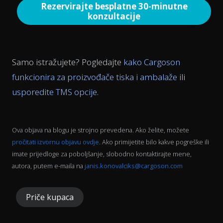
Rezervirajte besplatne 30-minutne
konzultacije
Samo istražujete? Pogledajte
kako Cargoson
funkcionira za proizvođače tiska i ambalaže
ili
usporedite TMS opcije
.
Ova objava na blogu je strojno prevedena. Ako želite, možete
pročitati izvornu objavu ovdje
. Ako primijetite bilo kakve pogreške ili
imate prijedloge za poboljšanje, slobodno kontaktirajte mene,
autora, putem e-maila na
janis.konovalciks@cargoson.com
Priče kupaca