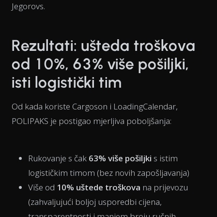
Jegorovs.
Rezultati: ušteda troškova
od 10%, 63% više pošiljki,
isti logistički tim
Od kada koriste Cargoson i LoadingCalendar,
POLIPAKS je postigao mjerljiva poboljšanja:
Rukovanje s čak
63% više pošiljki
s istim
logističkim timom (bez novih zapošljavanja)
Više od
10% uštede troškova
na prijevozu
(zahvaljujući boljoj usporedbi cijena,
transparentnosti i manjem broju ručnih