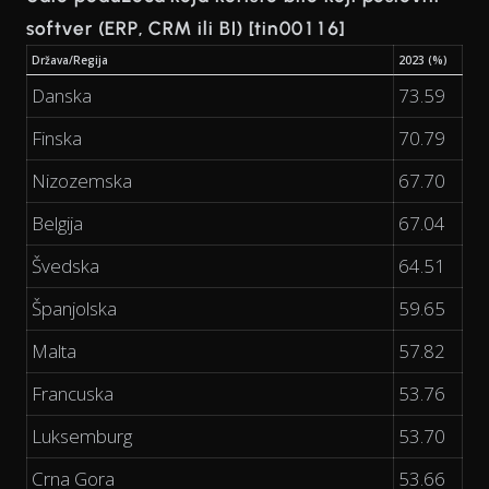
softver (ERP, CRM ili BI) [tin00116]
Država/Regija
2023 (%)
Danska
73.59
Finska
70.79
Nizozemska
67.70
Belgija
67.04
Švedska
64.51
Španjolska
59.65
Malta
57.82
Francuska
53.76
Luksemburg
53.70
Crna Gora
53.66