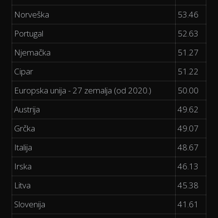
Norveška
53.46
Portugal
52.63
Njemačka
51.27
Cipar
51.22
Europska unija - 27 zemalja (od 2020.)
50.00
Austrija
49.62
Grčka
49.07
Italija
48.67
Irska
46.13
Litva
45.38
Slovenija
41.61