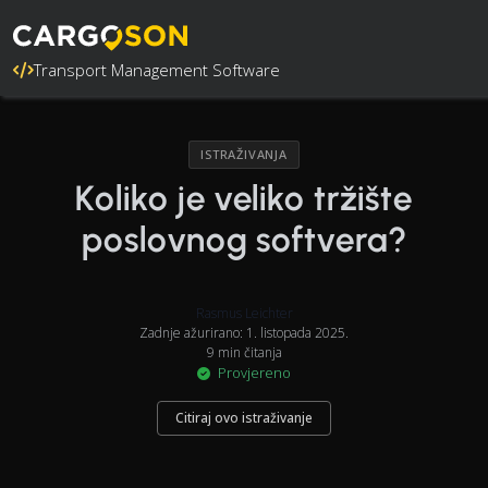
Transport Management Software
ISTRAŽIVANJA
Koliko je veliko tržište
poslovnog softvera?
Rasmus Leichter
Zadnje ažurirano: 1. listopada 2025.
9 min čitanja
Provjereno
Citiraj ovo istraživanje