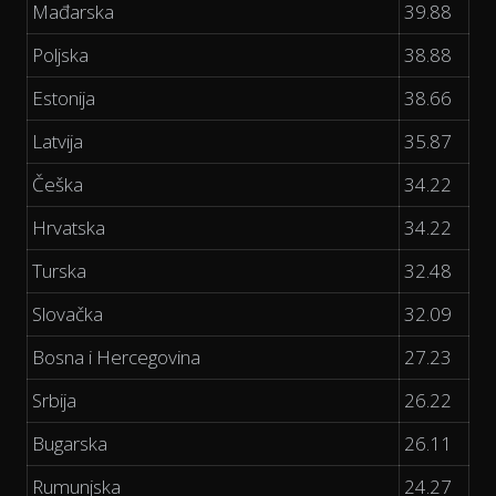
Mađarska
39.88
Poljska
38.88
Estonija
38.66
Latvija
35.87
Češka
34.22
Hrvatska
34.22
Turska
32.48
Slovačka
32.09
Bosna i Hercegovina
27.23
Srbija
26.22
Bugarska
26.11
Rumunjska
24.27