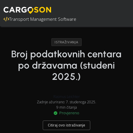
Transport Management Software
ISTRAŽIVANJA
Broj podatkovnih centara
po državama (studeni
2025.)
Rasmus Leichter
Zadnje ažurirano: 7. studenoga 2025.
9 min čitanja
Provjereno
Citiraj ovo istraživanje