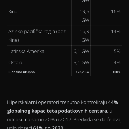
GW
Kina
19,6
16%
GW
Azijsko-pacifička regija (bez
16,9
14%
Kine)
GW
Latinska Amerika
6,1 GW
5%
Ostalo
5,1 GW
4%
Globalno ukupno
122,2 GW
100%
Hiperskalarni operatori trenutno kontroliraju
44%
globalnog kapaciteta podatkovnih centara
, u
odnosu na samo 20% u 2017. Predviđa se da će ovaj
udio doseći
61% do 2030.