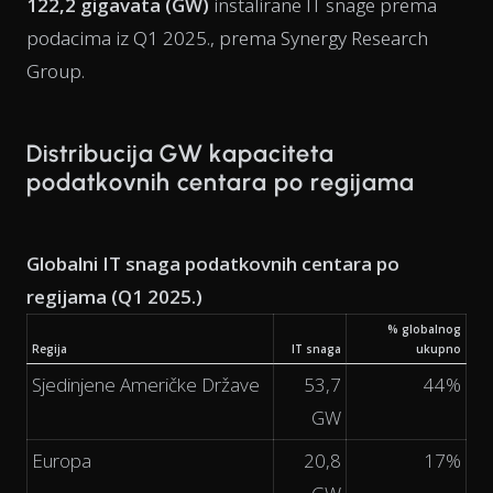
122,2 gigavata (GW)
instalirane IT snage prema
podacima iz Q1 2025., prema Synergy Research
Group.
Distribucija GW kapaciteta
podatkovnih centara po regijama
Globalni IT snaga podatkovnih centara po
regijama (Q1 2025.)
% globalnog
Regija
IT snaga
ukupno
Sjedinjene Američke Države
53,7
44%
GW
Europa
20,8
17%