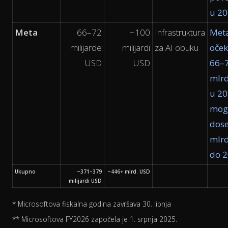
u 20
Meta
66–72
~100
Infrastruktura
Met
milijarde
milijardi
za AI obuku
oček
USD
USD
66–
mlrd
u 20
mogl
dose
mlrd
do 2
Ukupno
~371–379
~446+ mlrd. USD
milijardi USD
* Microsoftova fiskalna godina završava 30. lipnja
** Microsoftova FY2026 započela je 1. srpnja 2025.