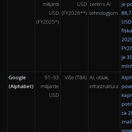
milijardi
USD
centri s AI
je p
USD
(FY2026**)
tehnologijom
88,7
(FY2025*)
USD
fisk
2025
FY20
je 3
mlrd
Google
91–93
Više (TBA)
AI, oblak,
Alph
(Alphabet)
milijarde
infrastruktura
pov
USD
kapi
potr
za 2
znač
pove