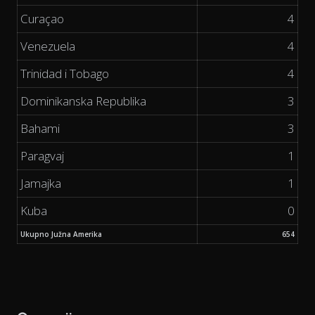
Curaçao
4
Venezuela
4
Trinidad i Tobago
4
Dominikanska Republika
3
Bahami
3
Paragvaj
1
Jamajka
1
Kuba
0
Ukupno Južna Amerika
654