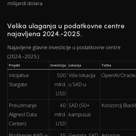
milijardi dolara.
Velika ulaganja u podatkovne centre
najavljena 2024.-2025.
Najavljene glavne investicije u podatkovne centre
(2024.–2025.)
Projekt
Investicija
Lokacija
Tvrtka
Inicijativa
500
Više lokacija
OpenAI/Oracle
Stargate
mlrd.
u SAD-u
USD
Preuzimanje
40
SAD (50+
Konzorcij Blac
Aligned Data
mlrd.
kampusa)
Centers
USD
Proširenje AWS-a
35
Georgia, SAD
Amazon