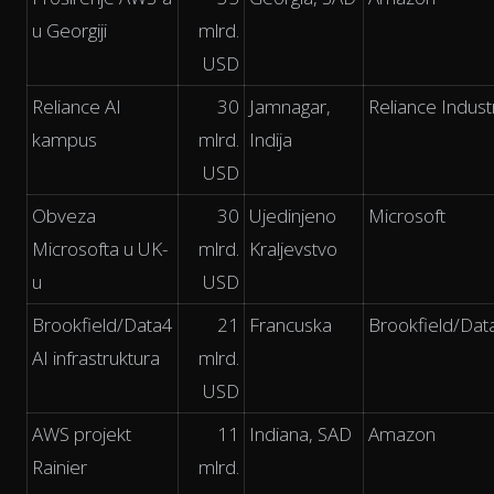
u Georgiji
mlrd.
USD
Reliance AI
30
Jamnagar,
Reliance Indust
kampus
mlrd.
Indija
USD
Obveza
30
Ujedinjeno
Microsoft
Microsofta u UK-
mlrd.
Kraljevstvo
u
USD
Brookfield/Data4
21
Francuska
Brookfield/Dat
AI infrastruktura
mlrd.
USD
AWS projekt
11
Indiana, SAD
Amazon
Rainier
mlrd.