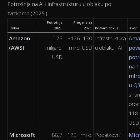
Potrošnja na AI i infrastrukturu u oblaku po
tvrtkama (2025.)
Potrošnja
Procjena za
Tvrtka
2025.
2026.
Primarni fokus
Izvor
Amazon
125
~126–130
Infrastruktura
Ama
(AWS)
milijardi
mlrd. USD
u oblaku i AI
pov
USD
potr
na 1
mlrd
u Q3
s ran
proci
118 
USD
Microsoft
88,7
120+ mlrd.
Podatkovni
Micr