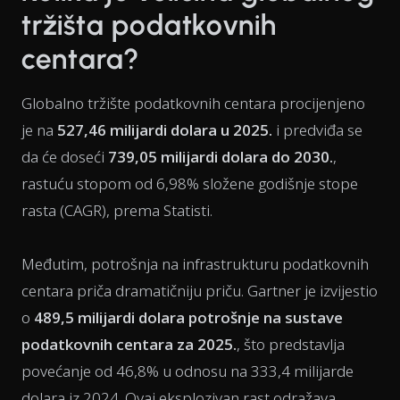
tržišta podatkovnih
centara?
Globalno tržište podatkovnih centara procijenjeno
je na
527,46 milijardi dolara u 2025.
i predviđa se
da će doseći
739,05 milijardi dolara do 2030.
,
rastuću stopom od 6,98% složene godišnje stope
rasta (CAGR), prema Statisti.
Međutim, potrošnja na infrastrukturu podatkovnih
centara priča dramatičniju priču. Gartner je izvijestio
o
489,5 milijardi dolara potrošnje na sustave
podatkovnih centara za 2025.
, što predstavlja
povećanje od 46,8% u odnosu na 333,4 milijarde
dolara iz 2024. Ovaj eksplozivan rast odražava