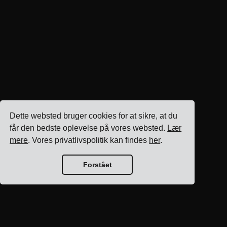
Dette websted bruger cookies for at sikre, at du
får den bedste oplevelse på vores websted.
Lær
mere
. Vores privatlivspolitik kan findes
her
.
Forstået
Blog hjem