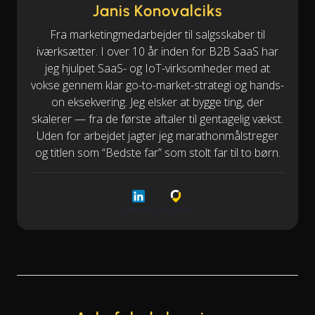
Janis Konovalciks
Fra marketingmedarbejder til salgsskaber til
iværksætter. I over 10 år inden for B2B SaaS har
jeg hjulpet SaaS- og IoT-virksomheder med at
vokse gennem klar go-to-market-strategi og hands-
on eksekvering. Jeg elsker at bygge ting, der
skalerer — fra de første aftaler til gentagelig vækst.
Uden for arbejdet jagter jeg marathonmålstreger
og titlen som “Bedste far” som stolt far til to børn.
LinkedIn
Cargoson