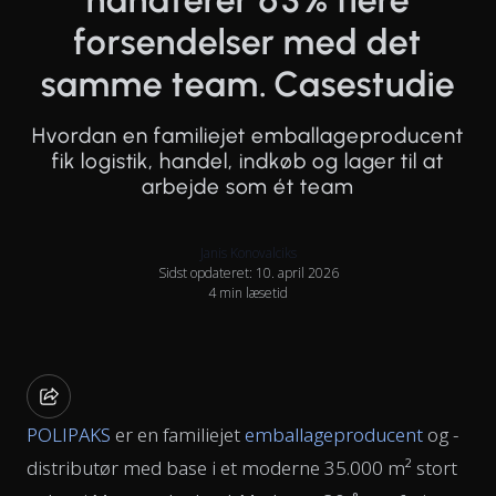
håndterer 63% flere
forsendelser med det
samme team. Casestudie
Hvordan en familiejet emballageproducent
fik logistik, handel, indkøb og lager til at
arbejde som ét team
Janis Konovalciks
Sidst opdateret: 10. april 2026
4 min læsetid
POLIPAKS
er en familiejet
emballageproducent
og -
distributør med base i et moderne 35.000 m² stort