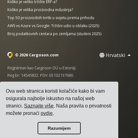
Koliko je veliko tržište ERP-a?
Koliko je velika proizvodna industrija?
Top 50 proizvodnih tvrtki u svijetu prema prihodu
AWS vs Azure vs Google: Tržišni udio u oblaku (2025)
Broj podatkovnih centara po zemljama (studeni 2025)
Hrvatski
© 2026 Cargoson.com
Registriran kao Cargoson OÜ u Estoniji.
Reg br: 14545832. PDV: EE102137680.
Sjedište: Pärnu mnt. 141, 11314 Tallinn, Estonija
Ova web stranica koristi kolačiće kako bi vam
·
+372 5555 0028
hello@cargoson.com
osigurala najbolje iskustvo na našoj web
stranici.
Saznajte više
. Naša pravila o privatnosti
Uvjeti pružanja usluge
|
Pravila privatnosti
|
Pravila o
možete pronaći
ovdje
.
kolačićima
Razumijem