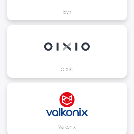
idyn
OIXIO
Valkonix