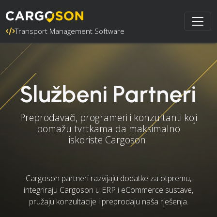
Transport Management Software
Službeni Partneri
Preprodavači, programeri i konzultanti koji
pomažu tvrtkama da maksimalno
iskoriste Cargoson.
Cargoson partneri razvijaju dodatke za otpremu,
integriraju Cargoson u ERP i eCommerce sustave,
pružaju konzultacije i preprodaju naša rješenja.