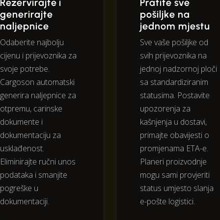
Rezervirajte i
Pratite sve
generirajte
pošiljke na
naljepnice
jednom mjestu
Odaberite najbolju
Sve vaše pošiljke od
cijenu i prijevoznika za
svih prijevoznika na
svoje potrebe.
jednoj nadzornoj ploči
Cargoson automatski
sa standardiziranim
generira naljepnice za
statusima. Postavite
otpremu, carinske
upozorenja za
dokumente i
kašnjenja u dostavi,
dokumentaciju za
primajte obavijesti o
usklađenost.
promjenama ETA-e.
Eliminirajte ručni unos
Planeri proizvodnje
podataka i smanjite
mogu sami provjeriti
pogreške u
status umjesto slanja
dokumentaciji.
e-pošte logistici.