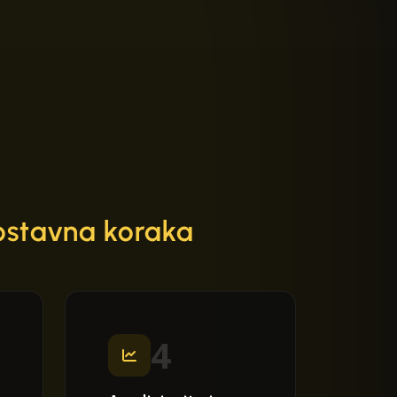
nostavna koraka
4