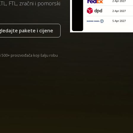
LTL, FTL, zračni i pomorski
ledajte pakete i cijene
 500+ proizvođača koji šalju robu