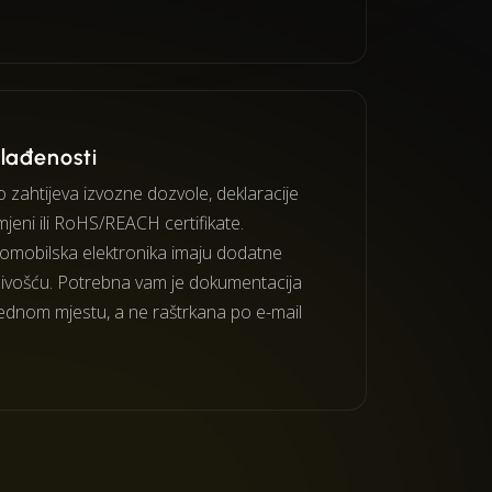
klađenosti
o zahtijeva izvozne dozvole, deklaracije
jeni ili RoHS/REACH certifikate.
tomobilska elektronika imaju dodatne
edivošću. Potrebna vam je dokumentacija
ednom mjestu, a ne raštrkana po e-mail