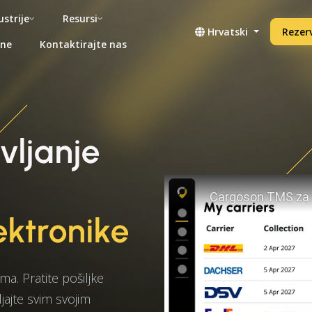
ustrije
Resursi
Hrvatski
Rezerv
ene
Kontaktirajte nas
vljanje
ektronike
a. Pratite pošiljke
ajte svim svojim