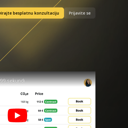
irajte besplatnu konzultaciju
Prijavite se