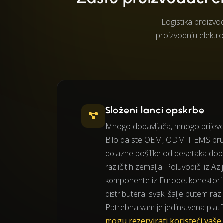
Logistika proizvo
proizvodnju elektro
Složeni lanci opskrbe
Mnogo dobavljača, mnogo prijevo
Bilo da ste OEM, ODM ili EMS pruž
dolazne pošiljke od desetaka dob
različitih zemalja. Poluvodiči iz Azi
komponente iz Europe, konektori 
distributera: svaki šalje putem razli
Potrebna vam je jedinstvena plat
mogu rezervirati koristeći vaš