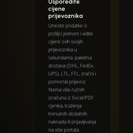
Usporedite
cijene
prijevoznika
Unesite podatke o
pošiljci jednom i vidite
cijene svih svojih
prijevoznika u
sekundama: paketna
dostava (DHL, FedEx,
UPS), LTL, FTL, zračni i
pomorski prijevoz.
Nema više ručnih
izračuna iz Excel/PDF
cjenika, traženja
trenutnih dodatnih
naknada ili prijavljivanja
na više portala