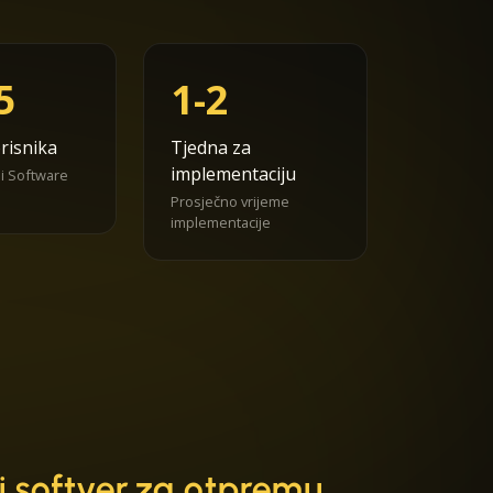
5
1-2
risnika
Tjedna za
implementaciju
 i Software
Prosječno vrijeme
implementacije
ni softver za otpremu