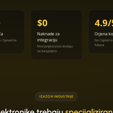
+
$0
4.9/
ča
Naknade za
Ocjena ko
integraciju
 i Sjeverne
Na Capterra
Advice
Novi prijevoznici dodaju
se besplatno
IZAZOVI INDUSTRIJE
lektronike trebaju
specijalizira