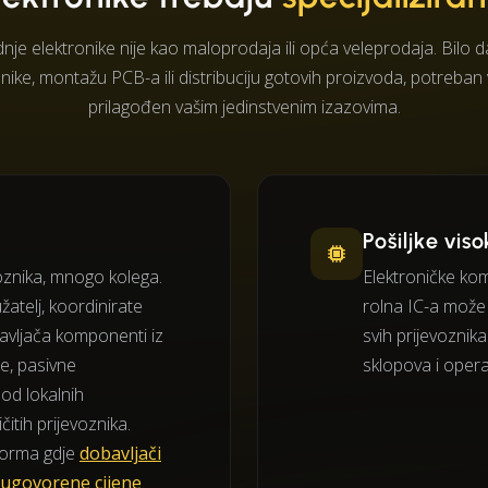
dnje elektronike nije kao maloprodaja ili opća veleprodaja. Bilo 
nike, montažu PCB-a ili distribuciju gotovih proizvoda, potreba
prilagođen vašim jedinstvenim izazovima.
Pošiljke vis
znika, mnogo kolega.
Elektroničke kom
atelj, koordinirate
rolna IC-a može v
avljača komponenti iz
svih prijevoznika
je, pasivne
sklopova i opera
od lokalnih
čitih prijevoznika.
forma gdje
dobavljači
e ugovorene cijene
.