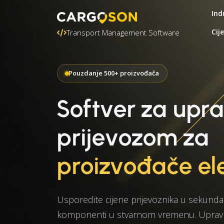
Ind
Cij
Transport Management Software
Pouzdanje 500+ proizvođača
Softver za upra
prijevozom za
proizvođače el
Usporedite cijene prijevoznika u sekundam
komponenti u stvarnom vremenu. Upravlj