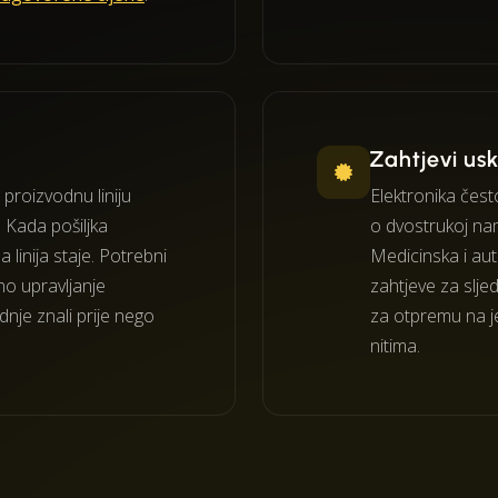
Zahtjevi us
 proizvodnu liniju
Elektronika čest
 Kada pošiljka
o dvostrukoj nam
linija staje. Potrebni
Medicinska i au
no upravljanje
zahtjeve za slj
nje znali prije nego
za otpremu na j
nitima.