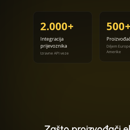
2.000+
500
Integracija
Proizvođa
prijevoznika
Diljem Europe
Amerike
Izravne API veze
Zašto proizvođači e