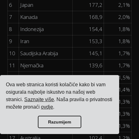
6
Japan
177,2
2,1%
7
Kanada
168,9
2,0%
8
Indonezija
154,4
1,8%
9
Iran
153,3
1,8%
10
Saudijska Arabija
145,1
1,7%
11
Njemačka
139,6
1,7%
12
Meksiko
129,2
1,5%
Ova web stranica koristi kolačiće kako bi vam
13
Francuska
120,5
1,4%
osigurala najbolje iskustvo na našoj web
stranici.
Saznajte više
. Naša pravila o privatnosti
14
Južna Koreja
110,8
1,3%
možete pronaći
ovdje
.
15
Ujedinjena Kraljevina
108,0
1,3%
Razumijem
16
Italija
106,0
1,3%
17
Australija
102,4
1,2%