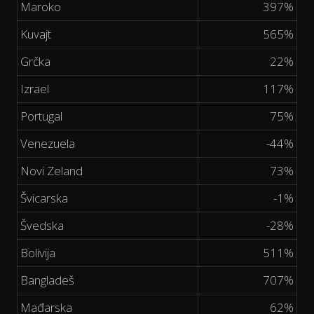
Maroko
397%
Kuvajt
565%
Grčka
22%
Izrael
117%
Portugal
75%
Venezuela
-44%
Novi Zeland
73%
Švicarska
-1%
Švedska
-28%
Bolivija
511%
Bangladeš
707%
Mađarska
62%