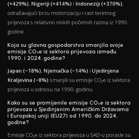
(+429%)
,
Nigeriji (+414%)
i
Indoneziji (+370%)
,
odražavajući brzu motorizaciju i rast teretnog
prijevoza s relativno niskih početnih razina iz 1990.
godine.
Koja su glavna gospodarstva
smanjila
svoje
emisije CO₂e iz sektora prijevoza između
1990. i 2024. godine?
Japan (−18%)
,
Njemačka (−14%)
i
Ujedinjena
Kraljevina (−8%)
smanjili su emisije CO₂e iz sektora
prijevoza u odnosu na 1990. godinu.
Kako su se promijenile emisije CO₂e iz sektora
prijevoza u Sjedinjenim Američkim Državama
i Europskoj uniji (EU27) od 1990. do 2024.
godine?
Emisije CO₂e iz sektora prijevoza u SAD-u porasle su