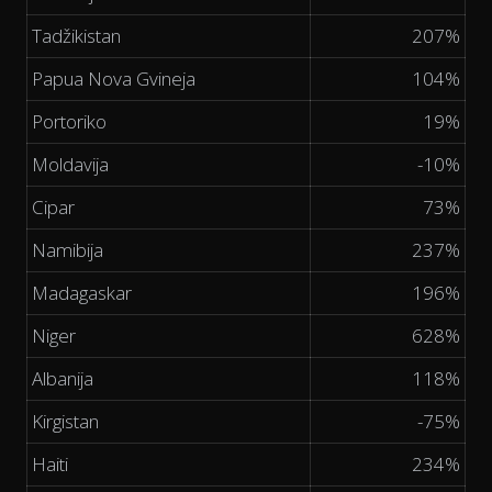
Tadžikistan
207%
Papua Nova Gvineja
104%
Portoriko
19%
Moldavija
-10%
Cipar
73%
Namibija
237%
Madagaskar
196%
Niger
628%
Albanija
118%
Kirgistan
-75%
Haiti
234%