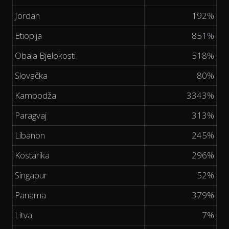
Jordan
192%
Etiopija
851%
Obala Bjelokosti
518%
Slovačka
80%
Kambodža
3343%
Paragvaj
313%
Libanon
245%
Kostarika
296%
Singapur
52%
Panama
379%
Litva
7%