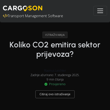
Transport Management Software
ISTRAŽIVANJA
Koliko CO2 emitira sektor
prijevoza?
Rasmus Leichter
Zadnje ažurirano: 7. studenoga 2025.
9 min čitanja
Provjereno
Citiraj ovo istraživanje