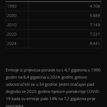
1990
4.706
2000
5.889
2010
7.149
2020
7.221
2024
8.441
Emisije iz prijevoza porasle su s 4,7 gigatona u 1990.
godini na 8,4 gigatona u 2024. godini, gotovo
udvostručivši se u 34 godine. Jedini značajan pad
dogodio se 2020. godine tijekom pandemije COVID-
19 kada su emisije pale 14% na 7,2 gigatona prije
oporavka.