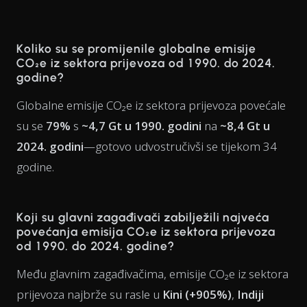
Koliko su se promijenile globalne emisije
CO₂e iz sektora prijevoza od 1990. do 2024.
godine?
Globalne emisije CO₂e iz sektora prijevoza povećale
su se
79%
s
~4,7 Gt u 1990. godini
na
~8,4 Gt u
2024. godini
—gotovo udvostručivši se tijekom 34
godine.
Koji su glavni zagađivači zabilježili najveća
povećanja emisija CO₂e iz sektora prijevoza
od 1990. do 2024. godine?
Među glavnim zagađivačima, emisije CO₂e iz sektora
prijevoza najbrže su rasle u
Kini (+905%)
,
Indiji