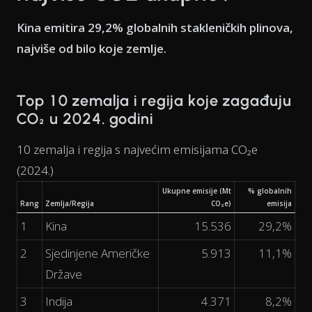
Kina emitira 29,2% globalnih stakleničkih plinova,
najviše od bilo koje zemlje.
Top 10 zemalja i regija koje zagađuju
CO₂ u 2024. godini
10 zemalja i regija s najvećim emisijama CO₂e
(2024.)
Ukupne emisije (Mt
% globalnih
Rang
Zemlja/Regija
CO₂e)
emisija
1
Kina
15.536
29,2%
2
Sjedinjene Američke
5.913
11,1%
Države
3
Indija
4.371
8,2%