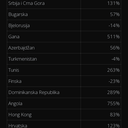
Srbija i Crna Gora
131%
Bugarska
57%
Bjelorusija
-14%
Gana
511%
Azerbajdžan
56%
Turkmenistan
-4%
Tunis
263%
Finska
-23%
Dominikanska Republika
289%
Angola
755%
Hong Kong
83%
Hrvatska
123%