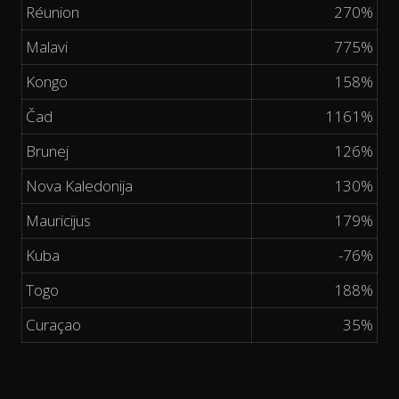
Réunion
270%
Malavi
775%
Kongo
158%
Čad
1161%
Brunej
126%
Nova Kaledonija
130%
Mauricijus
179%
Kuba
-76%
Togo
188%
Curaçao
35%