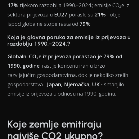
17%
tijekom razdoblja 1990.–2024.; emisije CO₂e iz
sektora prijevoza u
EU27
porasle su
21%
- obje
ispod globalne stope rasta od
79%
.
Koja je glavna poruka za emisije iz prijevoza u
razdoblju 1990.–2024.?
Globalni CO₂e iz prijevoza porastao je 79% od
1990. godine
; rast je koncentriran u brzo
razvijajućim gospodarstvima, dok je nekoliko zrelih
gospodarstava -
Japan, Njemačka, UK -
smanjilo
emisije iz prijevoza u odnosu na 1990. godinu.
Koje zemlje emitiraju
najviše CO2 ukupno?