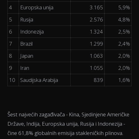
4
Europska unija
3.165
5,9%
5
Rusija
2.576
4,8%
6
Indonezija
1.324
2,5%
7
Brazil
1.299
2,4%
8
Japan
1.063
2,0%
9
Iran
1.055
2,0%
10
Saudijska Arabija
839
1,6%
Šest najvećih zagađivača - Kina, Sjedinjene Američke
Države, Indija, Europska unija, Rusija i Indonezija -
čine 61,8% globalnih emisija stakleničkih plinova.