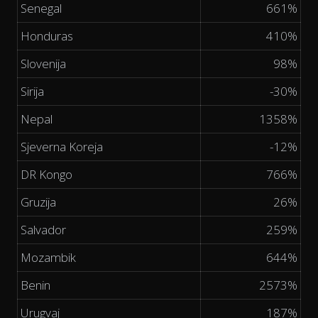
Senegal
661%
Honduras
410%
Slovenija
98%
Sirija
-30%
Nepal
1358%
Sjeverna Koreja
-12%
DR Kongo
766%
Gruzija
26%
Salvador
259%
Mozambik
644%
Benin
2573%
Urugvaj
187%