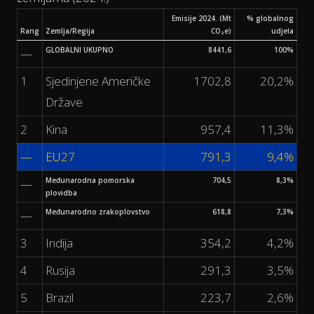
Emisije 2024. (Mt
% globalnog
Rang
Zemlja/Regija
CO₂e)
udjela
GLOBALNI UKUPNO
8441,6
100%
—
1
Sjedinjene Američke
1702,8
20,2%
Države
2
Kina
957,4
11,3%
—
EU27
791,3
9,4%
Međunarodna pomorska
704,5
8,3%
—
plovidba
Međunarodno zrakoplovstvo
618,8
7,3%
—
3
Indija
354,2
4,2%
4
Rusija
291,3
3,5%
5
Brazil
223,7
2,6%