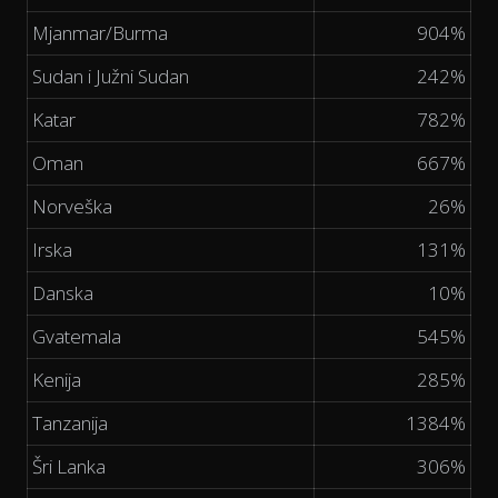
Mjanmar/Burma
904%
Sudan i Južni Sudan
242%
Katar
782%
Oman
667%
Norveška
26%
Irska
131%
Danska
10%
Gvatemala
545%
Kenija
285%
Tanzanija
1384%
Šri Lanka
306%