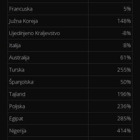
Francuska
5%
Južna Koreja
148%
Ujedinjeno Kraljevstvo
-8%
Italija
8%
Australija
61%
Turska
255%
Španjolska
50%
Tajland
196%
Poljska
236%
Egipat
285%
Nigerija
414%