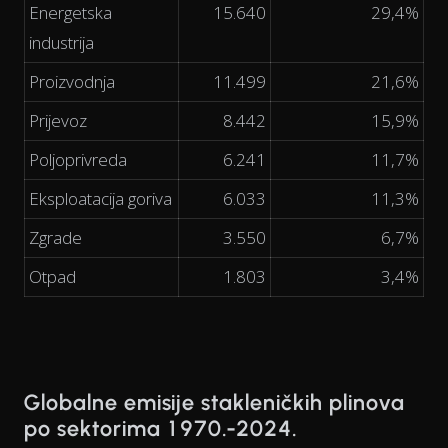
Energetska
15.640
29,4%
industrija
Proizvodnja
11.499
21,6%
Prijevoz
8.442
15,9%
Poljoprivreda
6.241
11,7%
Eksploatacija goriva
6.033
11,3%
Zgrade
3.550
6,7%
Otpad
1.803
3,4%
Globalne emisije stakleničkih plinova
po sektorima 1970.-2024.