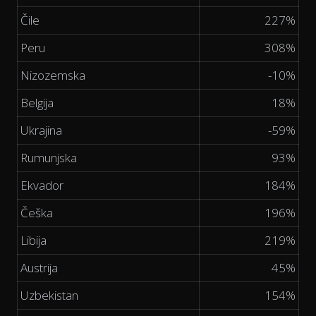
Čile
227%
Peru
308%
Nizozemska
-10%
Belgija
18%
Ukrajina
-59%
Rumunjska
93%
Ekvador
184%
Češka
196%
Libija
219%
Austrija
45%
Uzbekistan
154%