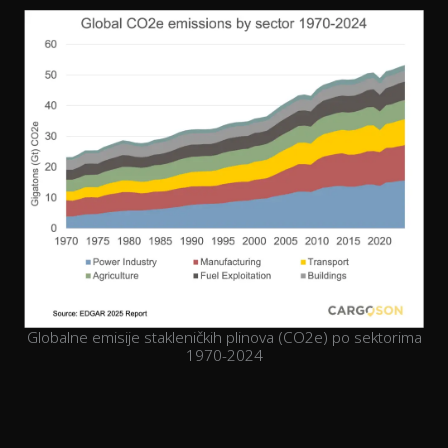
Globalne emisije stakleničkih plinova (CO2e) po sektorima
1970-2024