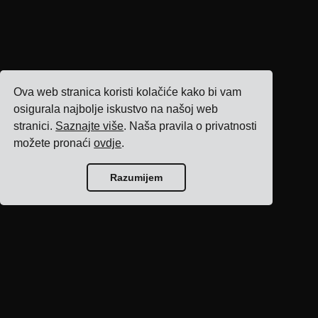
Ova web stranica koristi kolačiće kako bi vam
osigurala najbolje iskustvo na našoj web
stranici.
Saznajte više
. Naša pravila o privatnosti
možete pronaći
ovdje
.
Razumijem
Početna stranica
bloga