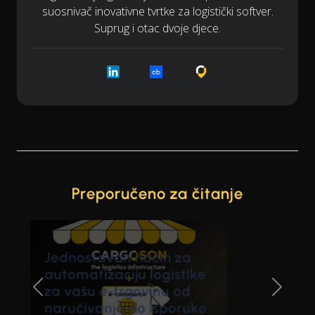
suosnivač inovativne tvrtke za logistički softver.
Suprug i otac dvoje djece.
LinkedIn
Crunchbase
Cargoson
Preporučeno za čitanje
Automatsko naručivanje
prijevoza od strane
Previous Slide
Next Sl
dobavljača prema