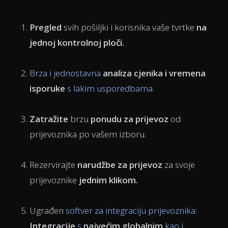
Pregled
svih pošiljki i korisnika vaše tvrtke
na
jednoj kontrolnoj ploči.
Brza i jednostavna
analiza cjenika i vremena
isporuke
s lakim usporedbama.
Zatražite
brzu
ponudu za prijevoz
od
prijevoznika po vašem izboru.
Rezervirajte
narudžbe za prijevoz
za svoje
prijevoznike
jednim klikom.
Ugrađen
softver za integraciju prijevoznika
:
Integracije
s
najvećim globalnim
kao i