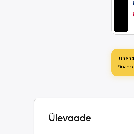
Ühend
Financ
Ülevaade