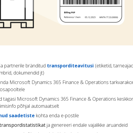
 ja partnerile bränditud
transporditeavitusi
(etiketid, tarneajad
mbrid, dokumendid jt)
enda Microsoft Dynamics 365 Finance & Operations tarkvarakon
 osapooltele
d tagasi Microsoft Dynamics 365 Finance & Operations keskk
gimisinfo põhjal automaatselt
enud saadetiste
kohta enda e-postile
transpordistatistikat
ja genereeri endale vajalikke aruandeid