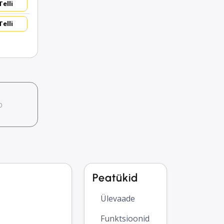
Telli
Telli
o
Peatükid
Ülevaade
Funktsioonid