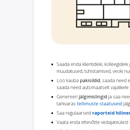
Saada enda klientidele, kolleegidele
muudatused, tühistamised, veoki nu
Loo kauba
pakisildid
, saada need 
saada need automaatselt vajalikele
Genereeri
jälgimislingid
ja saa nee
tarkvaras
tellimuste staatuseid
jäl
Saa regulaarseid
raporteid hilin
Vaata enda ettevõtte vedajateülest