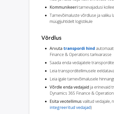
Kommunikeeri
tarnevajadusi kollee
Tarnevõimaluste võrdluse ja valiku
müügijuhtidelt logistikule
Võrdlus
Arvuta
transpordi hind
automaats
Finance & Operations tarkvarasse
Saada enda vedajatele transpordite
Leia transporditellimusele eeldata
Leia igale tarnevõimalusele hinnang
Võrdle enda vedajaid
ja erinevaid 
Dynamics 365 Finance & Operation
Esita veotellimus
valitud vedajale, n
integreeritud vedajad
)