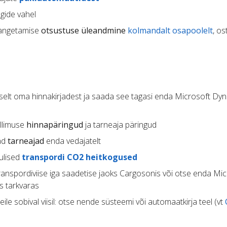
gide vahel
 langetamise
otsustuse üleandmine
kolmandalt osapoolelt
, os
elt oma hinnakirjadest ja saada see tagasi enda Microsoft Dy
llimuse
hinnapäringud
ja tarneaja päringud
vad
tarneajad
enda vedajatelt
ulised
transpordi CO2 heitkogused
transpordiviise iga saadetise jaoks Cargosonis või otse enda Mi
s tarkvaras
eile sobival viisil: otse nende süsteemi või automaatkirja teel (vt