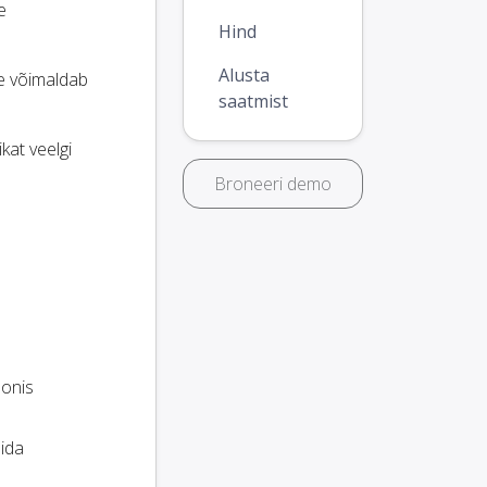
e
Hind
Alusta
ee võimaldab
saatmist
kat veelgi
Broneeri demo
sonis
lida