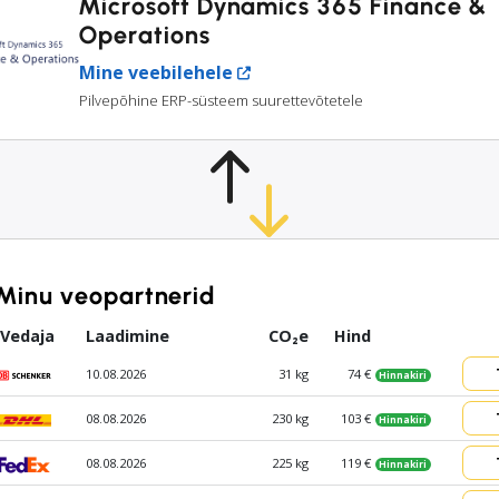
Microsoft Dynamics 365 Finance &
Operations
Mine veebilehele
Pilvepõhine ERP-süsteem suurettevõtetele
Minu veopartnerid
Vedaja
Laadimine
CO₂e
Hind
10.08.2026
31 kg
74 €
Hinnakiri
08.08.2026
230 kg
103 €
Hinnakiri
08.08.2026
225 kg
119 €
Hinnakiri