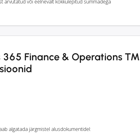
st arvutatud või eelnevalt kokkulepitud summadega
s 365 Finance & Operations T
tsioonid
aab algatada järgmistel alusdokumentidel: