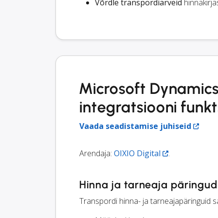
Võrdle transpordiarveid
hinnakirja
Microsoft Dynamic
integratsiooni funk
Vaada seadistamise juhiseid
Arendaja:
OIXIO Digital
.
Hinna ja tarneaja päringud
Transpordi hinna- ja tarneajapäringuid s