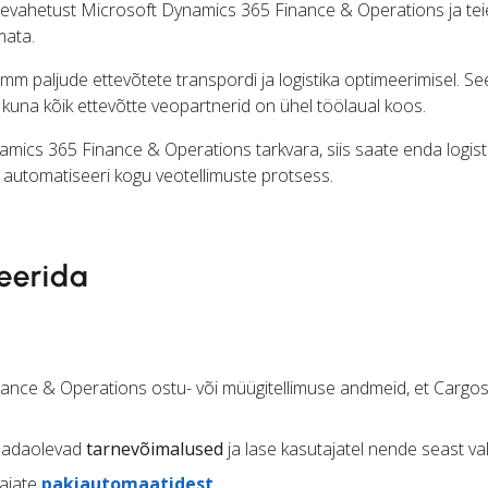
ahetust Microsoft Dynamics 365 Finance & Operations ja tei
mata.
 paljude ettevõtete transpordi ja logistika optimeerimisel. S
, kuna kõik ettevõtte veopartnerid on ühel töölaual koos.
mics 365 Finance & Operations tarkvara, siis saate enda logisti
a automatiseeri kogu veotellimuste protsess.
eerida
ance & Operations ostu- või müügitellimuse andmeid, et Cargo
saadaolevad
tarnevõimalused
ja lase kasutajatel nende seast va
dajate
pakiautomaatidest