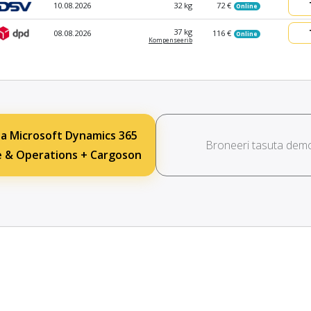
10.08.2026
32 kg
72 €
Online
37 kg
08.08.2026
116 €
Online
Kompen­seerib
a Microsoft Dynamics 365
Broneeri tasuta dem
e & Operations + Cargoson