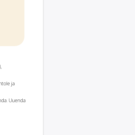
,
tole ja
onda. Uuenda