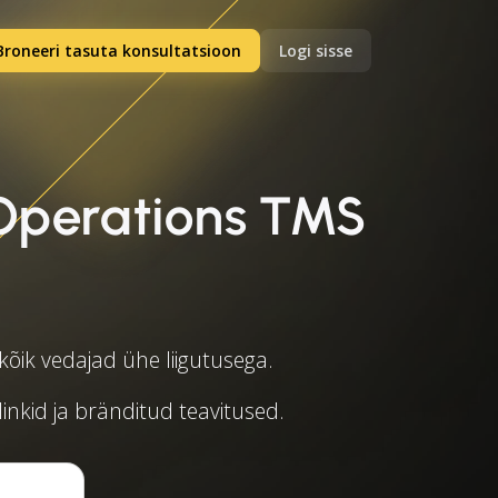
Broneeri tasuta konsultatsioon
Logi sisse
Operations TMS
ik vedajad ühe liigutusega.
linkid ja bränditud teavitused.