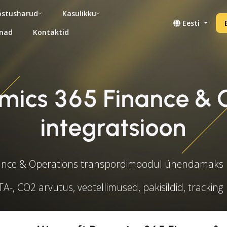
stusharud
Kasulikku
Eesti
nad
Kontaktid
amics 365 Finance & 
integratsioon
ance & Operations transpordimoodul ühendamaks kõ
A-, CO2 arvutus, veotellimused, pakisildid, tracking 