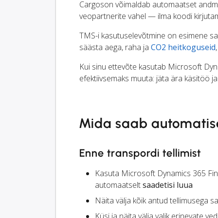
Cargoson võimaldab automaatset andmev
veopartnerite vahel — ilma koodi kirjuta
TMS-i kasutuselevõtmine on esimene samm
säästa aega, raha ja
CO2 heitkoguseid
Kui sinu ettevõte kasutab Microsoft Dyna
efektiivsemaks muuta: jäta ära käsitöö j
Mida saab automatis
Enne transpordi tellimist
Kasuta Microsoft Dynamics 365 Fin
automaatselt
saadetisi luua
Näita välja kõik antud tellimusega 
Küsi ja näita välja valik erinevate ve