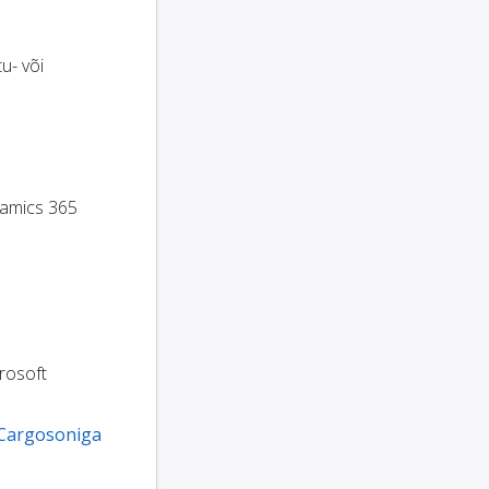
tu- või
namics 365
crosoft
Cargosoniga