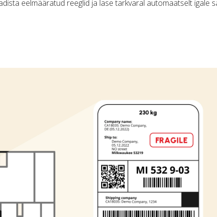
eadista eelmääratud reeglid ja lase tarkvaral automaatselt igale 