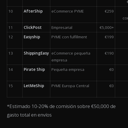
10
AfterShip
eCommerce PYME
€259
co
11
ClickPost
Empresarial
€5,000+
12
Easyship
PYME con fulfillment
€199
13
ShippingEasy
eCommerce pequeña
€190
empresa
14
Pirate Ship
Pequeña empresa
€0
15
LetMeShip
PYME Europa Central
€0
*Estimado 10-20% de comisión sobre €50,000 de
gasto total en envíos