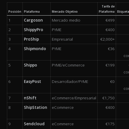
Tarifa de
Posición
Plataforma
Mercado Objetivo
Plataforma
Etiquet
1
Cargoson
Mercado medio
€499
2
ShippyPro
PYME
€400
3
ProShip
Empresarial
€2,000+
4
Shipmondo
PYME
€36
co
5
Shippo
PYME/eCommerce
€199
co
6
EasyPost
Desarrollador/PYME
€0
co
7
nShift
eCommerce/Empresarial
€1,750
8
ShipStation
eCommerce
€400
9
Sendcloud
eCommerce
€175