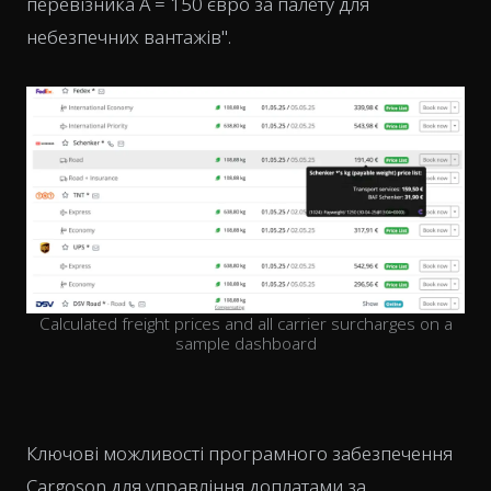
перевізника A = 150 євро за палету для
небезпечних вантажів".
Calculated freight prices and all carrier surcharges on a
sample dashboard
Ключові можливості програмного забезпечення
Cargoson для управління доплатами за