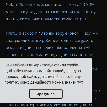
Nefab: "
За оцінками, ми витрачаємо на 20-30%
менше часу на день на замовлення транспорту,
що також означає пряму економію витрат.
"
PrintOnPack.com: "
З точки зору економії часу, ми
заощадили багато робочих годин з Cargoson,
оскільки ціни на невеликі відправлення з API
з'являються автоматично, а ціни на вантажі ми
отримуємо набагато швидше, ніж якби ми
Цей веб-сайт використовує файли cookie,
використовували звичайні запити електронною
щоб забезпечити вам найкращий досвід на
поштою.
"
нашому веб-сайті.
Дізнатися більше
. Нашу
політику конфіденційності можна знайти
тут
.
Estiko-Plastar (естонською): "
Коли ми розміщуємо
Зрозуміло
замовлення через Cargoson, у нас є можливість
знайти партнера, який може запропонувати не