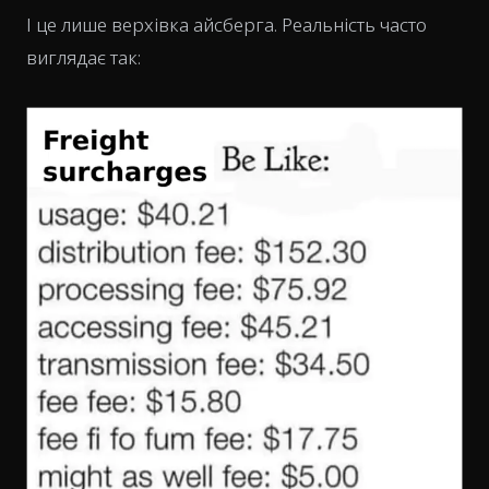
І це лише верхівка айсберга. Реальність часто
виглядає так: