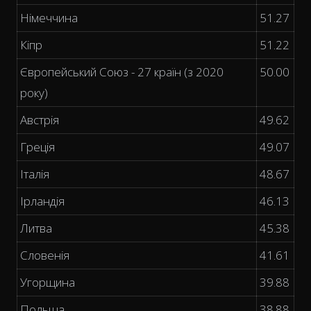
Німеччина
51.27
Кіпр
51.22
Європейський Союз - 27 країн (з 2020
50.00
року)
Австрія
49.62
Греція
49.07
Італія
48.67
Ірландія
46.13
Литва
45.38
Словенія
41.61
Угорщина
39.88
Польща
38.88