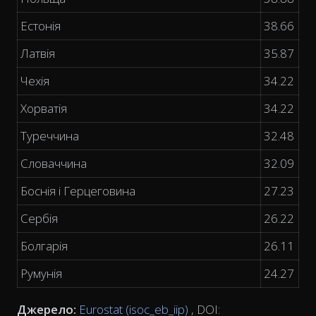
Естонія
38.66
Латвія
35.87
Чехія
34.22
Хорватія
34.22
Туреччина
32.48
Словаччина
32.09
Боснія і Герцеговина
27.23
Сербія
26.22
Болгарія
26.11
Румунія
24.27
Джерело:
Eurostat (isoc_eb_iip)
, DOI: