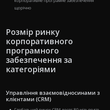
корпоративне програмне забезпечення
щорічно
Розмір ринку
корпоративного
програмного
забезпечення за
категоріями
Управління взаємовідносинами з
клієнтами (CRM)
Глобальний ринок CRM досяг 80 мільярдів