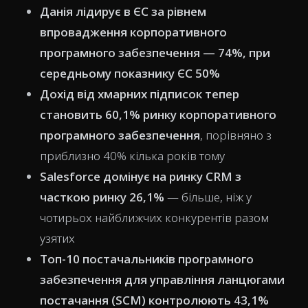
Данія лідирує в ЄС за рівнем
впровадження корпоративного
програмного забезпечення — 74%, при
середньому показнику ЄС 50%
Дохід від хмарних підписок тепер
становить 60,1% ринку корпоративного
програмного забезпечення
, порівняно з
приблизно 40% кілька років тому
Salesforce домінує на ринку CRM з
часткою ринку 26,1%
— більше, ніж у
чотирьох найближчих конкурентів разом
узятих
Топ-10 постачальників програмного
забезпечення для управління ланцюгами
постачання (SCM) контролюють 43,1%