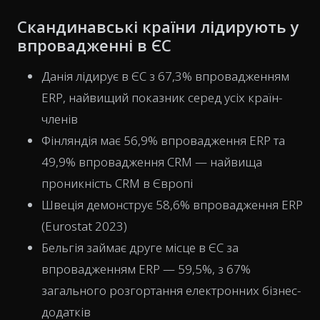
Скандинавські країни лідирують у
впровадженні в ЄС
Данія лідирує в ЄС з 67,3% впровадженням
ERP, найвищий показник серед усіх країн-
членів
Фінляндія має 56,9% впровадження ERP та
49,9% впровадження CRM — найвища
проникність CRM в Європі
Швеція демонструє 58,6% впровадження ERP
(Eurostat 2023)
Бельгія займає друге місце в ЄС за
впровадженням ERP — 59,5%, з 67%
загального розгортання електронних бізнес-
додатків