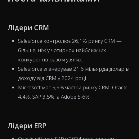
Лідери CRM
Salesforce контролює 26,1% ринку CRM —
більше, ніж у чотирьох найближчих
конкурентів разом узятих
Salesforce згенерував 21,6 мільярда доларів
доходу від CRM у 2024 році
Microsoft має 5,9% частки ринку CRM, Oracle
4,4%, SAP 3,5%, а Adobe 5-6%
Лідери ERP
Oracle обігнав SAP у 2024 році, ставши