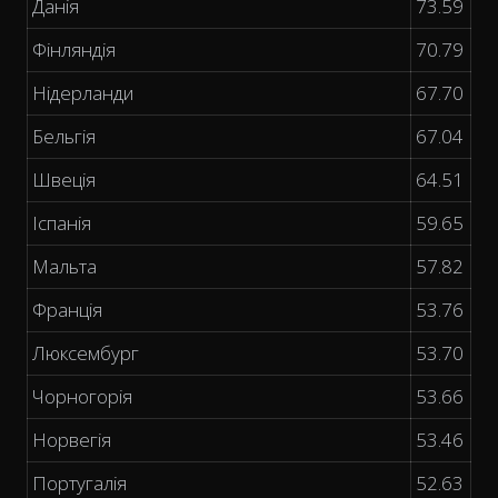
Данія
73.59
Фінляндія
70.79
Нідерланди
67.70
Бельгія
67.04
Швеція
64.51
Іспанія
59.65
Мальта
57.82
Франція
53.76
Люксембург
53.70
Чорногорія
53.66
Норвегія
53.46
Португалія
52.63