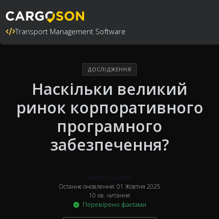
Transport Management Software
ДОСЛІДЖЕННЯ
Наскільки великий
ринок корпоративного
програмного
забезпечення?
Rasmus Leichter
Останнє оновлення: 01 Жовтня 2025
10 хв. читання
Перевірено фактами