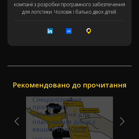
компанії з розробки програмного забезпечення
для логістики. Чоловік і батько двох дітей.
LinkedIn
Crunchbase
Cargoson
Рекомендовано до прочитання
Портал бронювання
для перевізників:
Спеціалізоване
програмне
забезпечення для
планування доків з
Previous Slide
Next Sl
вашим брендом
Tanel Vaarmann