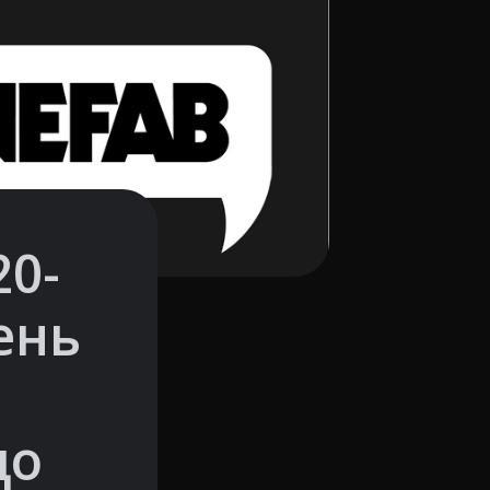
20-
ень
що