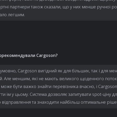
ртні партнери також сказали, що у них менше ручної роб
тало легшим.
порекомендували Cargoson?
умовно, Cargoson вигідний як для більших, так і для м
й. Але меншим, які не мають великого щоденного поток
, може бути важко знайти перевізника вчасно, і Cargoso
ти їм у цьому. Система дозволяє запитувати spot-ціну д
 відправлення та знаходити найбільш оптимальне ріше