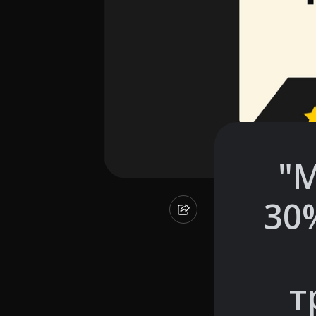
"М
30
т