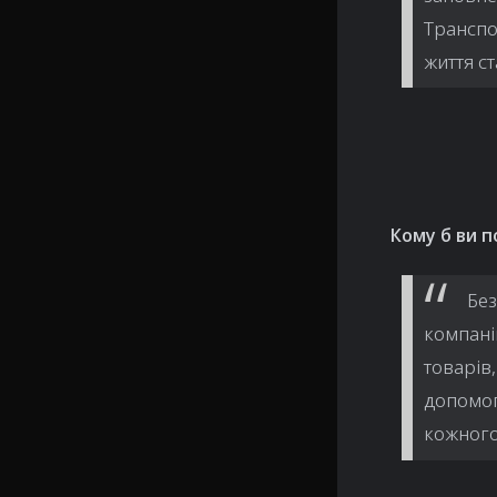
Транспо
життя с
Кому б ви 
Без
компані
товарів
допомог
кожного