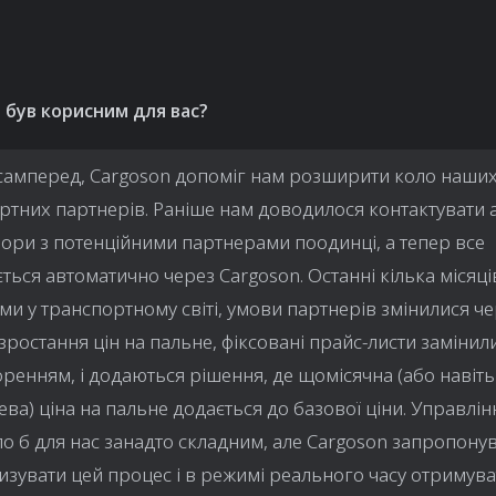
 був корисним для вас?
амперед, Cargoson допоміг нам розширити коло наши
ртних партнерів. Раніше нам доводилося контактувати 
ори з потенційними партнерами поодинці, а тепер все
ться автоматично через Cargoson. Останні кілька місяці
ми у транспортному світі, умови партнерів змінилися ч
 зростання цін на пальне, фіксовані прайс-листи замінил
оренням, і додаються рішення, де щомісячна (або навіть
ва) ціна на пальне додається до базової ціни. Управлін
ло б для нас занадто складним, але Cargoson запропону
изувати цей процес і в режимі реального часу отримува