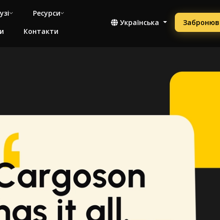
узі
Ресурси
Українська
Забронюв
и
Контакти