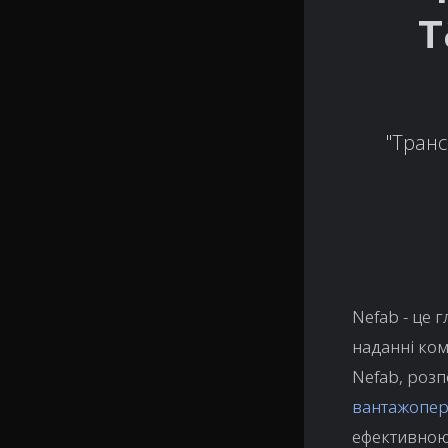
т
"Транс
Nefab - це 
наданні ко
Nefab, розп
вантажопе
ефективною