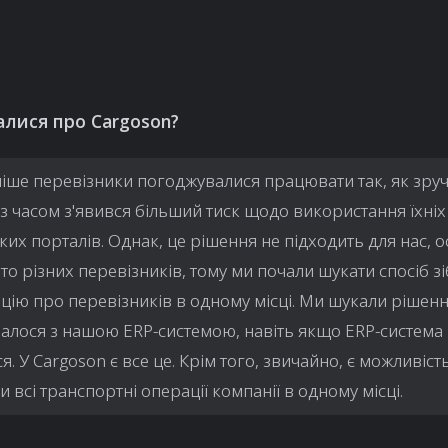
алися про Cargoson?
іше перевізники погоджувалися працювати так, як зру
е з часом з'явився більший тиск щодо використання їхніх
ких порталів. Однак, це рішення не підходить для нас, о
то різних перевізників, тому ми почали шукати спосіб з
цію про перевізників в одному місці. Ми шукали рішенн
валося з нашою ERP-системою, навіть якщо ERP-система
я. У Cargoson є все це. Крім того, звичайно, є можливіст
и всі транспортні операції компанії в одному місці.