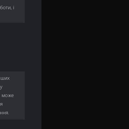
оти, і
енших
у
n може
ля
ння.