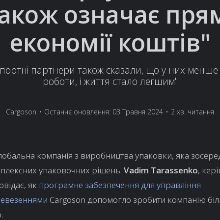
акож означає пря
економії коштів"
портні партнери також сказали, що у них менше
роботи, і життя стало легшим"
Cargoson
•
Останнє оновлення: 03 Травня 2024
•
2 хв. читання
глобальна компанія з виробництва упаковки, яка зосер
мплексних упаковочних рішень.
Vadim Tarassenko
, кер
овідає, як
програмне забезпечення для управління
ревезеннями
Cargoson допомогло зробити компанію бі
.