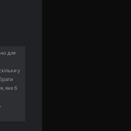
чно для
скільки у
ібрати
я, яке б
ь