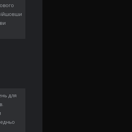
кового
увійшовши
 ви
ень для
в.
и
редньо