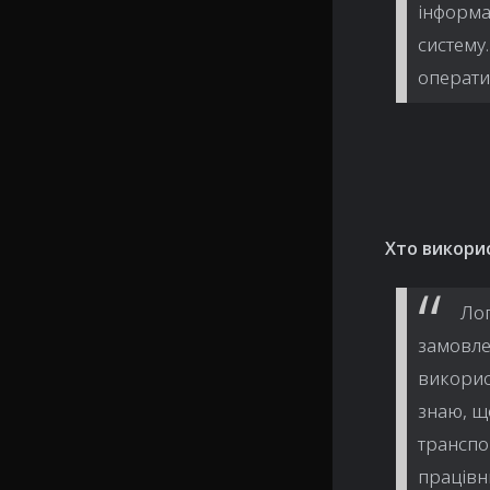
інформа
систему
операти
Хто викорис
Лог
замовле
викорис
знаю, щ
транспо
працівн