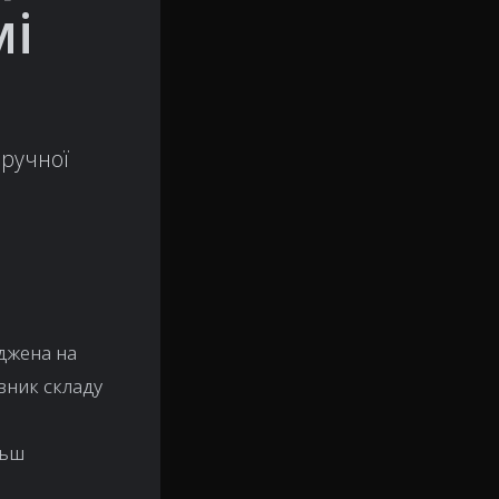
мі
 ручної
еджена на
івник складу
льш