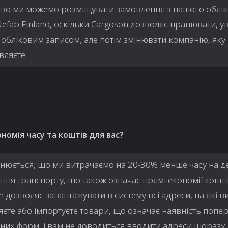
во ми можемо розміщувати замовлення з нашого облі
Nefab Finland, оскільки Cargoson дозволяє працювати, 
 обліковим записом, але потім змінювати компанію, яку
вляєте.
ономія часу та коштів для вас?
нюється, що ми витрачаємо на 20-30% менше часу на д
ння транспорту, що також означає прямі економії кошті
 дозволяє завантажувати в систему всі адреси, на які в
яєте або імпортуєте товари, що означає наявність попе
них форм, і вам не доводиться вводити адреси щоразу.