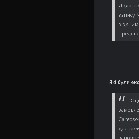
Додатко
запису 
з одним
предста
Які були ек
Оці
замовле
Cargoson
доставл
заповне