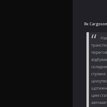
Як Cargoson
Нас
транспо
перегов
відбуває
складни
стрімке
ціноутв
щотижне
цим ста
автомат