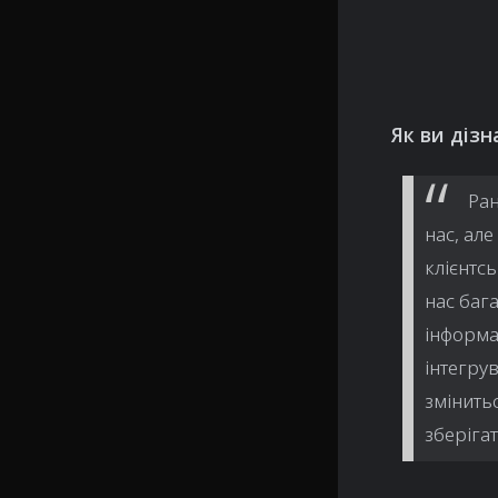
Як ви дізн
Ран
нас, ал
клієнтсь
нас бага
інформа
інтегру
змінитьс
зберігат