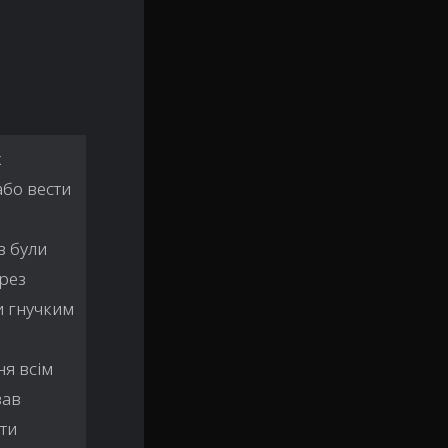
х
або вести
в були
ерез
и гнучким
ня всім
вав
ти