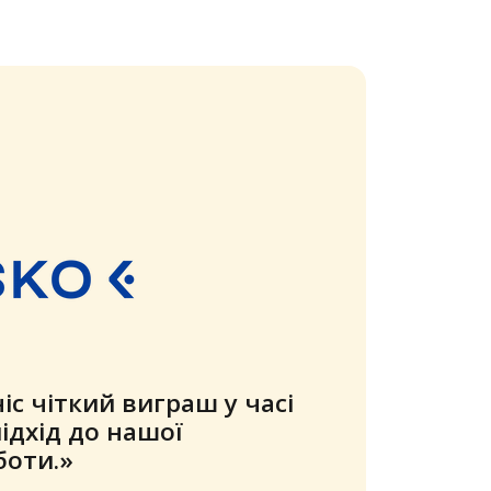
ально відповідає нашим
не можу уявити, як будь-
що відправляє велику
них посилок, не могла б
ть від цього продукту.
омпанія використовує
 двох основних