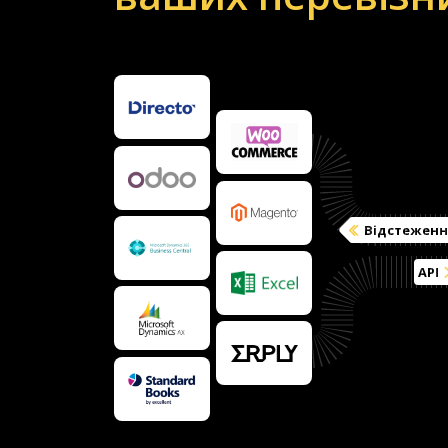
Відстеженн
API