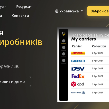
узі
Ресурси
Українська
Забронюв
и
Контакти
я
иробників
ередників.
мовити демо