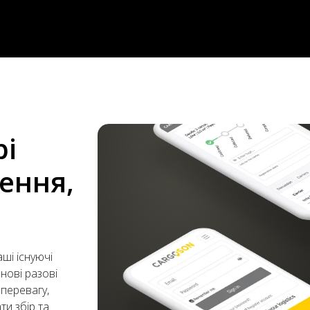
рі
ення,
ші існуючі
нові разові
 перевагу,
ти збір та