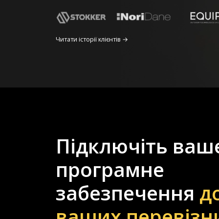
Читати історії клієнтів →
Підключіть ваш
програмне
забезпечення
д
ваших перевізн