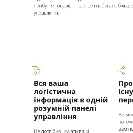
прибуття товарів — все це і набагато більше
управління.
Вся ваша
Про
логістична
існ
інформація в одній
пер
розумній панелі
управління
Ви мо
поточн
вам по
Не потрібно шукати ваші