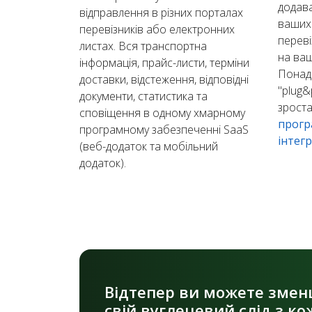
додава
відправлення в різних порталах
ваших 
перевізників або електронних
переві
листах. Вся транспортна
на ваш
інформація, прайс-листи, терміни
Понад 
доставки, відстеження, відповідні
"plug&p
документи, статистика та
зроста
сповіщення в одному хмарному
прогр
програмному забезпеченні SaaS
інтегр
(веб-додаток та мобільний
додаток).
Відтепер ви можете зме
свій вуглецевий слід з к