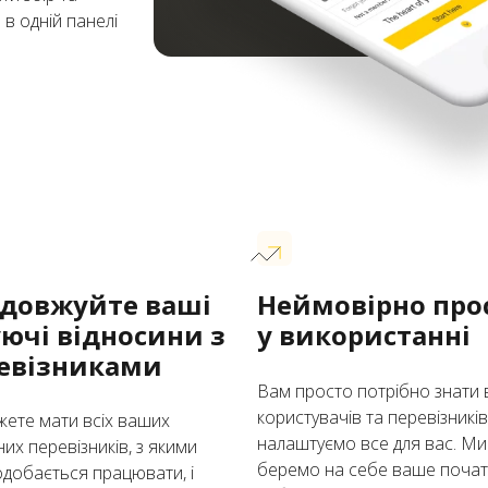
 в одній панелі
довжуйте ваші
Неймовірно про
уючі відносини з
у використанні
евізниками
Вам просто потрібно знати
користувачів та перевізників,
жете мати всіх ваших
налаштуємо все для вас. Ми
их перевізників, з якими
беремо на себе ваше поча
добається працювати, і