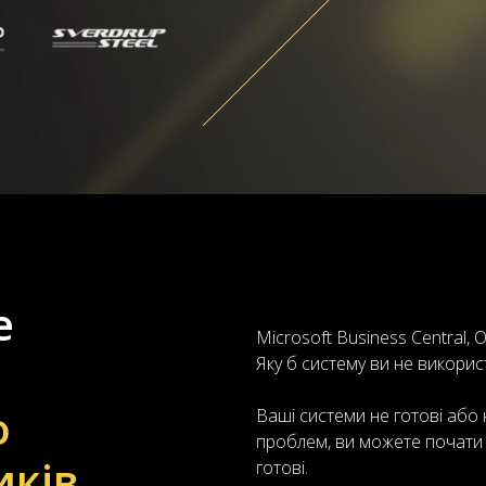
е
Microsoft Business Central
Яку б систему ви не викорис
о
Ваші системи не готові або 
проблем, ви можете почати в
иків
готові.