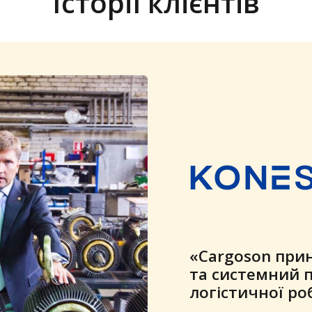
Історії клієнтів
Cargoson іде
потребам, і я 
яка компанія, 
кількість дріб
отримати корис
Навіть якщо к
лише одного з