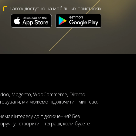
Також доступно на мобільних пристроях
, Odoo, Magento, WooCommerce, Directo…
товували, ми можемо підключити її миттєво.
немає інтересу до підключення? Без
ручну і створити інтеграції, коли будете