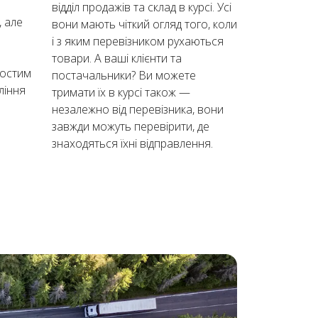
відділ продажів та склад в курсі. Усі
, але
вони мають чіткий огляд того, коли
і з яким перевізником рухаються
товари. А ваші клієнти та
ростим
постачальники? Ви можете
ління
тримати їх в курсі також —
незалежно від перевізника, вони
завжди можуть перевірити, де
знаходяться їхні відправлення.