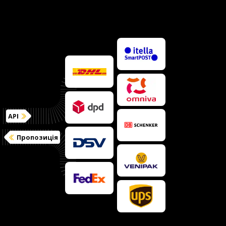
API
Пропозиція