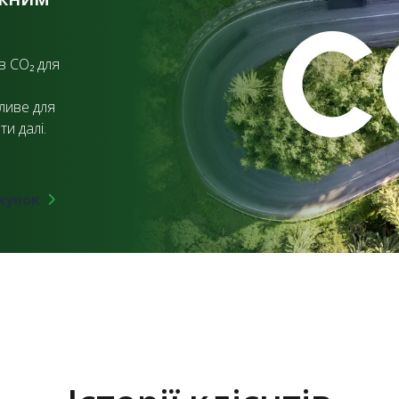
в CO₂ для
ливе для
и далі.
хунок