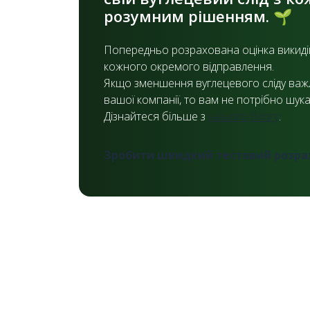
розумним рішенням. 🌱
Попередньо розрахована оцінка викиді
кожного окремого відправлення.
Якщо зменшення вуглецевого сліду важ
вашої компанії, то вам не потрібно шукат
Дізнайтеся більше з
нашого блогу
.
Зробити швидкий тестовий розра