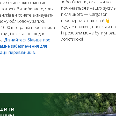
зобов'язання, оскільки все
ти більше відповідно до
починається з наших зусиль
потреб. Ви вибираєте, яких
після цього — Cargoson
зників ви хочете активувати
перевернете ваш світ! 🤘
ому обліковому записі.
Будьте вражені, наскільки п
1000 інтеграцій перевізників
і прозорим може бути управ
lay", і їх кількість щодня
логістикою!
є.
Дізнайтеся більше про
амне забезпечення для
ації перевізників
.
ншити
ожним