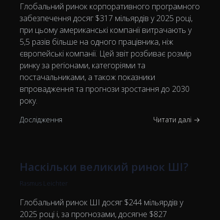
Глобальний ринок корпоративного програмного
забезпечення досяг $317 мільярдів у 2025 році,
при цьому американські компанії витрачають у
5,5 разів більше на одного працівника, ніж
європейські компанії. Цей звіт розбиває розмір
ринку за регіонами, категоріями та
постачальниками, а також показники
впровадження та прогнози зростання до 2030
року.
Дослідження
Читати далі →
Наскільки великий ринок ШІ?
Rasmus Leichter
Глобальний ринок ШІ досяг $244 мільярдів у
2025 році і, за прогнозами, досягне $827