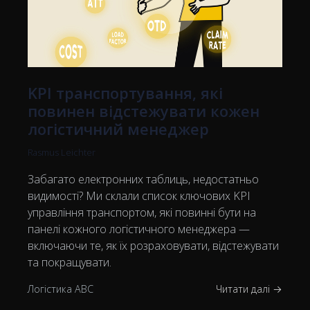
KPI транспортування, які
повинен відстежувати кожен
логістичний менеджер
Rasmus Leichter
Забагато електронних таблиць, недостатньо
видимості? Ми склали список ключових KPI
управління транспортом, які повинні бути на
панелі кожного логістичного менеджера —
включаючи те, як їх розраховувати, відстежувати
та покращувати.
Логістика ABC
Читати далі →