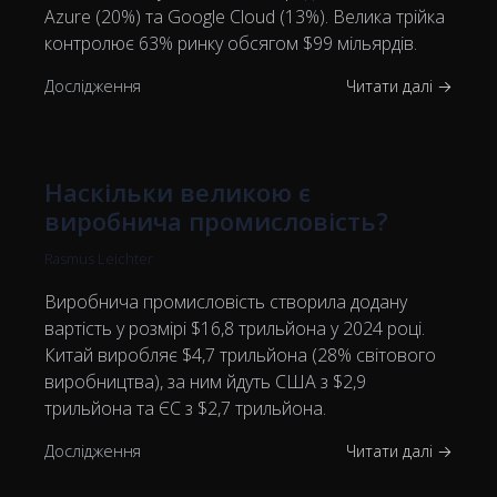
Azure (20%) та Google Cloud (13%). Велика трійка
контролює 63% ринку обсягом $99 мільярдів.
Дослідження
Читати далі →
Наскільки великою є
виробнича промисловість?
Rasmus Leichter
Виробнича промисловість створила додану
вартість у розмірі $16,8 трильйона у 2024 році.
Китай виробляє $4,7 трильйона (28% світового
виробництва), за ним йдуть США з $2,9
трильйона та ЄС з $2,7 трильйона.
Дослідження
Читати далі →