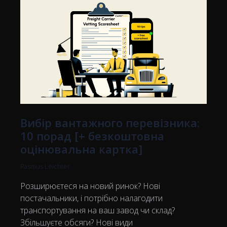
Вибір вантажного перевізника:
10 порад [+ безкоштовна
оцінювальна картка]
Rasmus Leichter
Розширюєтеся на новий ринок? Нові
постачальники, і потрібно налагодити
транспортування на ваш завод чи склад?
Збільшуєте обсяги? Нові види