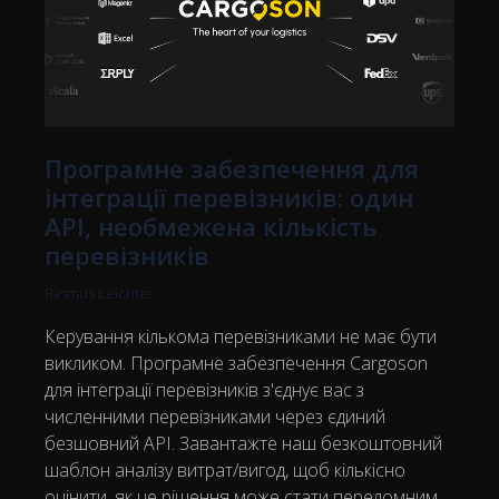
Програмне забезпечення для
інтеграції перевізників: один
API, необмежена кількість
перевізників
Rasmus Leichter
Керування кількома перевізниками не має бути
викликом. Програмне забезпечення Cargoson
для інтеграції перевізників з'єднує вас з
численними перевізниками через єдиний
безшовний API. Завантажте наш безкоштовний
шаблон аналізу витрат/вигод, щоб кількісно
оцінити, як це рішення може стати переломним