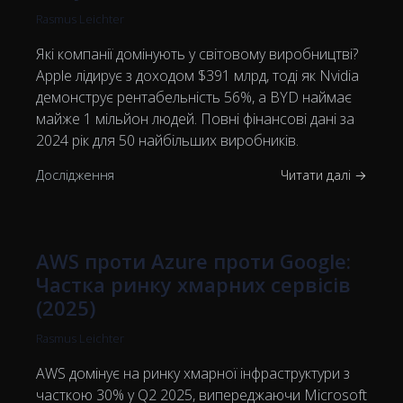
Rasmus Leichter
Які компанії домінують у світовому виробництві?
Apple лідирує з доходом $391 млрд, тоді як Nvidia
демонструє рентабельність 56%, а BYD наймає
майже 1 мільйон людей. Повні фінансові дані за
2024 рік для 50 найбільших виробників.
Дослідження
Читати далі →
AWS проти Azure проти Google:
Частка ринку хмарних сервісів
(2025)
Rasmus Leichter
AWS домінує на ринку хмарної інфраструктури з
часткою 30% у Q2 2025, випереджаючи Microsoft