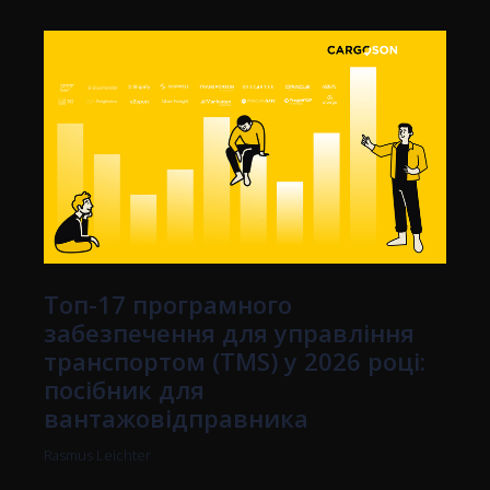
Топ-17 програмного
забезпечення для управління
транспортом (TMS) у 2026 році:
посібник для
вантажовідправника
Rasmus Leichter