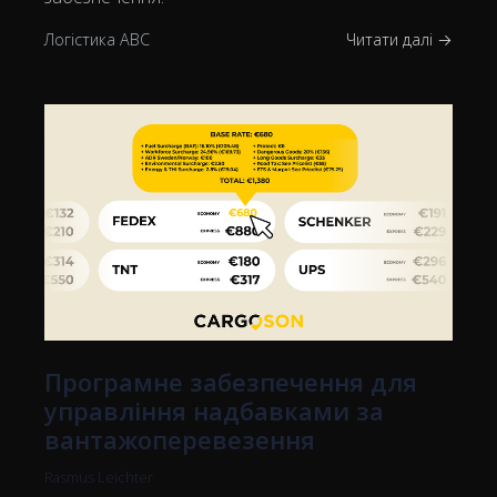
Логістика ABC
Читати далі →
Програмне забезпечення для
управління надбавками за
вантажоперевезення
Rasmus Leichter