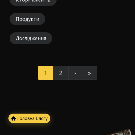
Продукти
Дослідження
1
2
›
»
Головна блогу