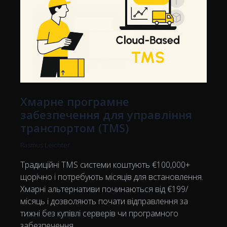
Хмарне програмне
забезпечення для управління
транспортом (TMS)
Rasmus Leichter
Традиційні TMS системи коштують €100,000+
щорічно і потребують місяців для встановлення.
Хмарні альтернативи починаються від €199/
місяць і дозволяють почати відправлення за
тижні без купівлі серверів чи програмного
забезпечення.