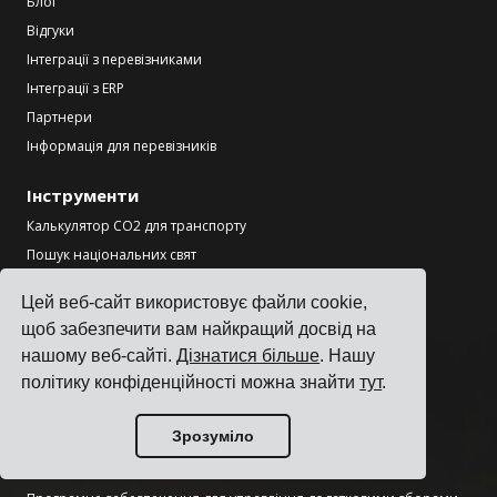
Блог
Відгуки
Інтеграції з перевізниками
Інтеграції з ERP
Партнери
Інформація для перевізників
Інструменти
Калькулятор CO2 для транспорту
Пошук національних свят
Калькулятор Incoterms
Цей веб-сайт використовує файли cookie,
Генератор етикеток для доставки
щоб забезпечити вам найкращий досвід на
Калькулятор часу транзиту вантажів
нашому веб-сайті.
Дізнатися більше
. Нашу
політику конфіденційності можна знайти
тут
.
Продукт
Система управління транспортом
Зрозуміло
Програмне забезпечення для управління тарифами на
вантажоперевезення