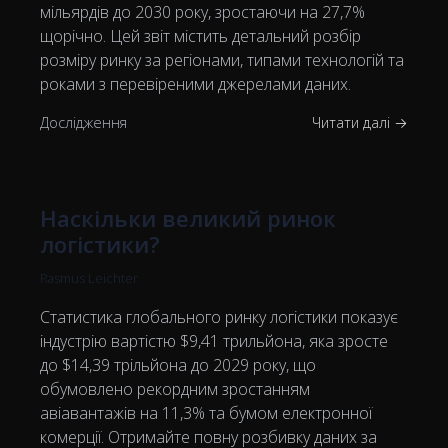
мільярдів до 2030 року, зростаючи на 27,7%
щорічно. Цей звіт містить детальний розбір
розміру ринку за регіонами, типами технологій та
роками з перевіреними джерелами даних.
Дослідження
Читати далі →
Наскільки великий ринок
логістики?
Rasmus Leichter
Статистика глобального ринку логістики показує
індустрію вартістю $9,41 трильйона, яка зросте
до $14,39 трільйона до 2029 року, що
обумовлено рекордним зростанням
авіавантажів на 11,3% та бумом електронної
комерції. Отримайте повну розбивку даних за