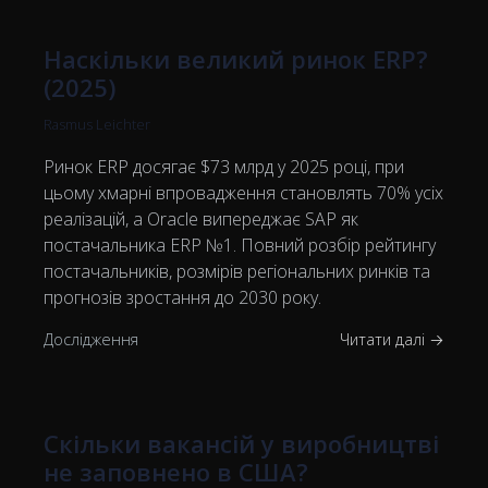
Наскільки великий ринок ERP?
(2025)
Rasmus Leichter
Ринок ERP досягає $73 млрд у 2025 році, при
цьому хмарні впровадження становлять 70% усіх
реалізацій, а Oracle випереджає SAP як
постачальника ERP №1. Повний розбір рейтингу
постачальників, розмірів регіональних ринків та
прогнозів зростання до 2030 року.
Дослідження
Читати далі →
Скільки вакансій у виробництві
не заповнено в США?