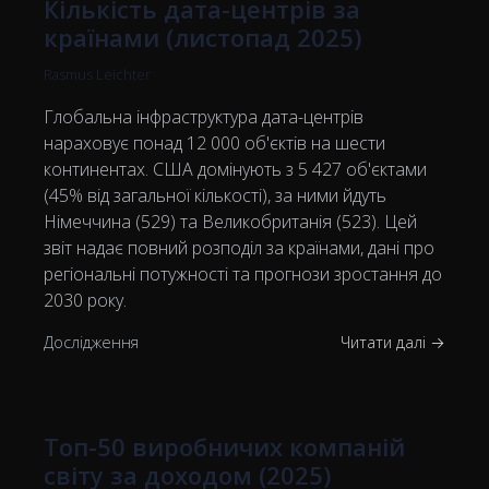
Кількість дата-центрів за
країнами (листопад 2025)
Rasmus Leichter
Глобальна інфраструктура дата-центрів
нараховує понад 12 000 об'єктів на шести
континентах. США домінують з 5 427 об'єктами
(45% від загальної кількості), за ними йдуть
Німеччина (529) та Великобританія (523). Цей
звіт надає повний розподіл за країнами, дані про
регіональні потужності та прогнози зростання до
2030 року.
Дослідження
Читати далі →
Топ-50 виробничих компаній
світу за доходом (2025)