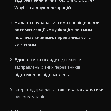
відправлення етикеток,
CMR
, DGD,
e-
Waybill
та друк декларацій.
Налаштовувана
система сповіщень для
автоматизації комунікації
з вашими
постачальниками, перевізниками
та
клієнтами.
Єдина точка огляду
відстеження
відправлень різних перевізників
відстеження відправлень
.
Історія відправлень та
звітність з логістики
вашої компанії.