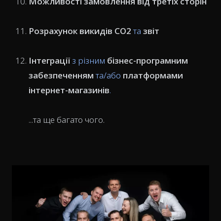
Можливості замовлення від третіх сторін
Розрахунок викидів CO2
та
звіт
Інтеграції
з різним
бізнес-програмним
забезпеченням
та/або
платформами
інтернет-магазинів
.
...та ще багато чого.