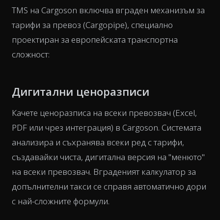
TMS на Cargoson включва вграден механизъм за
тарифи за превоз (Cargopipe), специално
проектиран за европейската транспортна
сложност:
Дигитални ценоразписи
Качете ценоразписа на всеки превозвач (Excel,
PDF или чрез интеграция) в Cargoson. Системата
анализира и съхранява всеки ред с тарифи,
създавайки чиста, дигитална версия на "менюто"
на всеки превозвач. Вграденият калкулатор за
допълнителни такси се справя автоматично дори
с най-сложните формули.