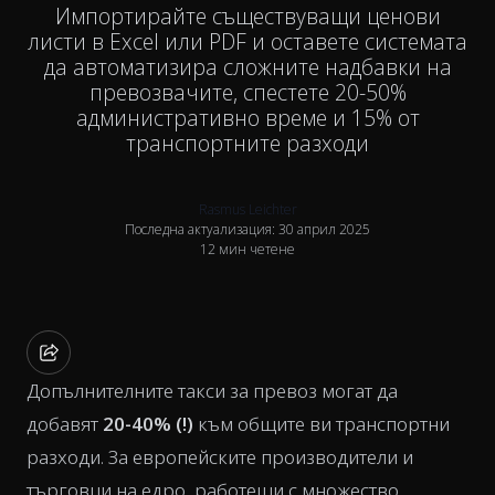
Импортирайте съществуващи ценови
листи в Excel или PDF и оставете системата
да автоматизира сложните надбавки на
превозвачите, спестете 20-50%
административно време и 15% от
транспортните разходи
Rasmus Leichter
Последна актуализация: 30 април 2025
12 мин четене
Допълнителните такси за превоз могат да
добавят
20-40% (!)
към общите ви транспортни
разходи. За европейските производители и
търговци на едро, работещи с множество