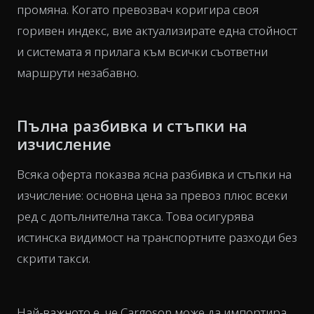
промяна. Когато превозвач коригира своя
горивен индекс, вие актуализирате една стойност
и системата я прилага към всички съответни
маршрути незабавно.
Пълна разбивка и стъпки на
изчисление
Всяка оферта показва ясна разбивка и стъпки на
изчисление: основна цена за превоз плюс всеки
ред с допълнителна такса. Това осигурява
истинска видимост на транспортните разходи без
скрити такси.
Най-важното е, че Cargoson може да импортира