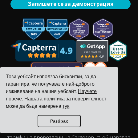
Запишете се за демонстрация
Този уебсайт използва бисквитки, за да
гарантира, че получавате най-доброто
изживяване на нашия уебсайт.
Научете
повече
. Нашата политика за поверителност
може да бъде намерена
тук
.
Отзиви на клиенти
Разбрах
Компаниите, използващи управлението на
тарифи на превозвачи на Cargoson, съобщават за