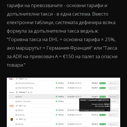
тарифи на превозвачите - основни тарифи и
допълнителни такси - в една система. Вместо
електронни таблици, системата дефинира всяка
формула за допълнителна такса веднъж:
"Горивна такса на DHL = основна тарифа × 25%,
ако маршрутът = Германия-Франция" или "Такса
за ADR на превозвач А = €150 на палет за опасни
товари."