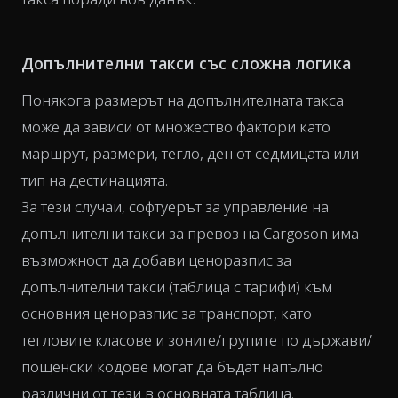
Допълнителни такси със сложна логика
Понякога размерът на допълнителната такса
може да зависи от множество фактори като
маршрут, размери, тегло, ден от седмицата или
тип на дестинацията.
За тези случаи, софтуерът за управление на
допълнителни такси за превоз на Cargoson има
възможност да добави ценоразпис за
допълнителни такси (таблица с тарифи) към
основния ценоразпис за транспорт, като
тегловите класове и зоните/групите по държави/
пощенски кодове могат да бъдат напълно
различни от тези в основната таблица.