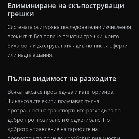
Елиминиране на скъпоструващи
грешки
Системата осигурява последователни изчисления
всеки път. Без повече печатни грешки, които
биха могли да струват хилядив по-ниски оферти
или надплащания.
Пълна видимост на разходите
Всяка такса се проследява и категоризира.
Финансовите екипи получават пълна
прозрачност на транспортните разходи за по-
добро прогнозиране и бюджетиране. По-
доброто управление на тарифите на
превозвачите води до незабавна видимост и