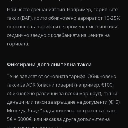
Най-често срещаният тип. Например, горивните
такси (BAF), които обикновено варират от 10-25%
от основната тарифа и се променят месечно или
седмично заедно с колебанията на цените на
горивата.
Фиксирани допълнителна такси
Те не зависят от основната тарифа. Обикновено
такси за ADR (опасни товари) (например, €100,
обикновено различни за всеки маршрут), пътни
данъци или такси за връщане на документи (€15).
Може да бъде "задължителна застраховка" като
5€ = 5000€, или някаква друга допълнителна
такса поради нов данък.