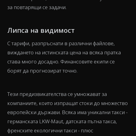
за повтарящи се задачи.
Липса на видимост
С тарифи, разпръснати в различни файлове,
виждането на истинската цена на всяка пратка
става
много
досадно. Финансовите екипи се
борят да прогнозират точно.
Тези предизвикателства се умножават за
компаниите, които изпращат стоки до множество
европейски държави. Всяка има уникални такси -
германската LKW-Maut, датската пътна такса,
френските екологични такси - плюс