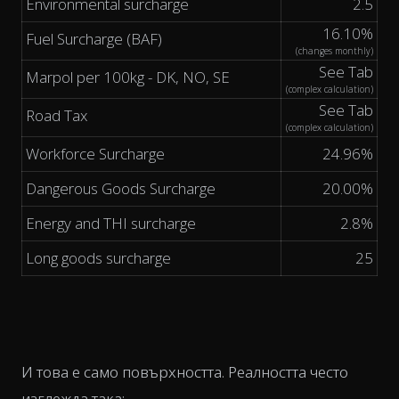
Environmental surcharge
2.5
16.10%
Fuel Surcharge (BAF)
(changes monthly)
See Tab
Marpol per 100kg - DK, NO, SE
(complex calculation)
See Tab
Road Tax
(complex calculation)
Workforce Surcharge
24.96%
Dangerous Goods Surcharge
20.00%
Energy and THI surcharge
2.8%
Long goods surcharge
25
И това е само повърхността. Реалността често
изглежда така: