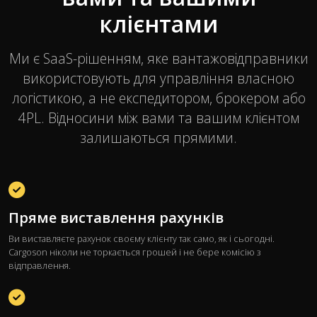
клієнтами
Ми є SaaS-рішенням, яке вантажовідправники
використовують для управління власною
логістикою, а не експедитором, брокером або
4PL. Відносини між вами та вашим клієнтом
залишаються прямими.
Пряме виставлення рахунків
Ви виставляєте рахунок своєму клієнту так само, як і сьогодні.
Cargoson ніколи не торкається грошей і не бере комісію з
відправлення.