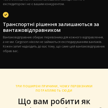
експедитором і не є вашим конкурентом.
Транспортні рішення залишаються за
вантажовідправником
Вантажовідправник обирає перевізника для кожного відправлення,
а не ми. Cargoson ніколи не займається експедируванням вантажів.
Кожен запит надходить до вас тому, що саме цей вантажовідправник
обрав вас.
ТРИ ПОШИРЕНІ ПРИЧИНИ, ЧОМУ ПЕРЕВІЗНИКИ
ПОТРАПЛЯЮТЬ СЮДИ
Що вам робити як