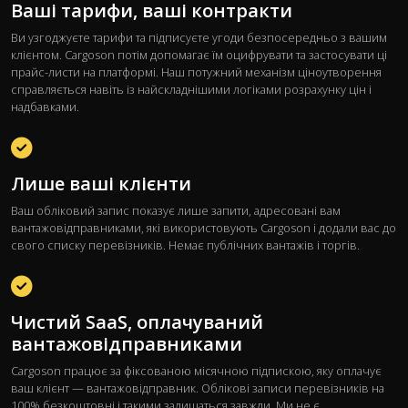
Ваші тарифи, ваші контракти
Ви узгоджуєте тарифи та підписуєте угоди безпосередньо з вашим
клієнтом. Cargoson потім допомагає їм оцифрувати та застосувати ці
прайс-листи на платформі. Наш потужний механізм ціноутворення
справляється навіть із найскладнішими логіками розрахунку цін і
надбавками.
Лише ваші клієнти
Ваш обліковий запис показує лише запити, адресовані вам
вантажовідправниками, які використовують Cargoson і додали вас до
свого списку перевізників. Немає публічних вантажів і торгів.
Чистий SaaS, оплачуваний
вантажовідправниками
Cargoson працює за фіксованою місячною підпискою, яку оплачує
ваш клієнт — вантажовідправник. Облікові записи перевізників на
100% безкоштовні і такими залишаться завжди. Ми не є