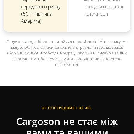
середнього ринку
продати вантажні
(ЄС + Північна
потужності
Америка)
Cargoson завжди безкоштовний для перевізників. Ми не стягуємо
плату за облікові записи, за кожне відправлення або мережеві
збори, включаючи роботу з інтеграції, яку ми виконуємо з вашим
програмним забезпеченням для замовлень або системою
відстеження.
НЕ ПОСЕРЕДНИК І НЕ 4PL
Cargoson не стає між
вами та вашими