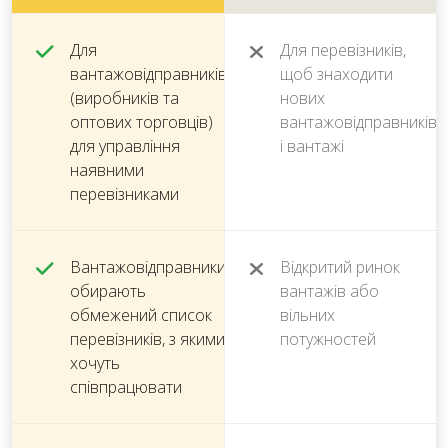
Для
Для перевізників,
вантажовідправників
щоб знаходити
(виробників та
нових
оптових торговців)
вантажовідправників
для управління
і вантажі
наявними
перевізниками
Вантажовідправники
Відкритий ринок
обирають
вантажів або
обмежений список
вільних
перевізників, з якими
потужностей
хочуть
співпрацювати