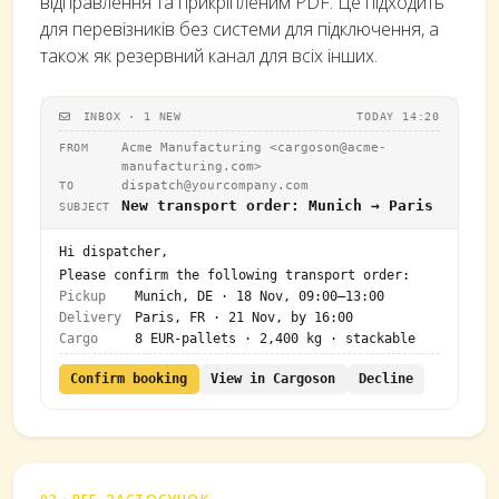
відправлення та прикріпленим PDF. Це підходить
для перевізників без системи для підключення, а
також як резервний канал для всіх інших.
INBOX · 1 NEW
TODAY 14:20
Acme Manufacturing <
cargoson@acme-
FROM
manufacturing.com
>
dispatch@yourcompany.com
TO
New transport order: Munich → Paris
SUBJECT
Hi dispatcher,
Please confirm the following transport order:
Pickup
Munich, DE · 18 Nov, 09:00–13:00
Delivery
Paris, FR · 21 Nov, by 16:00
Cargo
8 EUR-pallets · 2,400 kg · stackable
Confirm booking
View in Cargoson
Decline