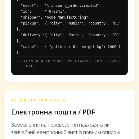
  "event":   "transport_order.created",

  "id":      "TO-2841",

  "shipper": "Acme Manufacturing",

  "pickup":  { "city": "Munich", "country": "DE" 
},

  "delivery":{ "city": "Paris",  "country": "FR" 
},

  "cargo":   { "pallets": 8, "weight_kg": 2400 }

}
↳ DELIVERED TO YOUR.TMS.EXAMPLE.COM · 52MS
· SIGNED
02 · ЕЛЕКТРОННА ПОШТА
Електронна пошта / PDF
Замовлення на перевезення надходять як
звичайний електронний лист із повним описом