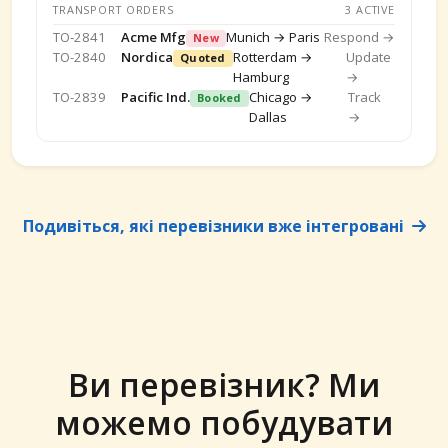
TRANSPORT ORDERS
3 ACTIVE
TO-2841
Acme Mfg
Munich → Paris
Respond →
New
TO-2840
Nordica
Rotterdam →
Update
Quoted
Hamburg
→
TO-2839
Pacific Ind.
Chicago →
Track
Booked
Dallas
→
Подивіться, які перевізники вже інтегровані
Ви перевізник? Ми
можемо побудувати