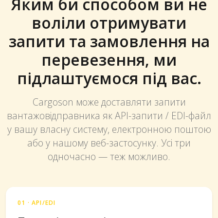
Яким би способом ви не
воліли отримувати
запити та замовлення на
перевезення, ми
підлаштуємося під вас.
Cargoson може доставляти запити
вантажовідправника як API-запити / EDI-файл
у вашу власну систему, електронною поштою
або у нашому веб-застосунку. Усі три
одночасно — теж можливо.
01 · API/EDI