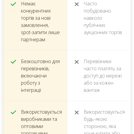
Немає
Часто
конкурентних
побудовано
торгів за нові
навколо
замовлення,
публічних
spot-запити лише
аукціонних торгів
партнерам
Безкоштовно для
Перевізники
перевізників,
часто платять за
включаючи
доступ до мережі
роботу з
або за кожен
інтеграції
вантаж
Використовується
Використовується
виробниками та
будь-якою
оптовими
стороною, яка
торговцями
хоче купити або