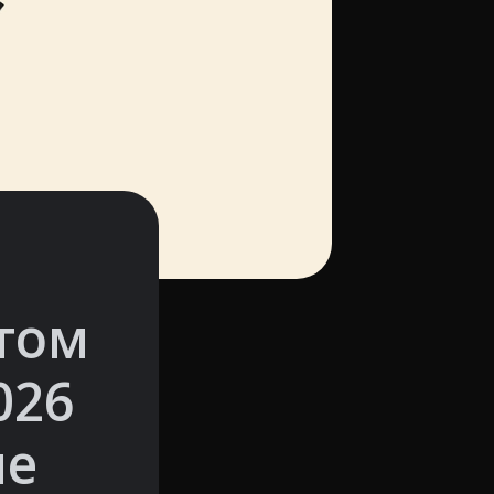
том
026
не