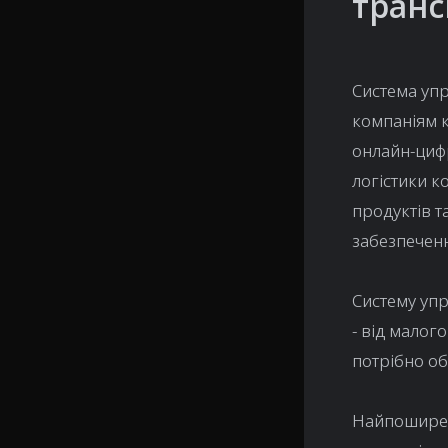
транс
Система упр
компаніям к
онлайн-циф
логістики к
продуктів т
забезпеченн
Систему упр
- від малог
потрібно об
Найпоширен