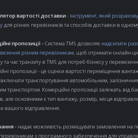
лятор вартості доставки
-
інструмент, який розраховує
у
для різних перевізників та способів доставки в одному
ійні пропозиції -
Система TMS
дозволяє
надсилати раз
везення різним перевізникам
, щоб отримати онлайн-ці
у та час транзиту в TMS для потреб бізнесу у перевезенн
йні пропозиції - це оцінки вартості переміщення вантажі
 включати транспортування автомобільним, залізнични
м транспортом. Комерційні пропозиції залежать від ба
в, але основними є тип вантажу, розмір, місця відправл
и вашого відправлення.
ання -
надає можливість розміщувати замовлення на 
перевізникам з програмного забезпечення для управлі