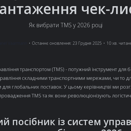
антаження чек-ли
Як вибрати TMS у 2026 році
anel Vaarmann
•
Останнє оновлення: 23 Грудня 2025
•
10 хв. читан
авління транспортом (TMS) - потужний інструмент для бі
правління складними транспортними мережами, чи то дл
и для глобальних поставок. У цьому керівництві ми роз
ровадження TMS та як вони революціонізують логістичн
й посібник із систем упра