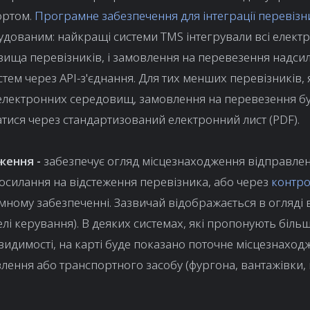
ортом.
Програмне забезпечення для інтеграції перевізн
удованим: найкращі системи TMS інтегрували всі електр
ища перевізників, і замовлення на перевезення надси
истем через API-з'єднання. Для тих менших перевізників, 
електронних середовищ, замовлення на перевезення б
тися через стандартизований електронний лист (PDF).
ження -
забезпечує огляд місцезнаходження відправлен
осилання на відстеження перевізника, або через
контро
ному забезпеченні. Зазвичай відображається в огляді
елі керування). В деяких системах, які пропонують біль
видимості, на карті буде показано поточне місцезнахо
лення або транспортного засобу (фургона, вантажівки,