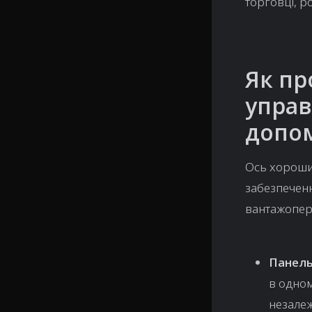
торговці, р
Як пр
управ
допом
Ось хороши
забезпеченн
вантажопер
Панель
в одном
незалеж