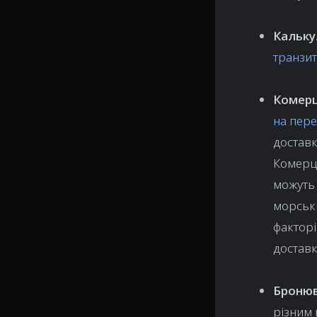
Кальку
транзит
Комерц
на пере
доставк
Комерці
можуть
морськи
факторі
доставк
Бронюв
різним 