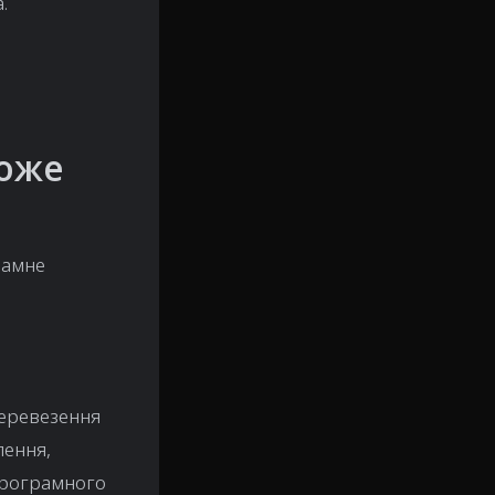
.
може
рамне
перевезення
лення,
 програмного