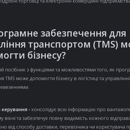
оздрібні торговці та електронні комерційні підприємства
ограмне забезпечення для
ління транспортом (TMS) 
огти бізнесу?
й посібник з функціями та можливостями того, як прог
я TMS може допомогти бізнесу в логістиці та управлінні
евезеннями.
 керування -
консолідує всю інформацію про вантажо
у вікні та забезпечує повну видимість кожного відправ
но від способу доставки, перевізника чи користувача