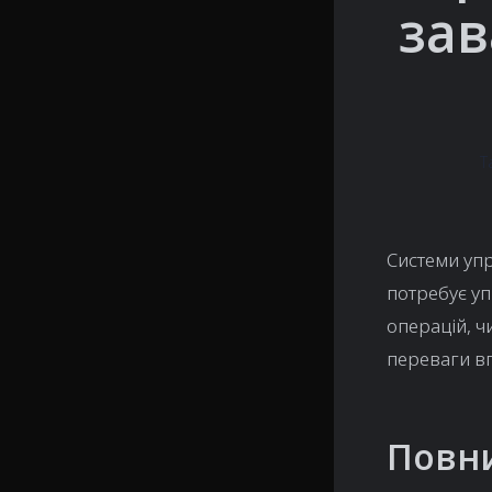
зав
T
Системи упр
потребує у
операцій, ч
переваги вп
Повни