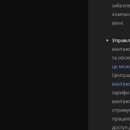
забезпе
компані
вікні.
Управл
вантажо
та обся
це можн
Центра
вантаж
тарифи 
вантажо
отримув
працюєт
доступ 