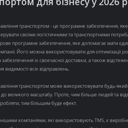
портом для бізнесу у 2026 р
авління транспортом - це програмне забезпечення, як
ерувати своїми логістичними та транспортними потреб
рове програмне забезпечення, яке допомагає мати єди
омпанії. Його можна використовувати для оптимізації р
а забезпечення їх своєчасної доставки, а також відстеже
я видимості всіх відправлень.
авління транспортом може використовувати будь-який 
о до великого масштабу. Проте, чим більше людей та ві
робляти, тим більшим буде ефект.
ішими компаніями, які використовують TMS, є виробни