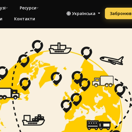
узі
Ресурси
Українська
Забронюв
и
Контакти