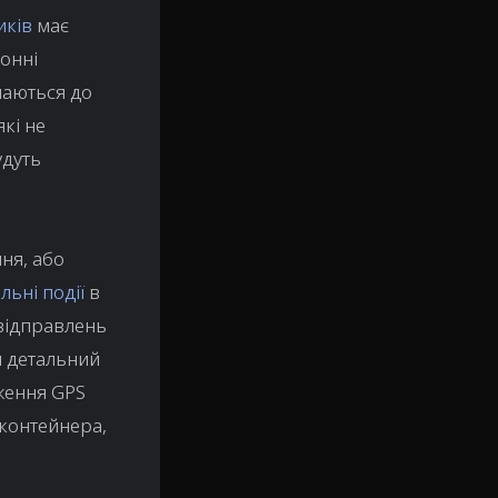
иків
має
онні
лаються до
які не
удуть
ня, або
льні події
в
 відправлень
ш детальний
дження GPS
 контейнера,