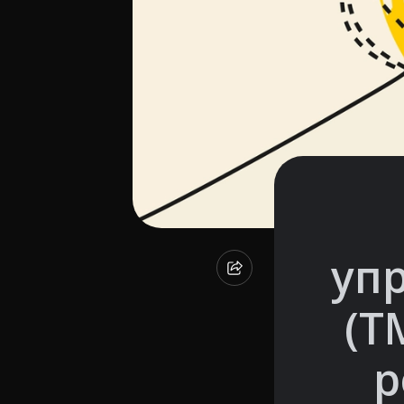
уп
(T
р