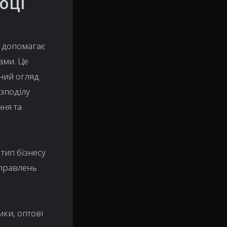
оці
е допомагає
ами. Це
ний огляд
озподілу
ння та
тип бізнесу
дправлень
ки, оптові