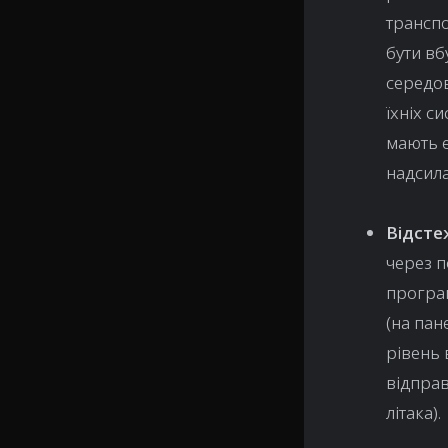
трансп
бути вб
середов
їхніх с
мають 
надсила
Відсте
через п
програм
(на пан
рівень 
відправ
літака).