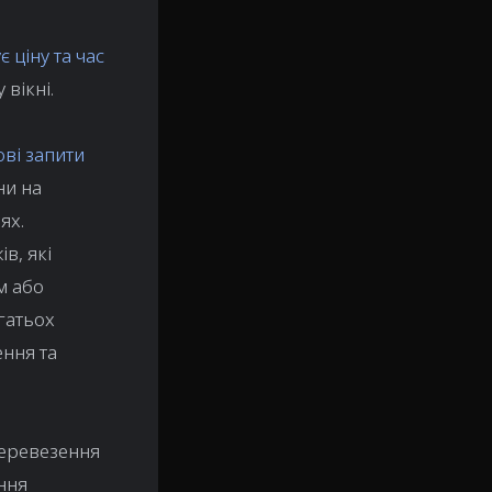
 ціну та час
 вікні.
ові запити
ни на
ях.
в, які
м або
гатьох
ення та
перевезення
ння