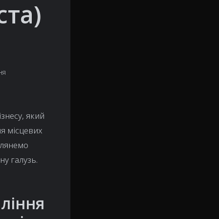
ста)
ня
знесу, який
я місцевих
глянемо
у галузь.
вління