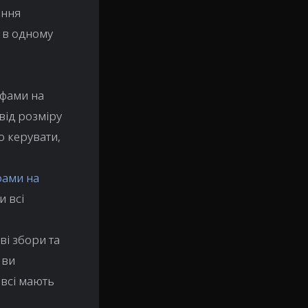
ання
я в одному
ифами на
від розміру
о керувати,
фами на
и всі
ві збори та
 ви
, всі мають