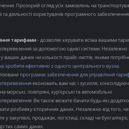
чення. Прозорий огляд усіх замовлень на транспортув
ї та діяльності користувачів програмного забезпеченн
іння тарифами
- дозволяє керувати всіма вашими тар
перевезення за допомогою однієї системи. Незалежно 
гу ваших даних чи кількості прайс-листів, якими потрібн
а зробити ефективно з одного центрального вузла
.
лізоване
програмне забезпечення для управління тари
оперевезення
економить вам час і зусилля, консолідуюч
на морські, повітряні, кур'єрські та автомобільні
перевезення. Ви також можете бачити будь-які додатко
ати розбивку історичних даних. Незалежно від того, чи
е у закупівлі, продажах, логістиці, складі чи бухгалтерії
до тих самих даних.