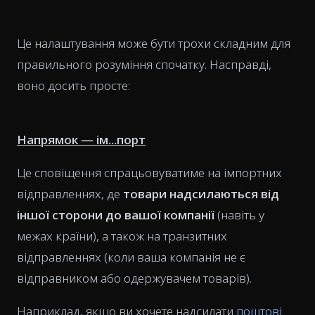
Це налаштування може бути трохи складним для
правильного розуміння спочатку. Насправді,
воно досить просте:
Напрямок — ім...порт
Це сповіщення спрацьовуватиме на імпортних
відправленнях, де
товари надсилаються від
іншої сторони до вашої компанії
(навіть у
межах країни), а також на транзитних
відправленнях (коли ваша компанія не є
відправником або одержувачем товарів).
Наприклад, якщо ви хочете надсилати
поштові