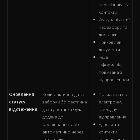
перевізника та
контакти
Очікувані дати/
час забору та
доставки
Прикріплені
документи
Інша
інформація,
пов'язана з
відправленням
Оновлення
Коли фактична дата
Посилання на
статусу
забору або фактична
електронну
відстеження
дата доставки була
накладну
додана до
відправлення
бронювання, або
Адреси та
автоматично через
контакти
інтеграцію з
відправлення