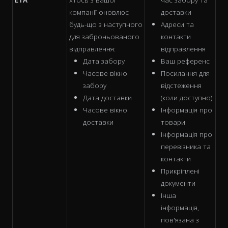
компанії оновлює
доставки
будь-що з наступного
Адреси та
для заброньованого
контакти
відправлення:
відправлення
Дата забору
Ваш референс
Часове вікно
Посилання для
забору
відстеження
Дата доставки
(коли доступно)
Часове вікно
Інформація про
доставки
товари
Інформація про
перевізника та
контакти
Прикріплені
документи
Інша
інформація,
пов'язана з