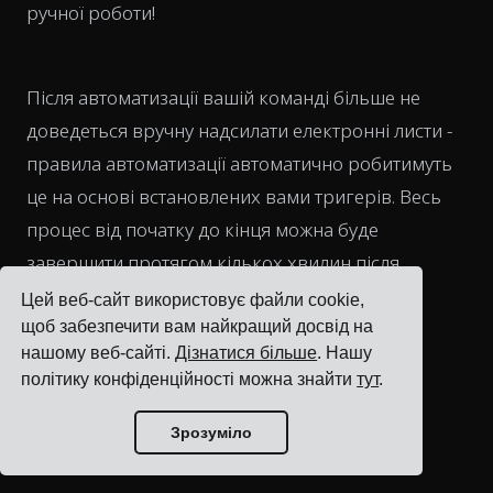
ручної роботи!
Після автоматизації вашій команді більше не
доведеться вручну надсилати електронні листи -
правила автоматизації автоматично робитимуть
це на основі встановлених вами тригерів. Весь
процес від початку до кінця можна буде
завершити протягом кількох хвилин після
належного налаштування та конфігурації.
Цей веб-сайт використовує файли cookie,
щоб забезпечити вам найкращий досвід на
нашому веб-сайті.
Дізнатися більше
. Нашу
політику конфіденційності можна знайти
тут
.
Хочете дізнатися більше про автоматизацію
Зрозуміло
сповіщень про відправлення?