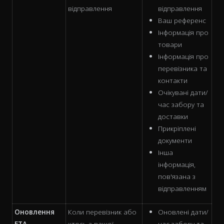
відправлення
відправлення
Ваш референс
Інформація про
товари
Інформація про
перевізника та
контакти
Очікувані дати/
час забору та
доставки
Прикріплені
документи
Інша
інформація,
пов'язана з
відправленням
Оновлення
Коли перевізник або
Оновлені дати/
ETA
хтось з вашої
час забору та