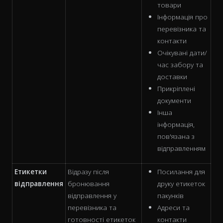
товари
Інформація про
перевізника та
контакти
Очікувані дати/
час забору та
доставки
Прикріплені
документи
Інша
інформація,
пов'язана з
відправленням
Етикетки
Відразу після
Посилання для
відправлення
бронювання
друку етикеток
відправлення у
пакунків
перевізника та
Адреси та
готовності етикеток
контакти