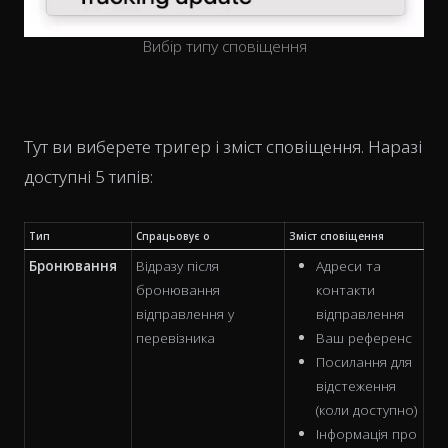
Вибір типу сповіщення
Тут ви виберете тригер і зміст сповіщення. Наразі
доступні 5 типів:
Тип
Спрацьовує о
Зміст сповіщення
Бронювання
Відразу після
Адреси та
бронювання
контакти
відправлення у
відправлення
перевізника
Ваш референс
Посилання для
відстеження
(коли доступно)
Інформація про