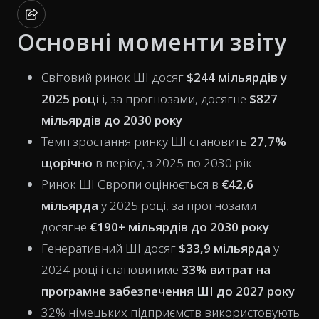
Основні моменти звіту
Світовий ринок ШІ досяг
$244 мільярдів у
2025 році
і, за прогнозами, досягне
$827
мільярдів до 2030 року
Темп зростання ринку ШІ становить
27,7%
щорічно
в період з 2025 по 2030 рік
Ринок ШІ Європи оцінюється в
€42,6
мільярда
у 2025 році, за прогнозами
досягне
€190+ мільярдів до 2030 року
Генеративний ШІ досяг
$33,9 мільярда
у
2024 році і становитиме
33% витрат на
програмне забезпечення ШІ до 2027 року
32% німецьких підприємств використовують