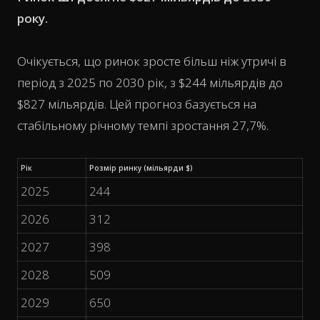
року.
Очікується, що ринок зросте більш ніж утричі в
період з 2025 по 2030 рік, з $244 мільярдів до
$827 мільярдів. Цей прогноз базується на
стабільному річному темпі зростання 27,7%.
Рік
Розмір ринку (мільярди $)
2025
244
2026
312
2027
398
2028
509
2029
650