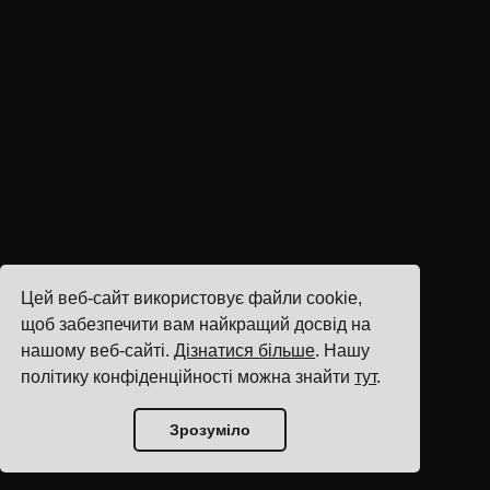
Цей веб-сайт використовує файли cookie,
щоб забезпечити вам найкращий досвід на
нашому веб-сайті.
Дізнатися більше
. Нашу
політику конфіденційності можна знайти
тут
.
Зрозуміло