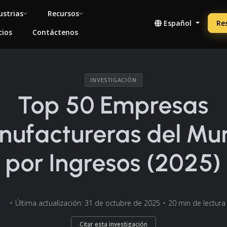
ustrias
Recursos
Español
Re
cios
Contáctenos
INVESTIGACIÓN
Top 50 Empresas
nufactureras del Mu
por Ingresos (2025)
er
•
Última actualización: 31 de octubre de 2025
•
20 min de lectura
Citar esta investigación