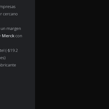
 empresas
ar cercano
 un margen
y
Merck
con
el (-$19.2
nes)
abricante