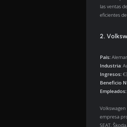
las ventas d
eficientes d
2. Volks
País:
Aleman
Industria
: 
Ingresos:
€3
Beneficio N
Empleados:
Volkswagen 
empresa pro
SEAT, Škoda