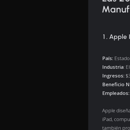
Manuf
1. Apple 
País:
Estado
Industria
: E
Ingresos:
$3
Beneficio N
Empleados:
Apple diseña
iPad, compu
también prod