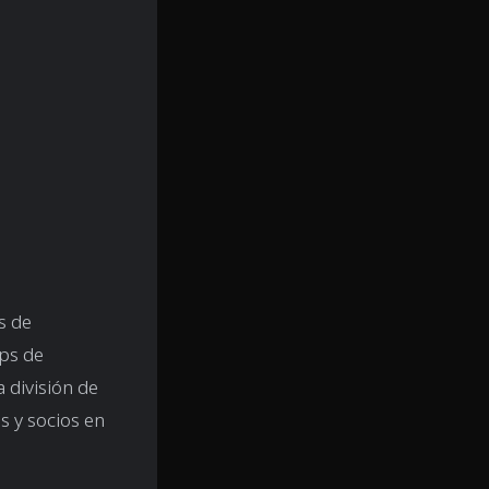
s de
ips de
a división de
 y socios en