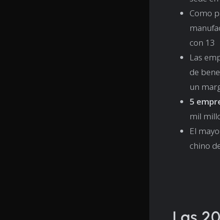
Como pa
manufac
con 13
Las emp
de bene
un marg
5 empr
mil mill
El mayo
chino d
Las 20