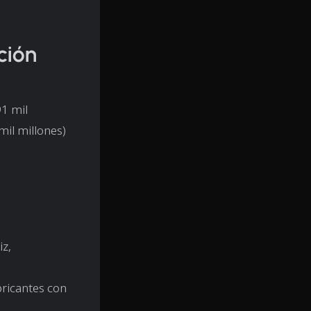
ción
1 mil
il millones)
iz,
bricantes con