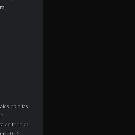
ra.
les bajo las
de
ta en todo el
 en 2024.