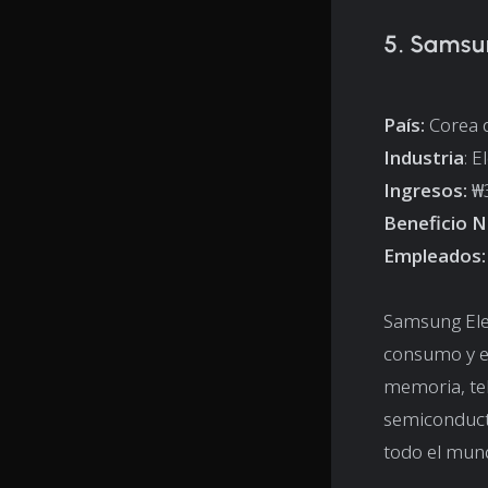
5. Samsu
País:
Corea d
Industria
: E
Ingresos:
₩3
Beneficio N
Empleados:
Samsung Ele
consumo y el
memoria, telé
semiconduct
todo el mun