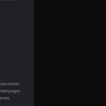
mportantes.
videojuegos
iones.