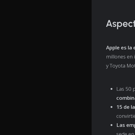
Aspect
Apple es l
millones en 
y Toyota Mot
Las 50 
combina
15 de l
convirt
Las em
sede en