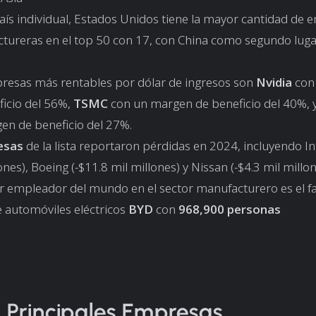
ís individual, Estados Unidos tiene la mayor cantidad de
tureras en el top 50 con 17, con China como segundo lug
resas más rentables por dólar de ingresos son
Nvidia
con
ficio del 56%,
TSMC
con un margen de beneficio del 40%, 
en de beneficio del 27%.
esas
de la lista reportaron pérdidas en 2024, incluyendo Int
ones), Boeing (-$11.8 mil millones) y Nissan (-$4.3 mil millo
r empleador del mundo en el sector manufacturero es el f
e automóviles eléctricos
BYD
con
968,900 personas
 Principales Empresas