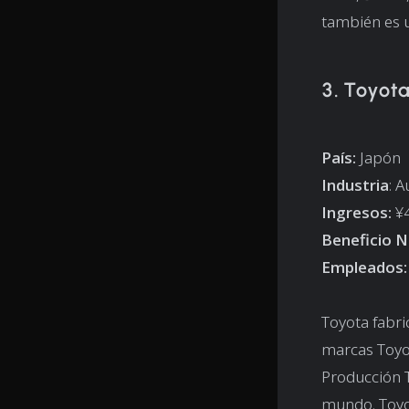
también es 
3. Toyot
País:
Japón
Industria
: 
Ingresos:
¥4
Beneficio N
Empleados:
Toyota fabri
marcas Toyot
Producción T
mundo. Toyot