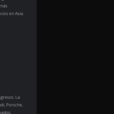
 más
cios en Asia.
gresos. La
di, Porsche,
eados,