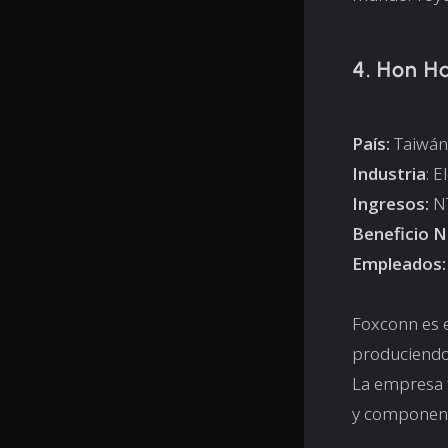
4. Hon Ha
País:
Taiwán
Industria
: E
Ingresos:
NT
Beneficio N
Empleados:
Foxconn es e
produciendo 
La empresa f
y componente