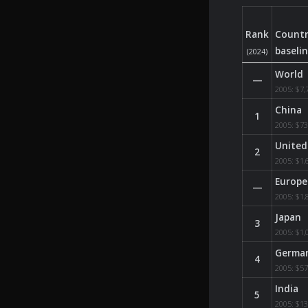
Rank
Countr
baseli
(2024)
Manufacturing i
World
—
2005:
$7,
China
1
2005:
$7
United
2
2005:
$1,
Europe
—
2005:
$1,
Japan
3
2005:
$1,
Germa
4
2005:
$5
India
5
2005:
$1