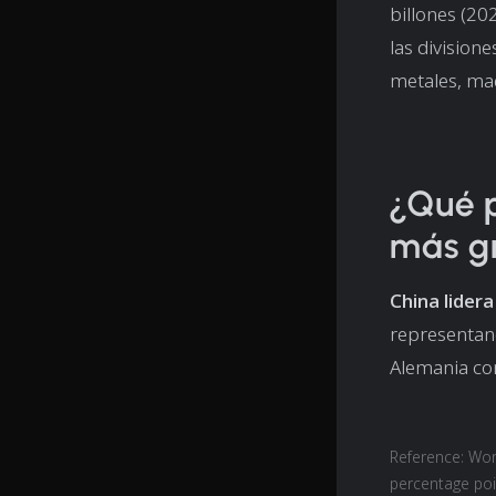
billones (202
las divisione
metales, maq
¿Qué p
más g
China lider
representan
Alemania co
Reference: Wor
percentage poi