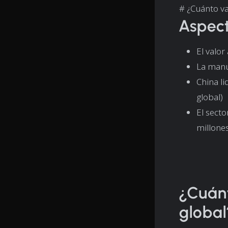
# ¿Cuánto va
Aspect
El valo
La manu
China l
global)
El sect
millone
¿Cuánt
global