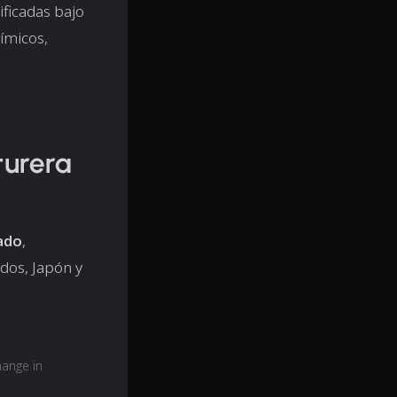
ificadas bajo
uímicos,
turera
gado
,
dos, Japón y
hange in