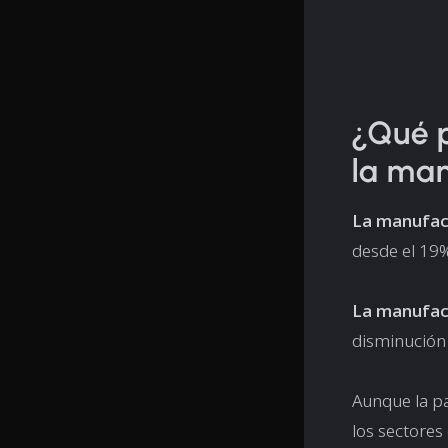
¿Qué p
la ma
La manufact
desde el 19
La manufact
disminución
Aunque la pa
los sectores