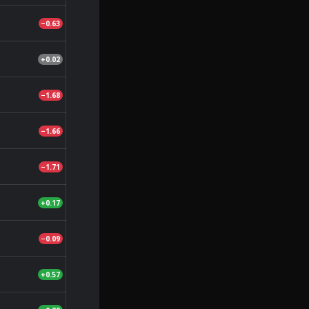
−0.63
+0.02
−1.68
−1.66
−1.71
+0.17
−0.09
+0.57