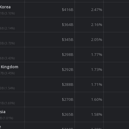
Korea
$416B
2.47%
41B
(3.10%)
$364B
2.16%
66B
(2.14%)
$345B
2.05%
90B
(3.73%)
$298B
1.77%
66B
(3.43%)
 Kingdom
$292B
1.73%
67B
(3.45%)
$288B
1.71%
20B
(1.54%)
$270B
1.60%
31B
(1.69%)
sia
$265B
1.58%
8B
(1.01%)
e