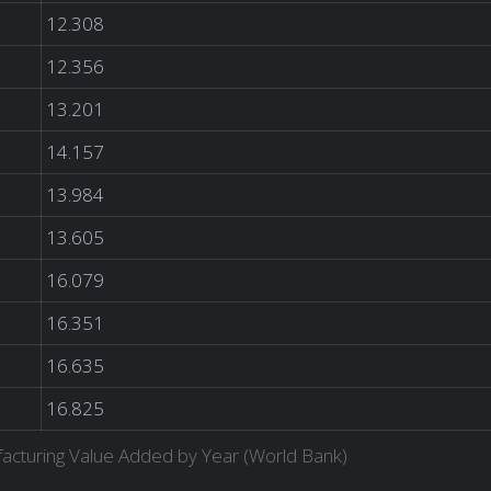
12.308
12.356
13.201
14.157
13.984
13.605
16.079
16.351
16.635
16.825
acturing Value Added by Year (World Bank)