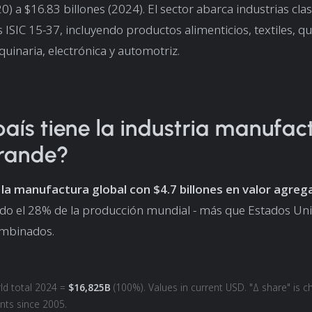
0) a $16.83 billones (2024). El sector abarca industrias clas
s ISIC 15-37, incluyendo productos alimenticios, textiles, q
uinaria, electrónica y automotriz.
aís tiene la industria manufac
rande?
a la manufactura global con $4.7 billones en valor agre
do el 28% de la producción mundial - más que Estados Uni
mbinados.
ld total 2024 =
$16,825B
(100%). Values in current USD. "Δ share" is c
nts since 2005.