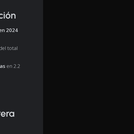
ción
 en 2024
el total
nas
en 2.2
rera