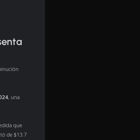
senta
minución
2024
, una
medida que
ntó de $13.7