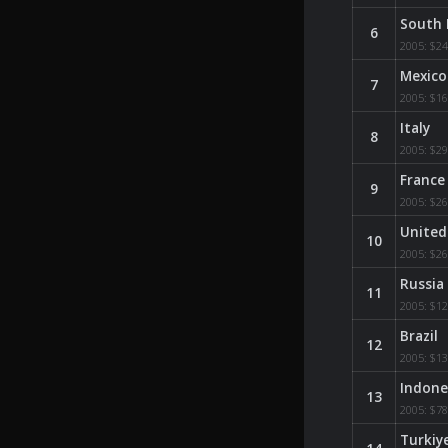
South 
6
2005:
$2
Mexico
7
2005:
$1
Italy
8
2005:
$2
France
9
2005:
$2
United
10
2005:
$2
Russia
11
2005:
$1
Brazil
12
2005:
$1
Indone
13
2005:
$7
Turkiy