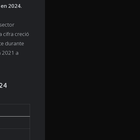
 en 2024.
sector
 cifra creció
te durante
a 2021 a
024