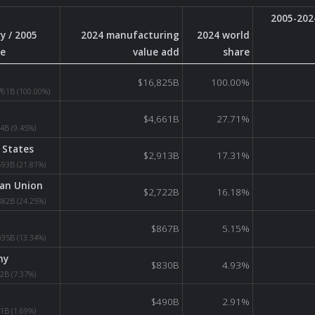
2005-202
y / 2005
2024 manufacturing
2024 world
ne
value add
share
ndustry value add by country/bloc: 2024 value and share, with 2005 ba
$16,825B
100.00%
761B
(100.00%)
$4,661B
27.71%
34B
(9.45%)
 States
$2,913B
17.31%
693B
(21.81%)
an Union
$2,722B
16.18%
882B
(24.25%)
$867B
5.15%
035B
(13.34%)
ny
$830B
4.93%
72B
(7.37%)
$490B
2.91%
31B
(1.69%)