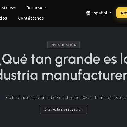
ustrias
Recursos
Español
Re
cios
Contáctenos
INVESTIGACIÓN
¿Qué tan grande es l
dustria manufacture
er
•
Última actualización: 29 de octubre de 2025
•
15 min de lectura
Citar esta investigación