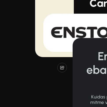
E
ebaõ
Kuidas 
mitme 