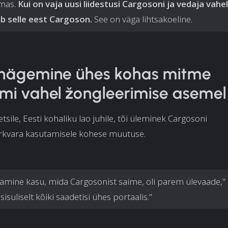
emas.
Kui on vaja uusi liidestusi Cargosoni ja vedaja vahel
b selle eest Cargoson.
See on väga lihtsakoeline.
 nägemine ühes kohas mitme
mi vahel žongleerimise asemel
ile, Eesti kohaliku lao juhile, tõi üleminek Cargosoni
rkvara kasutamisele kohese muutuse.
amine kasu, mida Cargosonist saime, oli parem ülevaade," ü
suliselt kõiki saadetisi ühes portaalis."