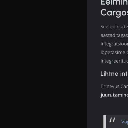
Eelmin
Cargos
See polnud 
aastad tagas
integratsioo
lõpetasime p
integreeritu
Lihtne in
Erinevus Car
juurutamine 
Vä