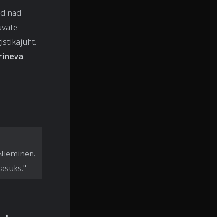
id nad
uvate
istikajuht.
rineva
a
 Nieminen.
kasuks."