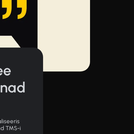
ee
d nad
liseeris
d TMS-i