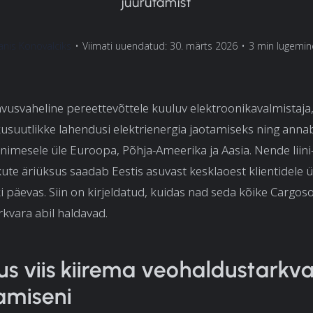
juurutamist
Janis Konovalciks
•
Viimati uuendatud: 30. märts 2026
•
3 min lugemin
vusvaheline pereettevõttele kuuluv elektroonikavalmistaja
usuutlikke lahendusi elektrienergia jaotamiseks ning anna
imesele üle Euroopa, Põhja-Ameerika ja Aasia. Nende liini-
kute äriüksus saadab Eestis asuvast kesklaoest klientidele 
ki päevas. Siin on kirjeldatud, kuidas nad seda kõike Cargos
kvara abil haldavad.
us viis kiirema veohaldustarkv
amiseni