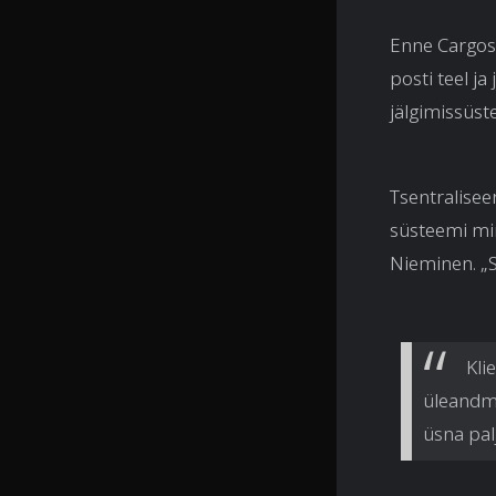
Enne Cargo
posti teel ja
jälgimissüst
Tsentralisee
süsteemi min
Nieminen. „S
Kli
üleandmi
üsna pal