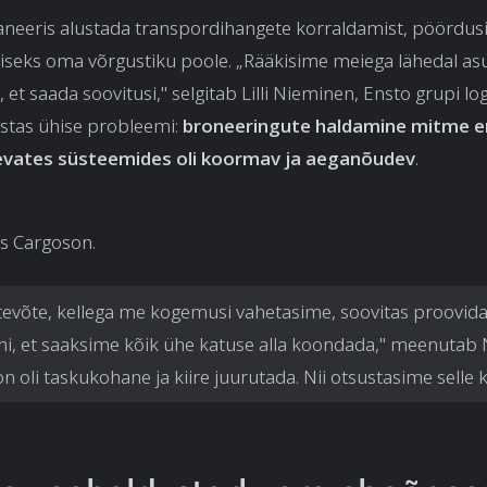
aneeris alustada transpordihangete korraldamist, pöördus
iseks oma võrgustiku poole. „Rääkisime meiega lähedal as
 et saada soovitusi," selgitab Lilli Nieminen, Ensto grupi log
astas ühise probleemi:
broneeringute haldamine mitme e
evates süsteemides oli koormav ja aeganõudev
.
uks Cargoson.
tevõte, kellega me kogemusi vahetasime, soovitas proovid
i, et saaksime kõik ühe katuse alla koondada," meenutab
n oli taskukohane ja kiire juurutada. Nii otsustasime selle 