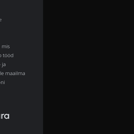
e
, mis
b tööd
 ja
üle maailma
oni
ara