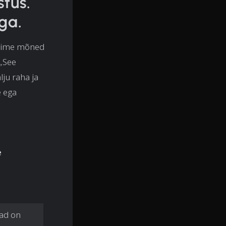
tus.
ga.
isime mõned
„See
lju raha ja
e ega
e
jad on