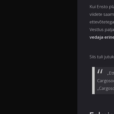
Kui Ensto pl
viidete saam
ettevõtetega,
Vestlus palj
vedaja erin
Siis tuli jut
„Et
Cargoson
„Cargoso