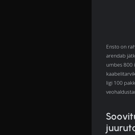
Ensto on rah
arendab jätk
umbes 800 in
kaabelitarvi
ligi 100 pak
veohaldustar
Soovit
juurut