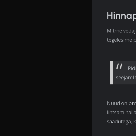
Hinna
Mitme vedaj
tegelesime p
Pid
seejärel 
Nüüd on prot
lihtsam hall
saadutega, 