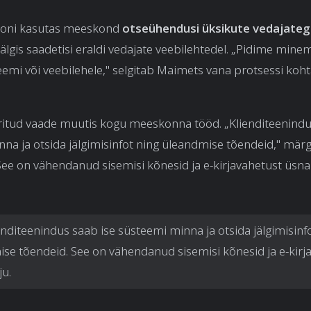
soni kasutas meeskond
otseühendusi üksikute vedajate
 jälgis saadetisi eraldi vedajate veebilehtedel. „Pidime mine
eemi või veebilehele," selgitab Maimets vana protsessi koht
ritud vaade muutis kogu meeskonna tööd. „Klienditeenindu
na ja otsida jälgimisinfot ning üleandmise tõendeid," mär
ee on vähendanud sisemisi kõnesid ja e-kirjavahetust üsna 
enditeenindus saab ise süsteemi minna ja otsida jälgimisinf
se tõendeid. See on vähendanud sisemisi kõnesid ja e-kirj
ju.