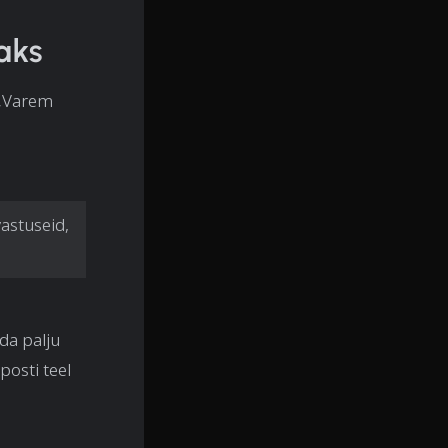
aks
 „Varem
astuseid,
da palju
posti teel