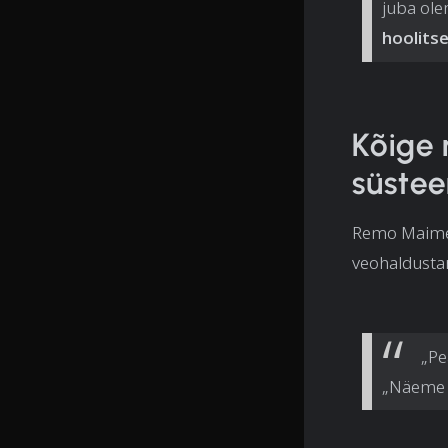
juba ol
hoolitse
Kõige
süstee
Remo Maimets
veohaldusta
„Pe
„Näeme si