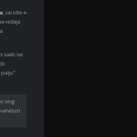
ga
, sai silte e-
ma vedaja
a.
s saab ise
gib
palju."
ot ning
avahetust