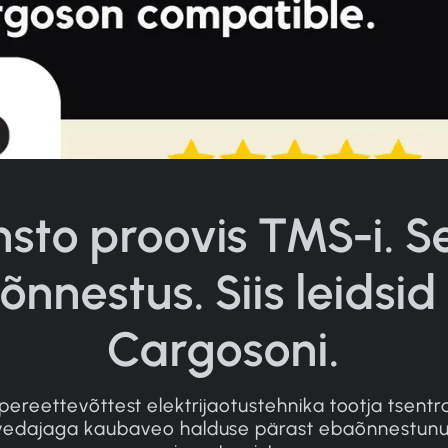
nsto proovis TMS-i. S
nnestus. Siis leidsi
Cargosoni.
pereettevõttest elektrijaotustehnika tootja tsentra
vedajaga kaubaveo halduse pärast ebaõnnestunu