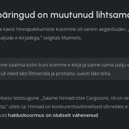
päringud on muutunud lihtsam
a käest hinnapakkumiste küsimine oli varem aeganõudev.
aljude e-kirjadega," selgitab Maimets.
ime saatma kolm kuni kümme e-kirja ja saime sama palju v
tuli need läbi filtreerida ja protsess uuesti läbi teha.
sess teistsugune. „Saame hinnad otse Cargosoni, nii on se
ata," ütleb ta. Hinnad on konkurentsivõimelised võrreldes e-
kuid
halduskoormus on oluliselt vähenenud
.