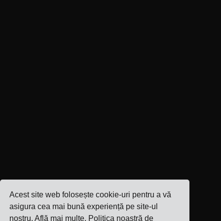
Acest site web folosește cookie-uri pentru a vă
asigura cea mai bună experiență pe site-ul
nostru.
Află mai multe
. Politica noastră de