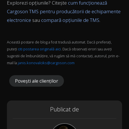
Explorezi opțiunile? Citește
cum funcționează
Cargoson TMS pentru producătorii de echipamente
electronice
sau
compară opțiunile de TMS
.
Această postare de blog a fost tradusă automat. Dacă preferați,
puteți
citi postarea originală aici
. Dacă observați erori sau aveți
sugestii de îmbunătățire, vă rugăm să mă contactați, autorul, prin e-
mail la
janis.konovalciks@cargoson.com
Povești ale clienților
Publicat de