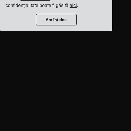
confidențialitate poate fi găsită
aici
.
Am înțeles
Pagina principală a
blogului