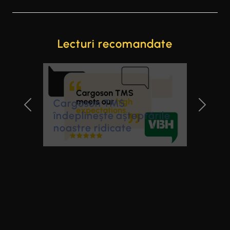
Lecturi recomandate
Cargoson TMS
Previous Slide
Next Sl
îndeplinește așteptările
noastre ridicate