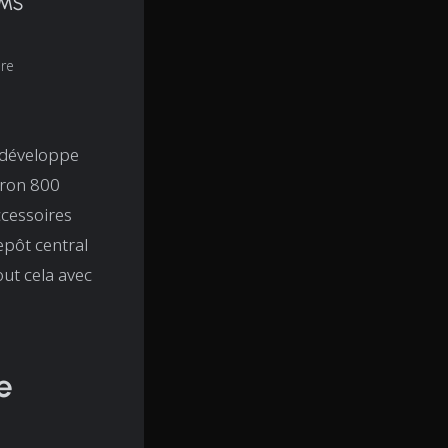
TMS
ure
i développe
iron 800
ccessoires
epôt central
out cela avec
e