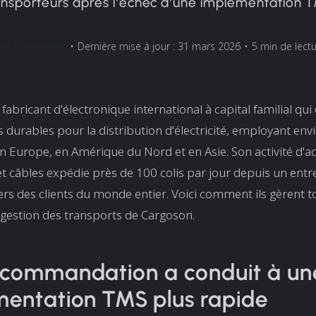
ansporteurs après l'échec d'une implémentation 
nis Konovalciks
•
Dernière mise à jour : 31 mars 2026
•
5 min de lect
 fabricant d'électronique international à capital familial qu
s durables pour la distribution d'électricité, employant env
 Europe, en Amérique du Nord et en Asie. Son activité d'a
et câbles expédie près de 100 colis par jour depuis un entr
ers des clients du monde entier. Voici comment ils gèrent t
de gestion des transports de Cargoson.
ecommandation a conduit à un
entation TMS plus rapide