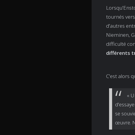
Lorsqu'Ensto 
tournés vers
d'autres ent
Nieminen, Gr
difficulté c
différents 
C'est alors 
« U
d'essaye
se souvi
œuvre. N