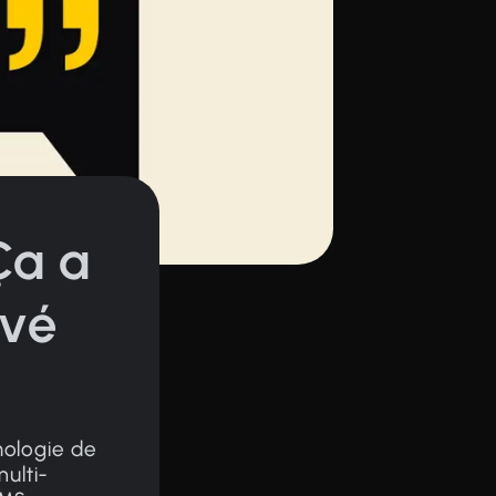
Ça a
uvé
nologie de
multi-