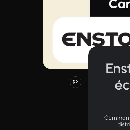
Ens
éc
Comment u
distr