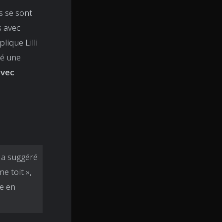
ls se sont
s avec
lique Lilli
lé une
avec
 a suggéré
e toit »,
e en