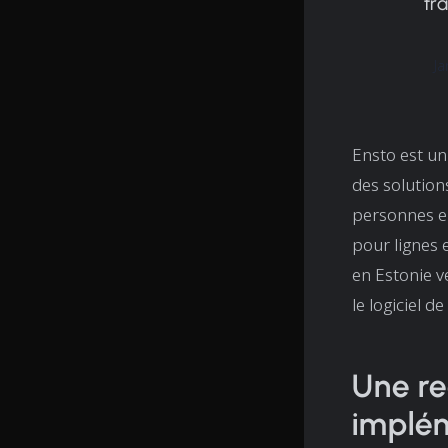
tr
Ja
Ensto est un
des solution
personnes en
pour lignes 
en Estonie v
le logiciel 
Une r
implém