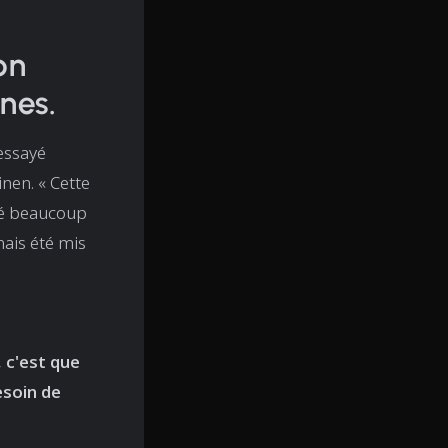
on
nes.
 essayé
nen. « Cette
nsé beaucoup
mais été mis
 c'est que
esoin de