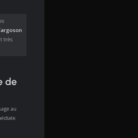
res
 Cargoson
t très
e de
sage au
médiate.