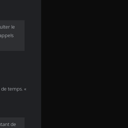
lter le
 appels
 de temps. «
utant de