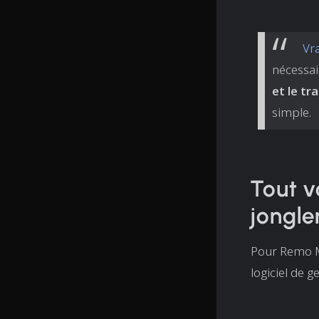
Vra
nécessai
et le t
simple.
Tout v
jongle
Pour Remo Ma
logiciel de 