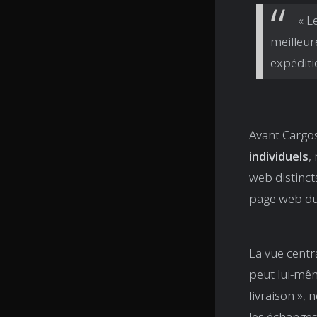
« L
meilleur
expéditi
Avant Cargos
individuels
,
web distinct
page web du 
La vue centra
peut lui-mêm
livraison »,
les échanges 