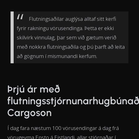
Flutningsaðilar auglýsa alltaf sitt kerfi
fyrir rakningu vörusendinga. Þetta er ekki
skilvirk vinnulag, þar sem við gætum verið
með nokkra flutningsaðila og þú þarft að leita
að gögnum í mismunandi kerfum.
Þrjú ár með
flutningsstjórnunarhugbúna
Cargoson
Í dag fara næstum 100 vörusendingar á dag frá
vörugeyma Ensto á Eistlandi, allar stjórnaðar í