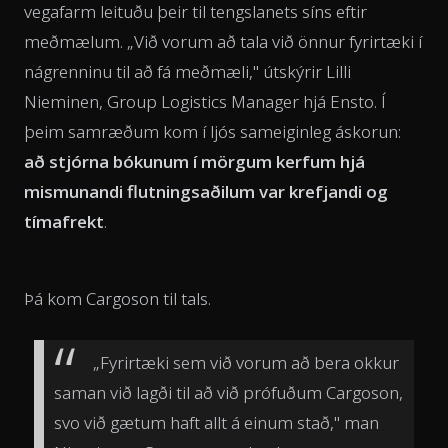
vegafarm leituðu þeir til tengslanets síns eftir
meðmælum. „Við vorum að tala við önnur fyrirtæki í
nágrenninu til að fá meðmæli," útskýrir Lilli
Nieminen, Group Logistics Manager hjá Ensto. Í
þeim samræðum kom í ljós sameiginleg áskorun:
að stjórna bókunum í mörgum kerfum hjá
mismunandi flutningsaðilum var krefjandi og
tímafrekt
.
Þá kom Cargoson til tals.
„Fyrirtæki sem við vorum að bera okkur
saman við lagði til að við prófuðum Cargoson,
svo við gætum haft allt á einum stað," man