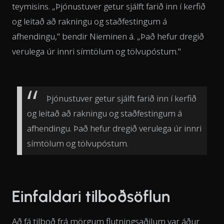
teymisins. „Þjónustuver getur sjálft farið inn í kerfið
og leitað að rakningu og staðfestingum á
afhendingu," bendir Nieminen á. „Það hefur dregið
verulega úr innri símtölum og tölvupóstum."
Þjónustuver getur sjálft farið inn í kerfið
og leitað að rakningu og staðfestingum á
afhendingu. Það hefur dregið verulega úr innri
símtölum og tölvupóstum.
Einfaldari tilboðsöflun
Að fá tilboð frá mörgum flutningsaðilum var áður