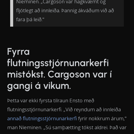
Nieminen. „Cargoson var hagkvæmt og
fljótlegt að innleiða. Þannig ákváðum við að
fara þá leið."
Fyrra
flutningsstjórnunarkerfi
mistókst. Cargoson var í
gangi á vikum.
Þetta var ekki fyrsta tilraun Ensto með
flutningsstjórnunarkerfi. „Við reyndum að innleiða
annað flutningsstjórnunarkerfi
fyrir nokkrum árum,"
man Nieminen. „Sú samþætting tókst aldrei. Það var