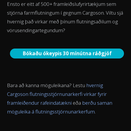
Ensto er eitt af 500+ framleiðslufyrirtækjum sem
stjórna farmflutningum í gegnum Cargoson. Viltu sjá
hvernig það virkar með þínum flutningsaðilum og
vörusendingartegundum?
Bókaðu ókeypis 30 mínútna ráðgjöf
Bara að kanna möguleikana? Lestu
hvernig
Cargoson flutningsstjórnunarkerfi virkar fyrir
framleiðendur rafeindatækni
eða
berðu saman
möguleika á flutningsstjórnunarkerfum
.