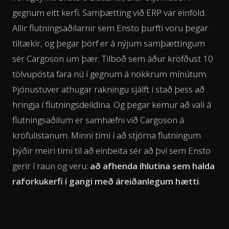
gegnum eitt kerfi. Samþætting við ERP var einföld.
Allir flutningsaðilarnir sem Ensto þurfti voru þegar
tiltækir, og þegar þörf er á nýjum samþættingum
sér Cargoson um þær. Tilboð sem áður kröfðust 10
tölvupósta fara nú í gegnum á nokkrum mínútum.
Þjónustuver athugar rakningu sjálft í stað þess að
hringja í flutningsdeildina. Og þegar kemur að vali á
flutningsaðilum er samhæfni við Cargoson á
kröfulistanum. Minni tími í að stjórna flutningum
þýðir meiri tími til að einbeita sér að því sem Ensto
gerir í raun og veru:
að afhenda íhlutina sem halda
raforkukerfi í gangi með áreiðanlegum hætti
.