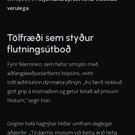
verulega
.
Tölfræði sem styður
flutningsútboð
Fyrir Nieminen, sem hefur umsjón með
aðfangakeðjustarfsemi hópsins, veitir
tölfræðihlutinn dýrmæta yfirsýn. „Þú færð nokkuð
gott grip á kostnaðinn og getur leitað að ýmsum
hlutum," segir hún.
Gögnin hafa hagnýtar hliðar umfram daglegar
aðgerðir. „Til dæmis munum við þetta árið hefja