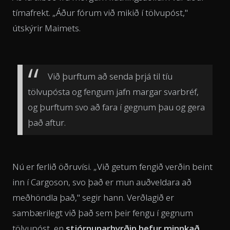
tímafrekt. „Áður fórum við mikið í tölvupóst,"
útskýrir Maimets.
Við þurftum að senda þrjá til tíu
tölvupósta og fengum jafn margar svarbréf,
og þurftum svo að fara í gegnum þau og gera
það aftur.
Nú er ferlið öðruvísi. „Við getum fengið verðin beint
inn í Cargoson, svo það er mun auðveldara að
meðhöndla það," segir hann. Verðlagið er
sambærilegt við það sem þeir fengu í gegnum
tölvupóst, en
stjórnunarbyrðin hefur minnkað