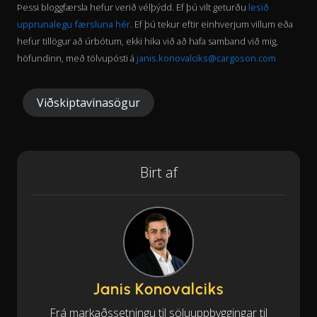
Þessi bloggfærsla hefur verið vélþýdd. Ef þú vilt geturðu
lesið
upprunalegu færsluna hér
. Ef þú tekur eftir einhverjum villum eða
hefur tillögur að úrbótum, ekki hika við að hafa samband við mig,
höfundinn, með tölvupósti á
janis.konovalciks@cargoson.com
Viðskiptavinasögur
Birt af
Janis Konovalciks
Frá markaðssetningu til söluuppbyggingar til