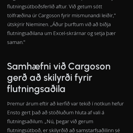
flutningsútboðsferlið aftur. Við getum sótt
tölfræðina úr Cargoson fyrir mismunandi leiðir,"
útskýrir Nieminen. „Áður þurftum við að biðja
flutningsaðilana um Excel-skrárnar og setja þær
saman."
Samhæfni við Cargoson
gerð að skilyrði fyrir
flutningsaðila
Þremur árum eftir að kerfið var tekið í notkun hefur
Ensto gert það að stöðluðum hluta af vali á
flutningsaðilum. „Nú, þegar við gerum
flutningsútboð, er skilyrðið að samstarfsaðilinn sé