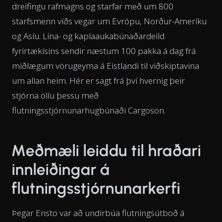
dreifingu rafmagns og starfar með um 800
starfsmenn víðs vegar um Evrópu, Norður-Ameríku
og Asíu. Lína- og kaplaaukabúnaðardeild
fyrirtækisins sendir næstum 100 pakka á dag frá
miðlægum vörugeyma á Eistlandi til viðskiptavina
um allan heim. Hér er sagt frá því hvernig þeir
stjórna öllu þessu með
flutningsstjórnunarhugbúnaði Cargoson.
Meðmæli leiddu til hraðari
innleiðingar á
flutningsstjórnunarkerfi
Þegar Ensto var að undirbúa flutningsútboð á