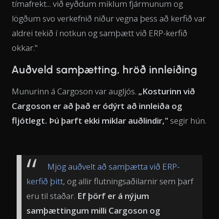
tímafrekt... við eyðdum miklum fjármunum og
lögðum svo verkefnið niður vegna þess að kerfið var
aldrei tekið í notkun og samþætt við ERP-kerfið
okkar."
Auðveld samþætting, hröð innleiðing
Munurinn á Cargoson var augljós.
„Kosturinn við
Cargoson er að það er ódýrt að innleiða og
fljótlegt. Þú þarft ekki miklar auðlindir,"
segir hún.
Mjög auðvelt að samþætta við ERP-
kerfið þitt
, og allir flutningsaðilarnir sem þarf
eru til staðar.
Ef þörf er á nýjum
samþættingum milli Cargoson og