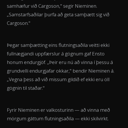
samhæfur við Cargoson," segir Nieminen.
„Samstarfsaðilar þurfa að geta samþætt sig við
Cargoson."
Þegar samþætting eins flutningsaðila veitti ekki
fullnægjandi uppfærslur á gögnum gaf Ensto
honum endurgjöf. „Þeir eru nú að vinna í þessu á
grundvelli endurgjafar okkar," bendir Nieminen á.
„Vegna þess að við missum gildið ef ekki eru öll
gögnin til staðar."
Fyrir Nieminen er valkosturinn — að vinna með
mörgum gáttum flutningsaðila — ekki skilvirkt.