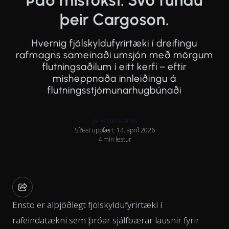
Það mistókst. Svo fundu
þeir Cargoson.
Hvernig fjölskyldufyrirtæki í dreifingu
rafmagns sameinaði umsjón með mörgum
flutningsaðilum í eitt kerfi – eftir
misheppnaða innleiðingu á
flutningsstjórnunarhugbúnaði
Janis Konovalciks
Síðast uppfært: 14. apríl 2026
4 mín lestur
Ensto er alþjóðlegt fjölskyldufyrirtæki í
rafeindatækni sem þróar sjálfbærar lausnir fyrir