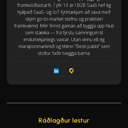
frumkvöðlastarfs. Í yfir 10 ár í B2B SaaS hef ég
hjálpað SaaS- og IoT-fyrirtækjum að vaxa með
skýrri go-to-market stefnu og praktískri
framkvæmd. Mér finnst gaman að byggja upp hluti
sem stækka — frá fyrstu samningum til
endurtekjanlegs vaxtar. Utan vinnu elt ég
maraþonmarkmið og titilinn “Besti pabbi” sem
stoltur faðir tveggja barna.
LinkedIn
Cargoson
Ráðlagður lestur