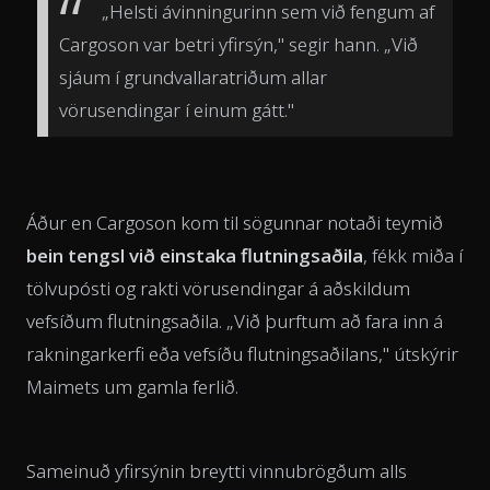
„Helsti ávinningurinn sem við fengum af
Cargoson var betri yfirsýn," segir hann. „Við
sjáum í grundvallaratriðum allar
vörusendingar í einum gátt."
Áður en Cargoson kom til sögunnar notaði teymið
bein tengsl við einstaka flutningsaðila
, fékk miða í
tölvupósti og rakti vörusendingar á aðskildum
vefsíðum flutningsaðila. „Við þurftum að fara inn á
rakningarkerfi eða vefsíðu flutningsaðilans," útskýrir
Maimets um gamla ferlið.
Sameinuð yfirsýnin breytti vinnubrögðum alls