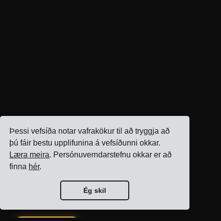
Þessi vefsíða notar vafrakökur til að tryggja að
þú fáir bestu upplifunina á vefsíðunni okkar.
Læra meira
. Persónuverndarstefnu okkar er að
finna
hér
.
Ég skil