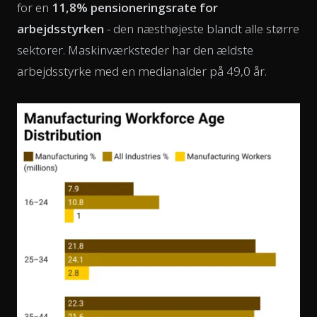
for en
11,8% pensioneringsrate for
arbejdsstyrken
- den næsthøjeste blandt alle større
sektorer. Maskinværksteder har den ældste
arbejdsstyrke med en medianalder på 49,0 år.