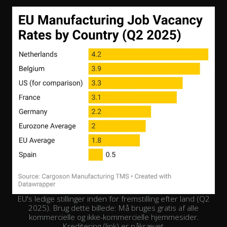
EU's ledige stillinger inden for fremstilling efter land (Q2
2025). Brug dette billede: Må bruges gratis af alle
kommercielle og ikke-kommercielle hjemmesider.
Kreditering (link) er påkrævet.