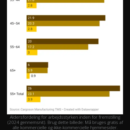
Aldersfordeling for arbejdsstyrken inden for fremstilling
(2024 gennemsnit). Brug dette billede: Må bruges gratis af
alle kommercielle og ikke-kommercielle hjemmesider.