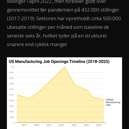
stillinger i april 2022, men forbliver godt over
gennemsnittet før pandemien på 432.000 stillinger
(2017-2019). Sektoren har opretholdt cirka 500.000
ubesatte stillinger per måned som baseline de
seneste seks år, hvilket tyder på en strukturel
snarere end cyklisk mangel.