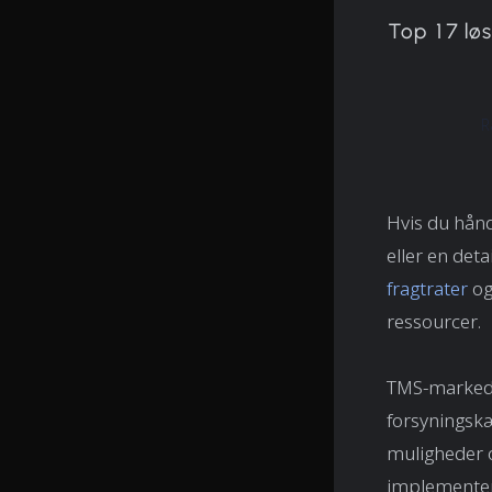
Top 17 løs
R
Hvis du hån
eller en det
fragtrater
og
ressourcer.
TMS-markede
forsyningskæ
muligheder o
implementeri