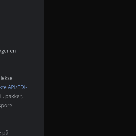
øger en
lekse
kte API/EDI-
L, pakker,
 spore
e på