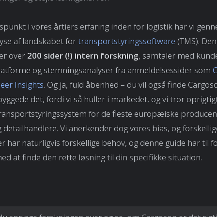
unkt i vores årtiers erfaring inden for logistik har vi gen
yse af landskabet for
transportstyringssoftware
(TMS). Den
er over
200 sider (!) intern forskning
, samtaler med kunde
platforme og stemningsanalyser fra anmeldelsessider som
C
eer Insights
. Og ja, fuld åbenhed – du vil også finde Cargoso
yggede det, fordi vi så huller i markedet, og vi tror oprigtigt
ransportstyringssystem for de fleste europæiske producen
g detailhandlere. Vi anerkender dog vores bias, og forskellig
 har naturligvis forskellige behov, og denne guide har til f
d at finde den rette løsning til din specifikke situation.