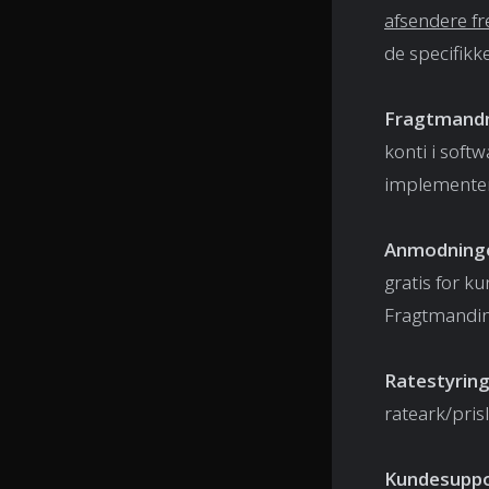
afsendere fr
de specifikk
Fragtmand
konti i soft
implementer
Anmodninge
gratis for k
Fragtmandint
Ratestyring
rateark/pris
Kundesuppo