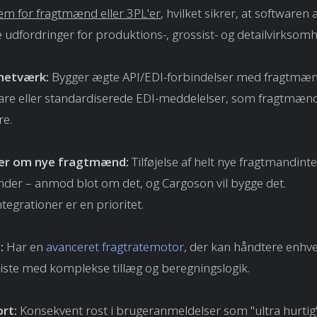
em for fragtmænd eller 3PL'er
, hvilket sikrer, at softwaren
e udfordringer for produktions-, grossist- og detailvirksom
netværk:
Bygger ægte API/EDI-forbindelser med fragtmæn
ware eller standardiserede EDI-meddelelser, som fragtmænd
e.
r om nye fragtmænd:
Tilføjelse af helt nye fragtmandint
under – anmod blot om det, og Cargoson vil bygge det.
egrationer er en prioritet.
:
Har en
avanceret fragtratemotor
, der kan håndtere enhve
liste med komplekse tillæg og beregningslogik.
rt:
Konsekvent rost i brugeranmeldelser som "ultra hurtig