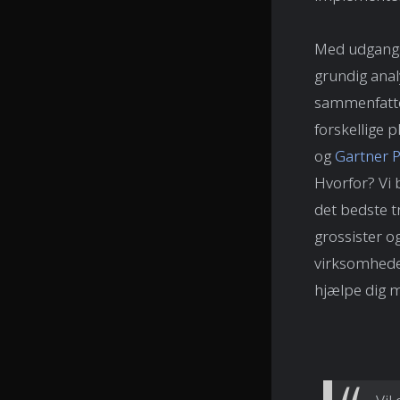
Med udgangsp
grundig anal
sammenfatt
forskellige 
og
Gartner P
Hvorfor? Vi b
det bedste t
grossister o
virksomheder
hjælpe dig me