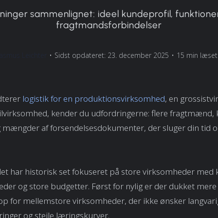
ninger sammenlignet: ideel kundeprofil, funktioner
fragtmandsforbindelser
asmus Leichter
•
Sidst opdateret: 23. december 2025
•
15 min læset
dterer
logistik for en produktionsvirksomhed
, en grossist
ailvirksomhed, kender du udfordringerne: flere fragtmænd
 mængder af forsendelsesdokumenter, der sluger din tid o
t har historisk set fokuseret på store virksomheder med
der og store budgetter. Først for nylig er der dukket mere
p for mellemstore virksomheder, der ikke ønsker langvari
nger og stejle læringskurver.