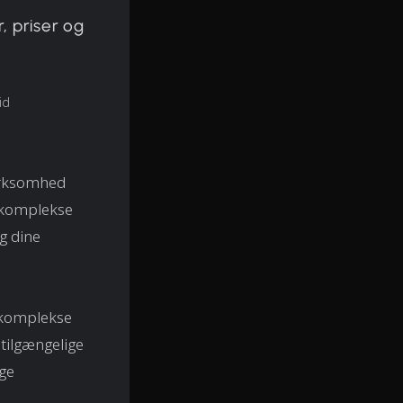
, priser og
id
virksomhed
, komplekse
g dine
 komplekse
 tilgængelige
ge