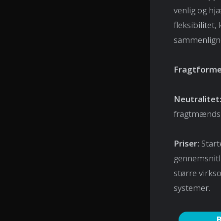
venlig og hj
fleksibilite
sammenligne
Fragtforme
Neutralitet
fragtmænds r
Priser:
Start
gennemsnitli
større virks
systemer.
B