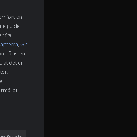
nemført en
ne guide
r fra
apterra
,
G2
n på listen.
, at det er
ter,
e
ormål at