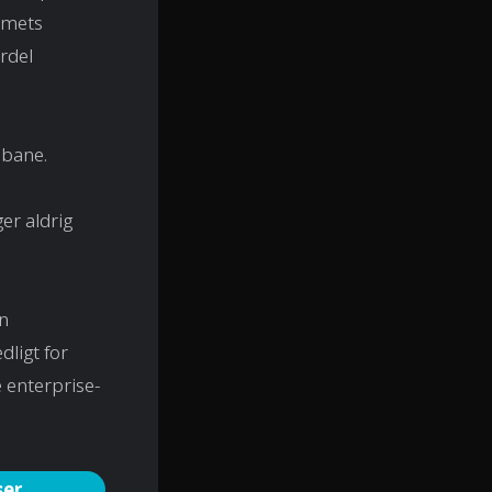
amets
rdel
nbane.
er aldrig
n
dligt for
 enterprise-
ser