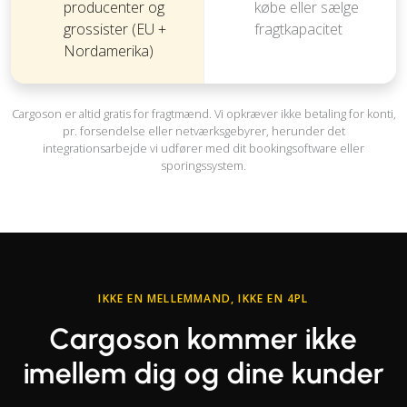
producenter og
købe eller sælge
grossister (EU +
fragtkapacitet
Nordamerika)
Cargoson er altid gratis for fragtmænd. Vi opkræver ikke betaling for konti,
pr. forsendelse eller netværksgebyrer, herunder det
integrationsarbejde vi udfører med dit bookingsoftware eller
sporingssystem.
IKKE EN MELLEMMAND, IKKE EN 4PL
Cargoson kommer ikke
imellem dig og dine kunder