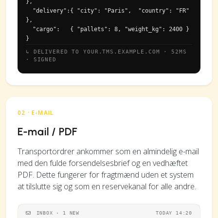
},

  "delivery":{ "city": "Paris",  "country": "FR" 
},

  "cargo":   { "pallets": 8, "weight_kg": 2400 }

}
↳ DELIVERED TO YOUR.TMS.EXAMPLE.COM · 52MS
· SIGNED
02 · E-MAIL
E-mail / PDF
Transportordrer ankommer som en almindelig e-mail
med den fulde forsendelsesbrief og en vedhæftet
PDF. Dette fungerer for fragtmænd uden et system
at tilslutte sig og som en reservekanal for alle andre.
INBOX · 1 NEW
TODAY 14:20