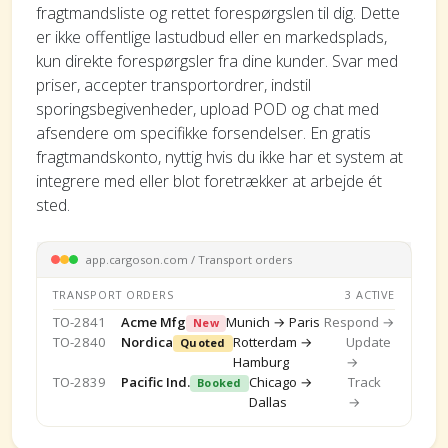
fragtmandsliste og rettet forespørgslen til dig. Dette
er ikke offentlige lastudbud eller en markedsplads,
kun direkte forespørgsler fra dine kunder. Svar med
priser, accepter transportordrer, indstil
sporingsbegivenheder, upload POD og chat med
afsendere om specifikke forsendelser. En gratis
fragtmandskonto, nyttig hvis du ikke har et system at
integrere med eller blot foretrækker at arbejde ét
sted.
app.cargoson.com / Transport orders
TRANSPORT ORDERS
3 ACTIVE
TO-2841
Acme Mfg
Munich → Paris
Respond →
New
TO-2840
Nordica
Rotterdam →
Update
Quoted
Hamburg
→
TO-2839
Pacific Ind.
Chicago →
Track
Booked
Dallas
→