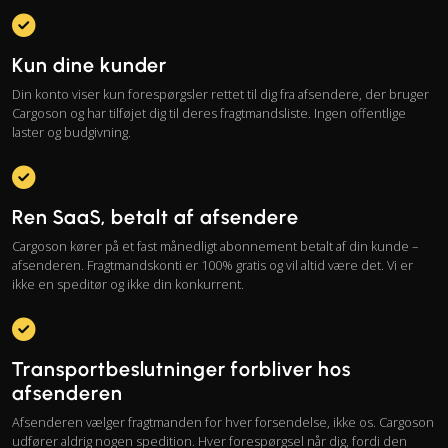
Kun dine kunder
Din konto viser kun forespørgsler rettet til dig fra afsendere, der bruger
Cargoson og har tilføjet dig til deres fragtmandsliste. Ingen offentlige
laster og budgivning.
Ren SaaS, betalt af afsendere
Cargoson kører på et fast månedligt abonnement betalt af din kunde –
afsenderen. Fragtmandskonti er 100% gratis og vil altid være det. Vi er
ikke en speditør og ikke din konkurrent.
Transportbeslutninger forbliver hos
afsenderen
Afsenderen vælger fragtmanden for hver forsendelse, ikke os. Cargoson
udfører aldrig nogen spedition. Hver forespørgsel når dig, fordi den