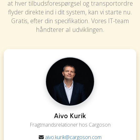
at hver tilbudsforespørgsel og transportordre
flyder direkte ind i dit system, kan vi starte nu.
Gratis, efter din specifikation. Vores IT-team
håndterer al udviklingen.
Aivo Kurik
Fragtmandsrelationer hos Cargoson
aivo.kurik@cargoson.com