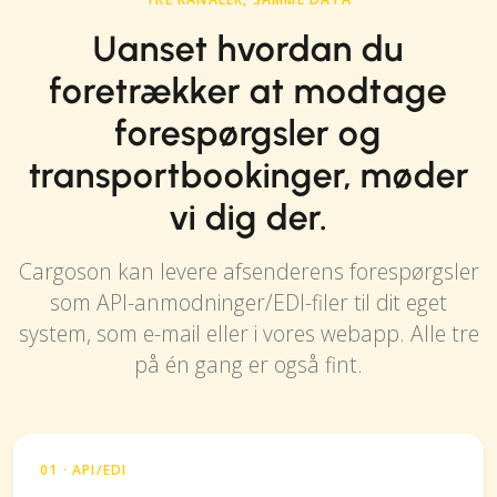
Uanset hvordan du
foretrækker at modtage
forespørgsler og
transportbookinger, møder
vi dig der.
Cargoson kan levere afsenderens forespørgsler
som API-anmodninger/EDI-filer til dit eget
system, som e-mail eller i vores webapp. Alle tre
på én gang er også fint.
01 · API/EDI