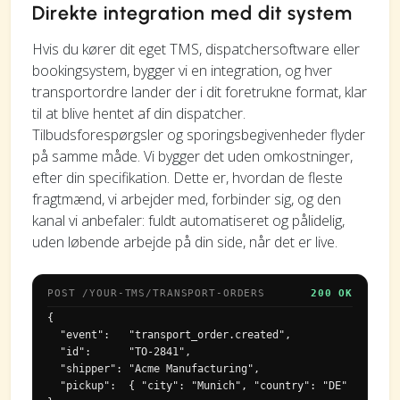
Direkte integration med dit system
Hvis du kører dit eget TMS, dispatchersoftware eller
bookingsystem, bygger vi en integration, og hver
transportordre lander der i dit foretrukne format, klar
til at blive hentet af din dispatcher.
Tilbudsforespørgsler og sporingsbegivenheder flyder
på samme måde. Vi bygger det uden omkostninger,
efter din specifikation. Dette er, hvordan de fleste
fragtmænd, vi arbejder med, forbinder sig, og den
kanal vi anbefaler: fuldt automatiseret og pålidelig,
uden løbende arbejde på din side, når det er live.
POST /YOUR-TMS/TRANSPORT-ORDERS
200 OK
{

  "event":   "transport_order.created",

  "id":      "TO-2841",

  "shipper": "Acme Manufacturing",

  "pickup":  { "city": "Munich", "country": "DE" 