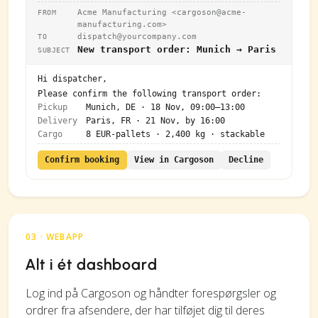
Acme Manufacturing <
cargoson@acme-
FROM
manufacturing.com
>
dispatch@yourcompany.com
TO
New transport order: Munich → Paris
SUBJECT
Hi dispatcher,
Please confirm the following transport order:
Pickup
Munich, DE · 18 Nov, 09:00–13:00
Delivery
Paris, FR · 21 Nov, by 16:00
Cargo
8 EUR-pallets · 2,400 kg · stackable
Confirm booking
View in Cargoson
Decline
03 · WEBAPP
Alt i ét dashboard
Log ind på Cargoson og håndter forespørgsler og
ordrer fra afsendere, der har tilføjet dig til deres