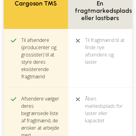
Cargoson TMS
En
fragtmarkedsplads
eller lastbørs
Til afsendere
Til fragtmænd til at
(producenter og
finde nye
grossister) til at
afsendere og
styre deres
laster
eksisterende
fragtmænd
Afsendere vælger
Åben
deres
markedsplads for
begrænsede liste
laster eller
af fragtmænd, de
kapacitet
ønsker at arbejde
med