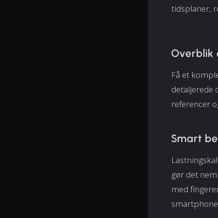
tidsplaner, r
Overblik
Få et komple
detaljerede 
referencer o
Smart be
Lastningska
gør det nemm
med fingere
smartphone 