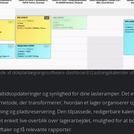
de af dokplanlægningssoftware-dashboard (Lastningskalender a
altidsopdateringer og synlighed for dine lasteramper. Det e
t metode, der transformerer, hvordan et lager organiserer 
ng og pladsreservering. Den tilpassede, redigerbare kalen
 enkelt live-overblik over lagerarbejdet, mulighed for at 
taler og få relevante rapporter.