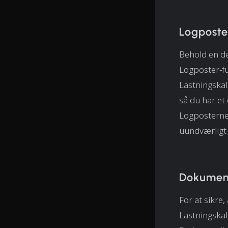
Logposte
Behold en de
Logposter-fu
Lastningska
så du har et
Logposterne 
uundværligt 
Dokument
For at sikre
Lastningskal