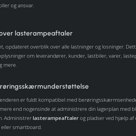
oller og ansvar.
 over lasterampeaftaler
t, opdateret overblik over alle lastninger og losninger. Det
oplysninger om leverandører, kunder, lastbiler, varer, laste
g mere.
røringsskærmunderstøttelse
lenderen er fuldt kompatibel med berøringsskærmsenheder
ere end nogensinde at administrere din lagerplan med blo
n. Administrer
lasterampeaftaler
og pladser ved hjælp af d
eller smartboard.