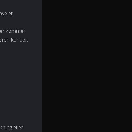
ave et
 der kommer
dører, kunder,
tning eller