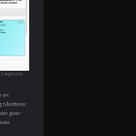
f Cargoson)
r en
og håndterer
der giver
booke