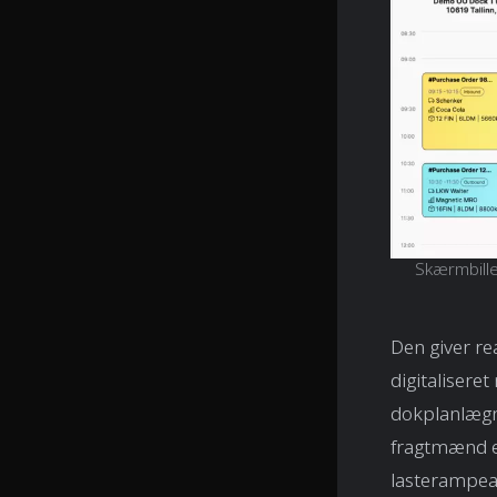
Skærmbille
Den giver re
digitalisere
dokplanlægni
fragtmænd et
lasterampeaf