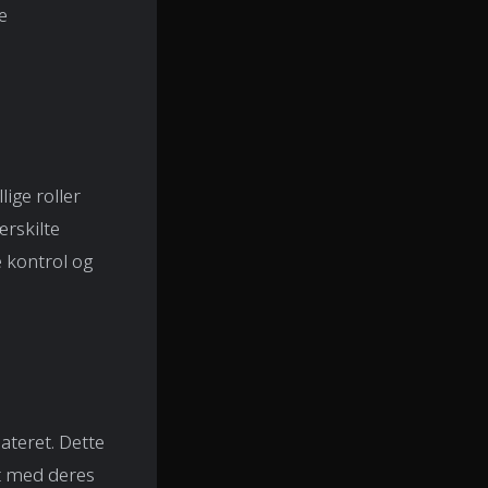
e
lige roller
rskilte
e kontrol og
ateret. Dette
dt med deres