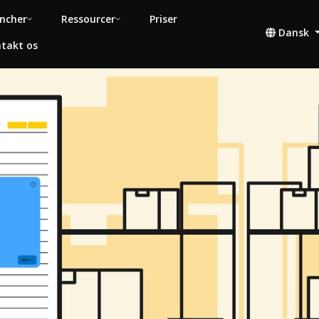
ncher
Ressourcer
Priser
Dansk
takt os