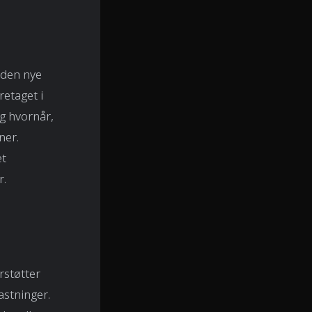
 den nye
etaget i
g hvornår,
ner.
et
r.
rstøtter
astninger.