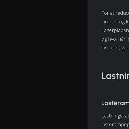
For at redu
simpelt og k
Lagerpladsre
og hvornår, o
lastbiler, va
Lastni
Lasteram
Lastningskal
lasterampepl