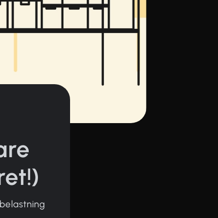
are
et!)
sbelastning