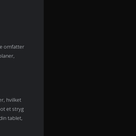
te omfatter
planer,
, hvilket
t et stryg
in tablet,