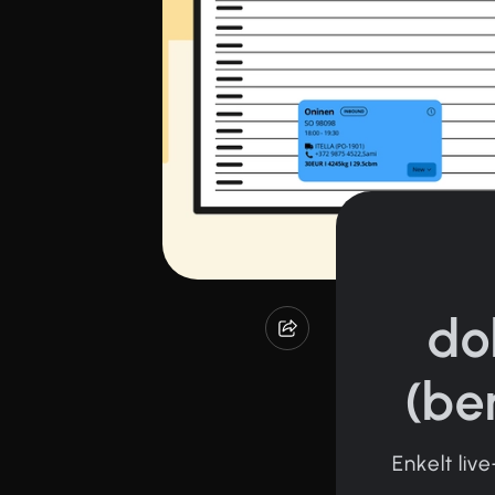
do
(be
Enkelt liv