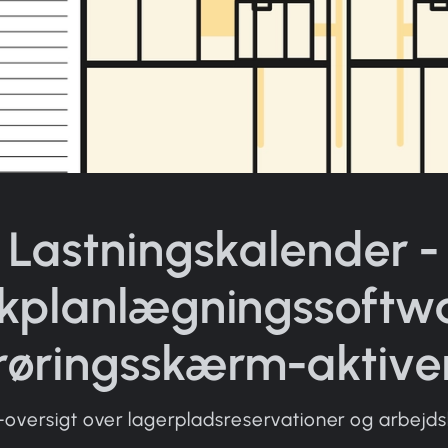
Lastningskalender -
kplanlægningssoftw
røringsskærm-aktiver
e-oversigt over lagerpladsreservationer og arbejd