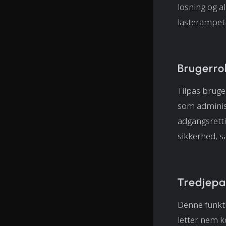
losning og a
lasterampetid
Brugerrol
Tilpas bruger
som adminis
adgangsretti
sikkerhed, s
Tredjepa
Denne funkti
letter nem k