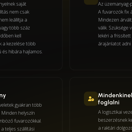
nyelnek saját
Az üzemanyag-pó
llítás nem csak
A fuvarozók fix 
em leállítja a
Mindezen árvált
vagy több száz
válik. Szüksége
időben kell
lekéri a frissíte
 a kezelése több
árajánlatot adni 
ú és hibára hajlamos.
ény
Mindenkinek
foglalni
eletek gyakran több
A logisztikai vez
l. Minden helyszín
beszerzésnek ke
önböző fuvarozókkal.
a raktári dolgoz
 teljes szállítási