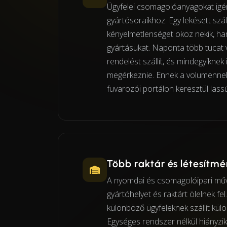
Ügyfelei csomagolóanyagokat igé
gyártósoraikhoz. Egy lekésett szá
kényelmetlenséget okoz nekik, han
gyártásukat. Naponta több tucat 
rendelést szállít, és mindegyiknek 
megérkeznie. Ennek a volumennek
fuvarozói portálon keresztül lass
Több raktár és létesítm
A nyomdai és csomagolóipari műv
gyártóhelyet és raktárt ölelnek fe
különböző ügyfeleknek szállít kül
Egységes rendszer nélkül hiányzik a