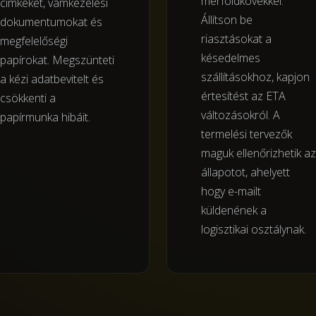
mérföldkövekkel.
címkéket, vámkezelési
Állítson be
dokumentumokat és
riasztásokat a
megfelelőségi
késedelmes
papírokat. Megszünteti
szállításokhoz, kapjon
a kézi adatbevitelt és
értesítést az ETA
csökkenti a
változásokról. A
papírmunka hibáit.
termelési tervezők
maguk ellenőrizhetik az
állapotot, ahelyett
hogy e-mailt
küldenének a
logisztikai osztálynak.