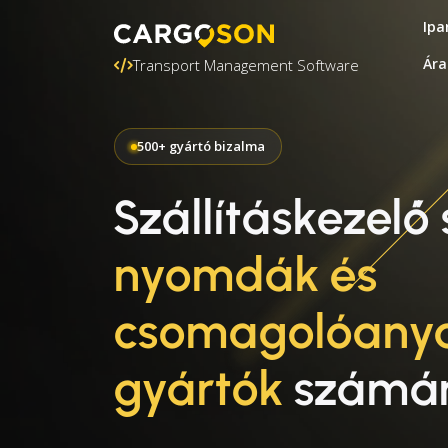
Ipa
Ára
Transport Management Software
500+ gyártó bizalma
Szállításkezelő
nyomdák és
csomagolóany
gyártók
számá