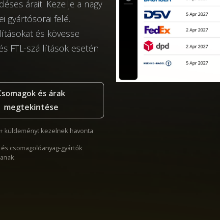
éses árait. Kezelje a nagy
gyártósorai felé.
llításokat és kövesse
s FTL-szállítások esetén
Csomagok és árak
megtekintése
0+ küldeményt kezelnek havonta
i és csomagolóanyag-gyártók
tanak.