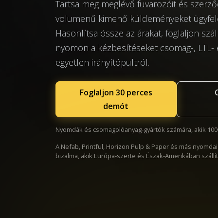
Tartsa meg meglévő fuvarozóit és szerződ
volumenű kimenő küldeményeket ügyfelei 
Hasonlítsa össze az árakat, foglaljon szá
nyomon a kézbesítéseket csomag-, LTL- é
egyetlen irányítópultról.
Foglaljon 30 perces
demót
Nyomdák és csomagolóanyag-gyártók számára, akik 10
A Nefab, Printful, Horizon Pulp & Paper és más nyomda
bizalma, akik Európa-szerte és Észak-Amerikában szállí