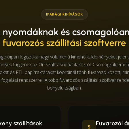
IPARÁGI KIHÍVÁSOK
 a nyomdáknak és csomagolóa
fuvarozós szállítási szoftverre
olóipari logisztika nagy volumenű kimenő küldeményeket jelent,
elyek függenek az Ön szállítási időablakoktól. Csomagküldemény
at és FTL papírraktárakat koordinál több fuvarozó között, mi
 foglalási rendszerrel. A több fuvarozós szállítási szoftver ren
bonyolultságban.
eny szállítások
Fuvarozói á