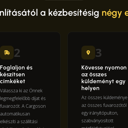
nlításától a kézbesítésig
négy 
2
3
Foglaljon és
Kövesse nyomon
készítsen
az összes
címkéket
küldeményt egy
helyen
Válassza ki az Önnek
Az összes küldeménye
legmegfelelőbb díjat és
az összes fuvarozótól
fuvarozót. A Cargoson
egy irányítópulton,
automatikusan
szabványosított
elkészíti a szállítási