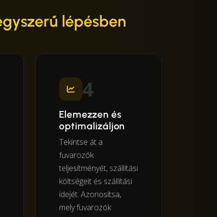
egyszerű lépésben
4
Elemezzen és
optimalizáljon
Tekintse át a
fuvarozók
teljesítményét, szállítási
költségeit és szállítási
idejét. Azonosítsa,
mely fuvarozók