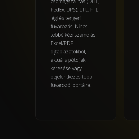
csomagszállítás (DHL,
FedEx, UPS), LTL, FTL,
légi és tengeri
fuvarozás. Nincs
többé kézi számolás
Excel/PDF
díjtáblázatokból,
aktuális pótdíjak
keresése vagy
bejelentkezés több
fuvarozói portálra.