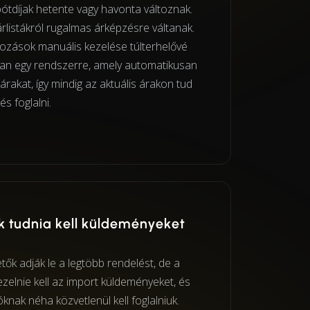
tdíjak hetente vagy havonta változnak.
árlistákról rugalmas árképzésre váltanak.
ozások manuális kezelése túlterhelővé
 van egy rendszerre, amely automatikusan
tt árakat, így mindig az aktuális árakon tud
és foglalni.
 tudnia kell küldeményeket
etők adják le a legtöbb rendelést, de a
zelnie kell az import küldeményeket, és
óknak néha közvetlenül kell foglalniuk.