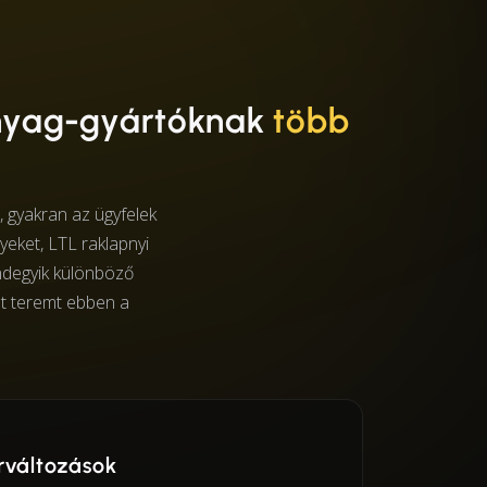
nyag-gyártóknak
több
 gyakran az ügyfelek
eket, LTL raklapnyi
ndegyik különböző
det teremt ebben a
rváltozások