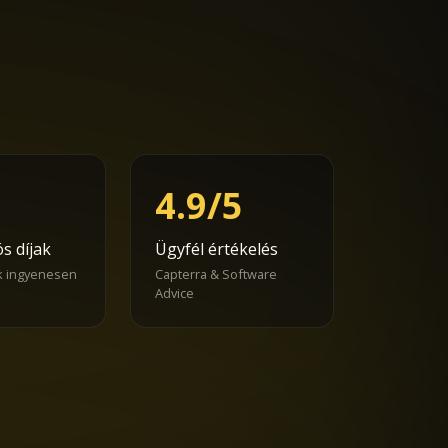
4.9/5
s díjak
Ügyfél értékelés
k ingyenesen
Capterra & Software
Advice