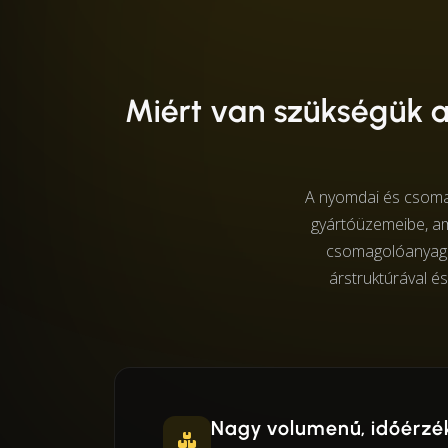
Miért van szükségük
A nyomdai és csomag
gyártóüzemeibe, am
csomagolóanyagok
árstruktúrával és
Nagy volumenű, időérzék