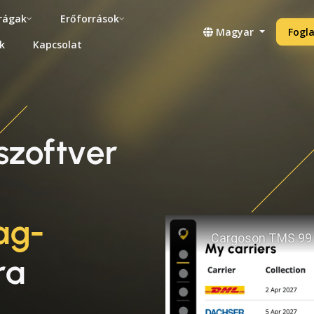
rágak
Erőforrások
Magyar
Fogla
k
Kapcsolat
 szoftver
ag-
ra