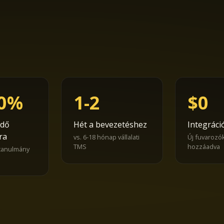
30%
1-2
$0
idő
Hét a bevezetéshez
Integráció
ra
vs. 6-18 hónap vállalati
Új fuvarozó
TMS
hozzáadva
tanulmány