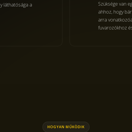
Szüksége van eg
ny láthatósága a
ahhoz, hogy bárk
arra vonatkozóa
fuvarozókhoz és
HOGYAN MŰKÖDIK