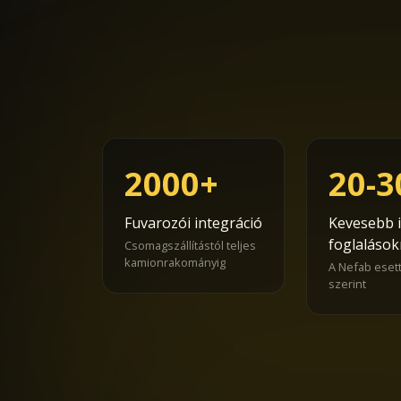
2000+
20-
Fuvarozói integráció
Kevesebb 
foglalások
Csomagszállítástól teljes
kamionrakományig
A Nefab eset
szerint