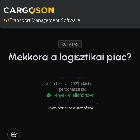
Transport Management Software
KUTATÁS
Mekkora a logisztikai piac?
Rasmus Leichter
Utoljára frissítve: 2025. október 1.
11 perc olvasási idő
Tényekkel ellenőrizve
Hivatkozz erre a kutatásra