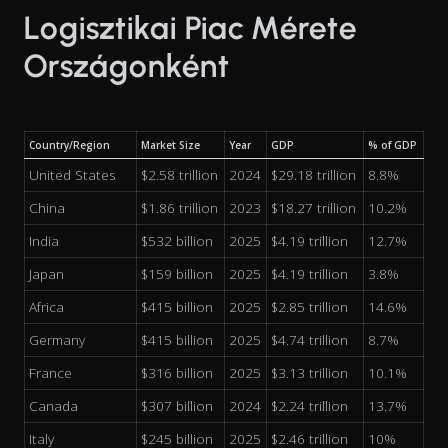
Logisztikai Piac Mérete
Országonként
Country/Region
Market Size
Year
GDP
% of GDP
United States
$2.58 trillion
2024
$29.18 trillion
8.8%
China
$1.86 trillion
2023
$18.27 trillion
10.2%
India
$532 billion
2025
$4.19 trillion
12.7%
Japan
$159 billion
2025
$4.19 trillion
3.8%
Africa
$415 billion
2025
$2.85 trillion
14.6%
Germany
$415 billion
2025
$4.74 trillion
8.7%
France
$316 billion
2025
$3.13 trillion
10.1%
Canada
$307 billion
2024
$2.24 trillion
13.7%
Italy
$245 billion
2025
$2.46 trillion
10%