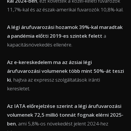
kal 2024-ben
, ezt követték a közel-keleti fuvarozók
11,7%-kal és az észak-amerikai fuvarozók 10,8%-kal.
A légi árufuvarozási hozamok 39%-kal maradtak
a pandémia előtti 2019-es szintek felett
a
kapacitásnövekedés ellenére.
Az e-kereskedelem ma az ázsiai légi
árufuvarozási volumenek több mint 50%-át teszi
ki
, hajtva az expressz szolgáltatások iránti
keresletet.
Az IATA előrejelzése szerint a légi árufuvarozási
volumenek 72,5 millió tonnát fognak elérni 2025-
ben
, ami 5,8%-os növekedést jelent 2024-hez