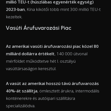
millió TEU-t (húszlábas egyenérték egység)
2023-ban
, Kína kikötői több mint 300 millió TEU-t
kezeltek.
Vasúti Árufuvarozási Piac
Az amerikai vasúti árufuvarozási piac közel 80
milliárd dollárra értékelt
, 140 000 útvonal
mérföldet működtetve hét I. osztályú
vasúttársaságon keresztül.
A vasút az amerikai hosszú távú árufuvarozás
40%-át szállítja
, ömlesztett árukra, intermodális
konténerekre és autóipari szállításra
specializálódva.