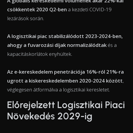
A globális kereskedelmi volumenek akár 22%-kal
csökkentek 2020 Q2-ben
a kezdeti COVID-19
lezárások során.
A logisztikai piac stabilizálódott 2023-2024-ben,
ahogy a fuvarozási díjak normalizálódtak
és a
kapacitáskorlátok enyhültek.
Az e-kereskedelem penetrációja 16%-ról 21%-ra
ugrott a kiskereskedelemben 2020-2024 között
,
véglegesen átformálva a logisztikai keresletet.
Előrejelzett Logisztikai Piaci
Növekedés 2029-ig