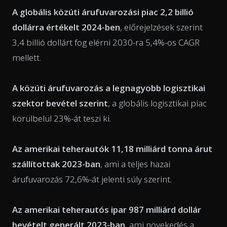
A globális közúti árufuvarozási piac 2,2 billió
dollárra értékelt 2024-ben
, előrejelzések szerint
3,4 billió dollárt fog elérni 2030-ra 5,4%-os CAGR
mellett.
A közúti árufuvarozás a legnagyobb logisztikai
szektor bevétel szerint
, a globális logisztikai piac
körülbelül 23%-át teszi ki.
Az amerikai teherautók 11,18 milliárd tonna árut
szállítottak 2023-ban
, ami a teljes hazai
árufuvarozás 72,6%-át jelenti súly szerint.
Az amerikai teherautós ipar 987 milliárd dollár
bevételt generált 2023-ban
, ami növekedés a