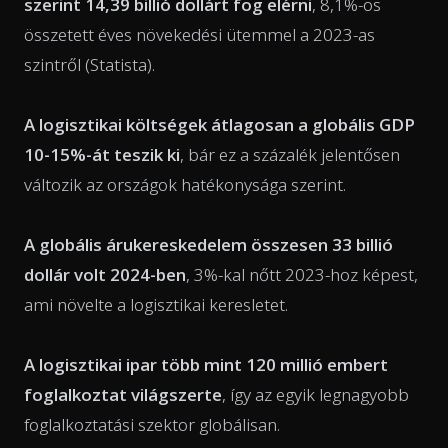
szerint 14,39 billió dollárt fog elérni
, 8,1%-os
összetett éves növekedési ütemmel a 2023-as
szintről (Statista).
A logisztikai költségek átlagosan a globális GDP
10-15%-át teszik ki
, bár ez a százalék jelentősen
változik az országok hatékonysága szerint.
A globális árukereskedelem összesen 33 billió
dollár volt 2024-ben
, 3%-kal nőtt 2023-hoz képest,
ami növelte a logisztikai keresletet.
A logisztikai ipar több mint 120 millió embert
foglalkoztat világszerte
, így az egyik legnagyobb
foglalkoztatási szektor globálisan.