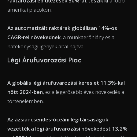
raktározási építkezések 30%-át teszik ki
a főbb
amerikai piacokon.
Az automatizált raktárak globálisan 14%-os
CAGR-rel növekednek
, a munkaerőhiány és a
hatékonysági igények által hajtva.
Légi Árufuvarozási Piac
A globális légi árufuvarozási kereslet 11,3%-kal
nőtt 2024-ben
, ez a legerősebb éves növekedés a
történelemben.
Az ázsiai-csendes-óceáni légitársaságok
vezették a légi árufuvarozási növekedést 13,2%-