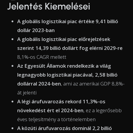
Jelentés Kiemelései
A globális logisztikai piac értéke 9,41 billió
dollár 2023-ban
A globális logisztikai piac előrejelzések
szerint 14,39 billió dollárt fog elérni 2029-re
8,1%-os CAGR mellett
Az Egyesült Államok rendelkezik a világ
legnagyobb logisztikai piacával, 2,58 billió
dollárral 2024-ben
, ami az amerikai GDP 8,8%-
át jelenti
A légi árufuvarozás rekord 11,3%-os
növekedést ért el 2024-ben
, ez a legerősebb
éves teljesítmény a történelemben
A közúti árufuvarozás dominál 2,2 billió