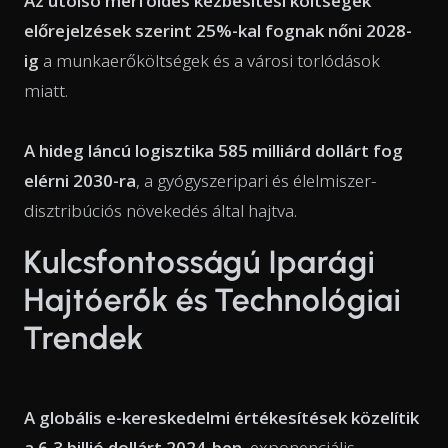
Az utolsó mérföldes kézbesítési költségek
előrejelzések szerint 25%-kal fognak nőni 2028-
ig
a munkaerőköltségek és a városi torlódások
miatt.
A hideg láncú logisztika 585 milliárd dollárt fog
elérni 2030-ra
, a gyógyszeripari és élelmiszer-
disztribúciós növekedés által hajtva.
Kulcsfontosságú Iparági
Hajtóerők és Technológiai
Trendek
A globális e-kereskedelmi értékesítések közelítik
a 6,3 billió dollárt 2024-ben
, exponenciális