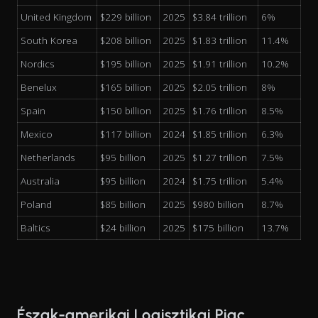
United Kingdom
$229 billion
2025
$3.84 trillion
6%
South Korea
$208 billion
2025
$1.83 trillion
11.4%
Nordics
$195 billion
2025
$1.91 trillion
10.2%
Benelux
$165 billion
2025
$2.05 trillion
8%
Spain
$150 billion
2025
$1.76 trillion
8.5%
Mexico
$117 billion
2024
$1.85 trillion
6.3%
Netherlands
$95 billion
2025
$1.27 trillion
7.5%
Australia
$95 billion
2024
$1.75 trillion
5.4%
Poland
$85 billion
2025
$980 billion
8.7%
Baltics
$24 billion
2025
$175 billion
13.7%
Észak-amerikai Logisztikai Piac