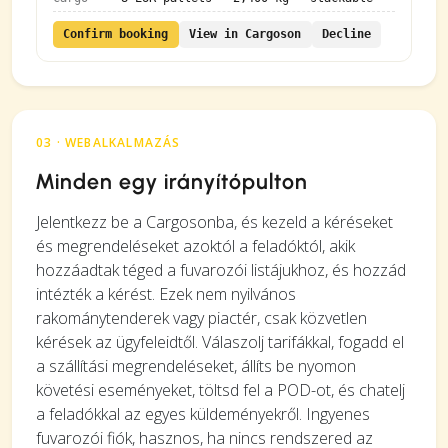
Confirm booking
View in Cargoson
Decline
03 · WEBALKALMAZÁS
Minden egy irányítópulton
Jelentkezz be a Cargosonba, és kezeld a kéréseket
és megrendeléseket azoktól a feladóktól, akik
hozzáadtak téged a fuvarozói listájukhoz, és hozzád
intézték a kérést. Ezek nem nyilvános
rakománytenderek vagy piactér, csak közvetlen
kérések az ügyfeleidtől. Válaszolj tarifákkal, fogadd el
a szállítási megrendeléseket, állíts be nyomon
követési eseményeket, töltsd fel a POD-ot, és chatelj
a feladókkal az egyes küldeményekről. Ingyenes
fuvarozói fiók, hasznos, ha nincs rendszered az