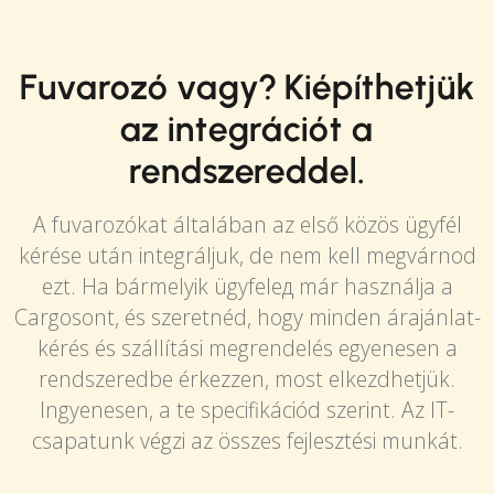
Fuvarozó vagy? Kiépíthetjük
az integrációt a
rendszereddel.
A fuvarozókat általában az első közös ügyfél
kérése után integráljuk, de nem kell megvárnod
ezt. Ha bármelyik ügyfelед már használja a
Cargosont, és szeretnéd, hogy minden árajánlat-
kérés és szállítási megrendelés egyenesen a
rendszeredbe érkezzen, most elkezdhetjük.
Ingyenesen, a te specifikációd szerint. Az IT-
csapatunk végzi az összes fejlesztési munkát.