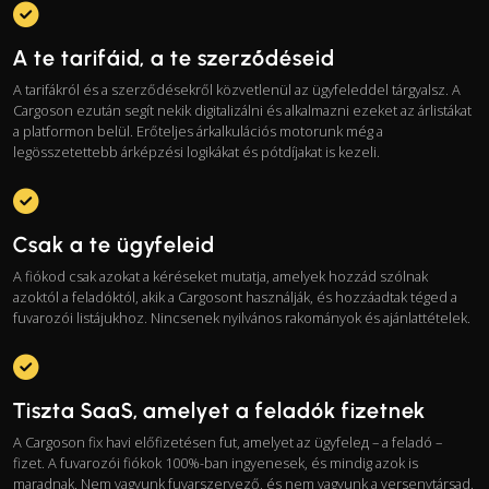
A te tarifáid, a te szerződéseid
A tarifákról és a szerződésekről közvetlenül az ügyfeleddel tárgyalsz. A
Cargoson ezután segít nekik digitalizálni és alkalmazni ezeket az árlistákat
a platformon belül. Erőteljes árkalkulációs motorunk még a
legösszetettebb árképzési logikákat és pótdíjakat is kezeli.
Csak a te ügyfeleid
A fiókod csak azokat a kéréseket mutatja, amelyek hozzád szólnak
azoktól a feladóktól, akik a Cargosont használják, és hozzáadtak téged a
fuvarozói listájukhoz. Nincsenek nyilvános rakományok és ajánlattételek.
Tiszta SaaS, amelyet a feladók fizetnek
A Cargoson fix havi előfizetésen fut, amelyet az ügyfelед – a feladó –
fizet. A fuvarozói fiókok 100%-ban ingyenesek, és mindig azok is
maradnak. Nem vagyunk fuvarszervező, és nem vagyunk a versenytársad.