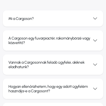
Mi a Cargoson?
A Cargoson egy fuvarpiactér, rakománybörzé vagy
közvetítő?
Vannak a Cargosonnak feladó ügyfelei, akiknek
eladhatunk?
Hogyan ellenőrizhetem, hogy egy adott ügyfelém
használja-e a Cargosont?