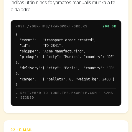
indítás után nincs folyamatos manuális munka a te
oldaladról.
POST /YOUR-TMS/TRANSPORT-ORDERS
200 OK
{

  "event":   "transport_order.created",

  "id":      "TO-2841",

  "shipper": "Acme Manufacturing",

  "pickup":  { "city": "Munich", "country": "DE" 
},

  "delivery":{ "city": "Paris",  "country": "FR" 
},

  "cargo":   { "pallets": 8, "weight_kg": 2400 }

}
↳ DELIVERED TO YOUR.TMS.EXAMPLE.COM · 52MS
· SIGNED
02 · E-MAIL