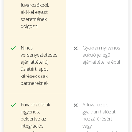
fuvarozókból,
akikkel együtt
szeretnének
dolgozni
Nincs
Gyakran nyilvános
versenyeztetéses
aukció jellegű
ajánlattétel új
ajánlattételre épül
üzletért, spot
kérések csak
partnereknek
Fuvarozóknak
A fuvarozók
ingyenes,
gyakran hálózati
beleértve az
hozzáférésért
integrációs
vagy