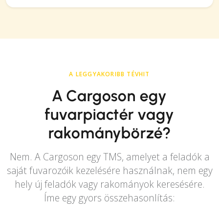
A LEGGYAKORIBB TÉVHIT
A Cargoson egy
fuvarpiactér vagy
rakománybörzé?
Nem. A Cargoson egy TMS, amelyet a feladók a
saját fuvarozóik kezelésére használnak, nem egy
hely új feladók vagy rakományok keresésére.
Íme egy gyors összehasonlítás: