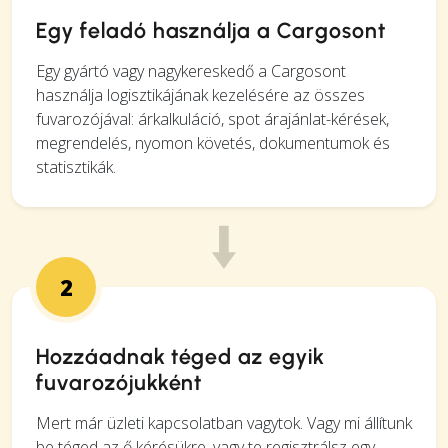
Egy feladó használja a Cargosont
Egy gyártó vagy nagykereskedő a Cargosont
használja logisztikájának kezelésére az összes
fuvarozójával: árkalkuláció, spot árajánlat-kérések,
megrendelés, nyomon követés, dokumentumok és
statisztikák.
2
Hozzáadnak téged az egyik
fuvarozójukként
Mert már üzleti kapcsolatban vagytok. Vagy mi állítunk
be téged az ő kérésükre, vagy te regisztrálsz egy