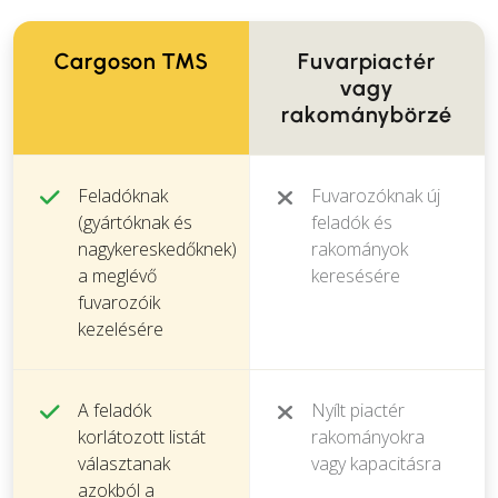
Cargoson TMS
Fuvarpiactér
vagy
rakománybörzé
Feladóknak
Fuvarozóknak új
(gyártóknak és
feladók és
nagykereskedőknek)
rakományok
a meglévő
keresésére
fuvarozóik
kezelésére
A feladók
Nyílt piactér
korlátozott listát
rakományokra
választanak
vagy kapacitásra
azokból a