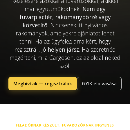
kezelésére azokkal a fuvarozókkal, akikkel
már együttműködnek.
Nem egy
fuvarpiactér, rakománybörzé vagy
közvetítő
. Nincsenek itt nyilvános
rakományok, amelyekre ajánlatot lehet
tenni. Ha az ügyfelед arra kért, hogy
regisztrálj,
jó helyen jársz
. Ha szeretnéd
megérteni, mi a Cargoson, ez az oldal neked
szól.
Meghívtak — regisztrálok
GYIK elolvasása
FELADÓKNAK KÉSZÜLT, FUVAROZÓKNAK INGYENES