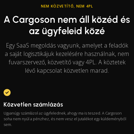
NEM KÖZVETÍTŐ, NEM 4PL
A Cargoson nem áll közéd és
az ügyfeleid közé
Egy SaaS megoldás vagyunk, amelyet a feladók
a saját logisztikájuk kezelésére használnak, nem
fuvarszervező, közvetítő vagy 4PL. A köztetek
lévő kapcsolat közvetlen marad.
Közvetlen számlázás
Ugyanúgy számlázol az ügyfelednek, ahogy ma is teszed. A Cargoson
soha nem nyúl a pénzhez, és nem vesz el jutalékot egy küldeményből
sem.