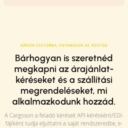
HÁROM CSATORNA, UGYANAZOK AZ ADATOK
Bárhogyan is szeretnéd
megkapni az árajánlat-
kéréseket és a szállítási
megrendeléseket, mi
alkalmazkodunk hozzád.
A Cargoson a feladó kéréseit API-kérésként/EDI-
fájlként tudja eljuttatni a saját rendszeredbe, e-