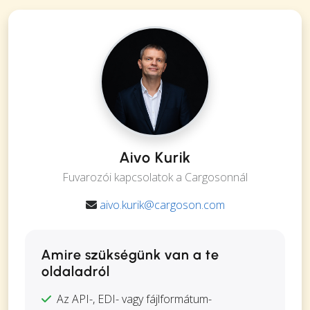
Aivo Kurik
Fuvarozói kapcsolatok a Cargosonnál
aivo.kurik@cargoson.com
Amire szükségünk van a te
oldaladról
Az API-, EDI- vagy fájlformátum-