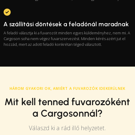
A szállítási döntések a feladónál maradnak
A feladó választja ki a fuvarozót minden egyes küldeményhez, nem mi. A
Cargoson soha nem végez fuvarszervezést. Minden kérés azért jut el
hozzád, mert az adott feladó konkrétan téged választott.
HÁROM GYAKORI OK, AMIÉRT A FUVAROZÓK IDEKERÜLNEK
Mit kell tenned fuvarozóként
a Cargosonnál?
Válaszd ki a rád illő helyzetet.