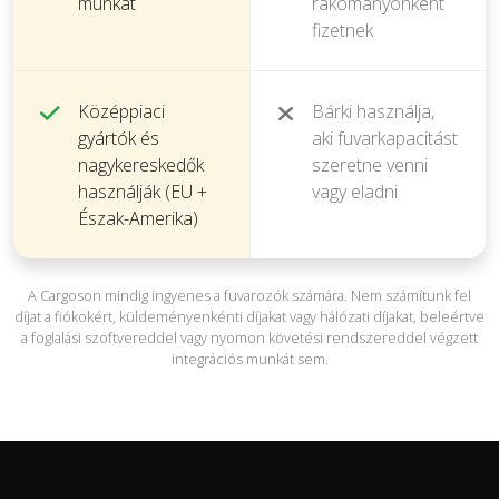
munkát
rakományonként
fizetnek
Középpiaci
Bárki használja,
gyártók és
aki fuvarkapacitást
nagykereskedők
szeretne venni
használják (EU +
vagy eladni
Észak-Amerika)
A Cargoson mindig ingyenes a fuvarozók számára. Nem számítunk fel
díjat a fiókokért, küldeményenkénti díjakat vagy hálózati díjakat, beleértve
a foglalási szoftvereddel vagy nyomon követési rendszereddel végzett
integrációs munkát sem.