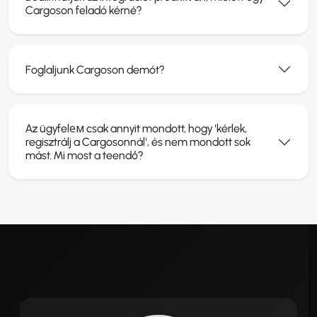
Cargoson feladó kérné?
Foglaljunk Cargoson demót?
Az ügyfelем csak annyit mondott, hogy 'kérlek,
regisztrálj a Cargosonnál', és nem mondott sok
mást. Mi most a teendő?