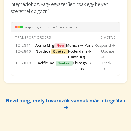
integrációhoz, vagy egyszerűen csak egy helyen
szeretnél dolgozni.
app.cargoson.com / Transport orders
TRANSPORT ORDERS
3 ACTIVE
TO-2841
Acme Mfg
Munich → Paris
Respond →
New
TO-2840
Nordica
Rotterdam →
Update
Quoted
Hamburg
→
TO-2839
Pacific Ind.
Chicago →
Track
Booked
Dallas
→
Nézd meg, mely fuvarozók vannak már integrálva