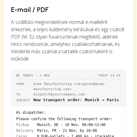
E-mail / PDF
A szállítási megrendelések normál e-mailként
érkeznek, a teljes küldemény leírásával és egy csatolt
PDF-fel. Ez olyan fuvarozóknak megfelelő, akiknek
nincs rendszerük, amelyhez csatlakozhatnának, és
mindenki más számára tartalék csatornaként is
működik.
INBOX · 1 NEW
TODAY 14:20
Acme Manufacturing <
cargoson@acme-
FROM
manufacturing.com
>
dispatch@yourcompany.com
TO
New transport order: Munich → Paris
SUBJECT
Hi dispatcher,
Please confirm the following transport order:
Pickup
Munich, DE · 18 Nov, 09:00–13:00
Delivery
Paris, FR · 21 Nov, by 16:00
Cargo
8 EUR-pallets · 2,400 kg · stackable