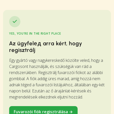
YES, YOU'RE IN THE RIGHT PLACE
Az ügyfelед arra kért, hogy
regisztrálj
Egy gyártó vagy nagykereskedő közölte veled, hogy a
Cargosont használják, és szükségük van rád a
rendszerükben. Regisztrálj fuvarozói fiókot az alábbi
gombbal. A fiók addig üres marad, amíg hozzá nem
adnak téged a fuvarozói listájukhoz, általában egy-két
napon belül. Ezután az ő árajánlat-kéréseik és
megrendeléseik elkezdnek eljutni hozzád.
Fuvarozói fiók regisztrálása →