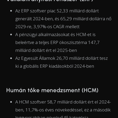
Az ERP szoftver piac 52,33 milliárd dollárt
generált 2024-ben, és 65,29 milliárd dollárra nő
2029-re, 3,97%-os CAGR mellett
A pénzügyi alkalmazásokat és HCM-et is
beleértve a teljes ERP ökoszisztéma 147,7
milliárd dollárt ért el 2025-ben
Az Egyesült Államok 26,70 milliárd dollárt tesz
ki a globális ERP kiadásokból 2024-ben
Humán tőke menedzsment (HCM)
A HCM szoftver 58,7 milliárd dollárt ért el 2024-
ben, 11,7%-os éves növekedéssel, ez a második
leggyorsabban növekvő fő kategória