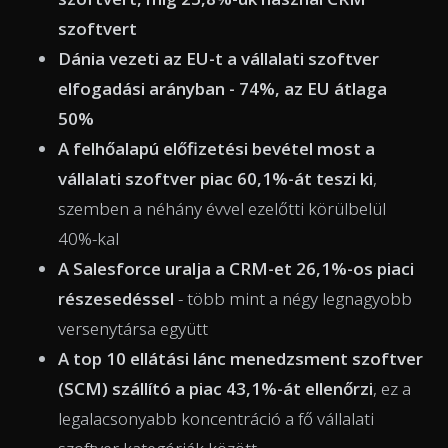
szoftvert
Dánia vezeti az EU-t a vállalati szoftver
elfogadási arányban - 74%, az EU átlaga
50%
A felhőalapú előfizetési bevétel most a
vállalati szoftver piac 60,1%-át teszi ki
,
szemben a néhány évvel ezelőtti körülbelül
40%-kal
A Salesforce uralja a CRM-et 26,1%-os piaci
részesedéssel
- több mint a négy legnagyobb
versenytársa együtt
A top 10 ellátási lánc menedzsment szoftver
(SCM) szállító a piac 43,1%-át ellenőrzi
, ez a
legalacsonyabb koncentráció a fő vállalati