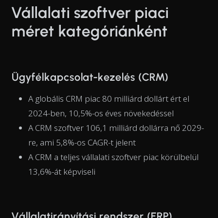
Vállalati szoftver piaci
méret kategóriánként
Ügyfélkapcsolat-kezelés (CRM)
A globális CRM piac 80 milliárd dollárt ért el
2024-ben, 10,5%-os éves növekedéssel
A CRM szoftver 106,1 milliárd dollárra nő 2029-
re, ami 5,8%-os CAGR-t jelent
A CRM a teljes vállalati szoftver piac körülbelül
13,6%-át képviseli
Vállalatirányítási rendszer (ERP)