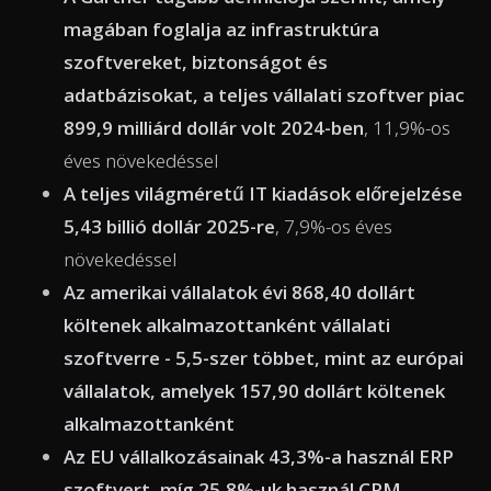
magában foglalja az infrastruktúra
szoftvereket, biztonságot és
adatbázisokat, a teljes vállalati szoftver piac
899,9 milliárd dollár volt 2024-ben
, 11,9%-os
éves növekedéssel
A teljes világméretű IT kiadások előrejelzése
5,43 billió dollár 2025-re
, 7,9%-os éves
növekedéssel
Az amerikai vállalatok évi 868,40 dollárt
költenek alkalmazottanként vállalati
szoftverre - 5,5-szer többet, mint az európai
vállalatok, amelyek 157,90 dollárt költenek
alkalmazottanként
Az EU vállalkozásainak 43,3%-a használ ERP
szoftvert, míg 25,8%-uk használ CRM