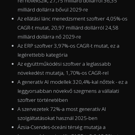
rel növekszik, 27,75 milliárd dollárról 36,35
milliárd dollárra bővül 2029-re
Az ellátási lánc menedzsment szoftver 4,05%-os
CAGR-t mutat, 20,97 milliárd dollárról 24,58
milliárd dollárra nő 2029-re
Az ERP szoftver 3,97%-os CAGR-t mutat, ez a
legérettebb kategória
Az együttműködési szoftver a leglassabb
növekedést mutatja, 1,70%-os CAGR-rel
A generatív AI modellek 320,4%-kal nőttek - ez a
leggyorsabban növekvő szegmens a vállalati
szoftver történetében
A szervezetek 72%-a most generatív AI
szolgáltatásokat használ 2025-ben
Ázsia-Csendes-óceáni térség mutatja a