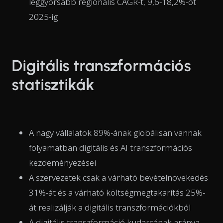
leggyorsabb regionális CAGR-t, 9,6-18,2%-ot
2025-ig
Digitális transzformációs
statisztikák
A nagy vállalatok 89%-ának globálisan vannak
folyamatban digitális és AI transzformációs
kezdeményezései
A szervezetek csak a várható bevételnövekedés
31%-át és a várható költségmegtakarítás 25%-
át realizálják a digitális transzformációkból
A digitális transzformáció kudarcának aránya