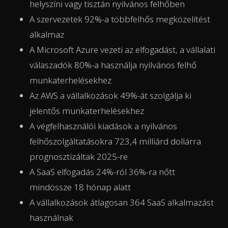
helyszíni vagy tisztán nyilvános felhőben
A szervezetek 92%-a többfelhős megközelítést
alkalmaz
A Microsoft Azure vezeti az elfogadást, a vállalati
válaszadók 80%-a használja nyilvános felhő
munkaterhelésekhez
Az AWS a vállalkozások 49%-át szolgálja ki
jelentős munkaterhelésekhez
A végfelhasználói kiadások a nyilvános
felhőszolgáltatásokra 723,4 milliárd dollárra
prognosztizáltak 2025-re
A SaaS elfogadás 24%-ról 36%-ra nőtt
mindössze 18 hónap alatt
A vállalkozások átlagosan 364 SaaS alkalmazást
használnak