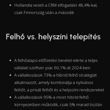
Hollandia vezeti a CRM elfogadást 48,4%-kal,
csak Finnország után a második
Felhő vs. helyszíni telepítés
A felhőalapú előfizetési bevétel elérte a teljes
vállalati szoftver piac 60,1%-át 2024-ben
A vállalkozások 73%-a hibrid felhő stratégiát
alkalmazott, amely kombinálja a nyilvános
felhőt, a privát felhőt és a helyszíni rendszereket
A vállalkozások 95%-a most hibrid felhő
környezetben működik, csak 5% marad tisztán