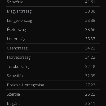
Szlovénia
41.61
Magyarország
39.88
Lengyelország
38.88
Észtország
38.66
Lettország
35.87
Csehország
34.22
Horvátország
34.22
Törökország
32.48
Szlovákia
32.09
Bosznia-Hercegovina
27.23
Szerbia
26.22
Bulgária
26.11