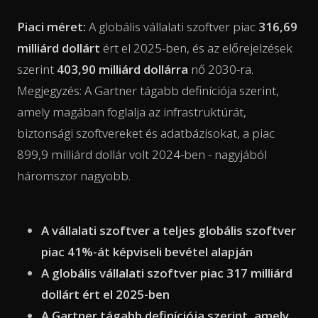
Piaci méret:
A globális vállalati szoftver piac
316,69
milliárd dollárt
ért el 2025-ben, és az előrejelzések
szerint
403,90 milliárd dollárra
nő 2030-ra.
Megjegyzés: A Gartner tágabb definíciója szerint,
amely magában foglalja az infrastruktúrát,
biztonsági szoftvereket és adatbázisokat, a piac
899,9 milliárd dollár volt 2024-ben - nagyjából
háromszor nagyobb.
A vállalati szoftver a teljes globális szoftver
piac 41%-át képviseli bevétel alapján
A globális vállalati szoftver piac 317 milliárd
dollárt ért el 2025-ben
A Gartner tágabb definíciója szerint, amely