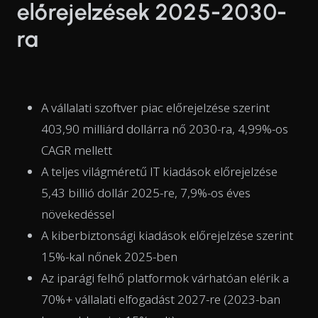
előrejelzések 2025-2030-
ra
A vállalati szoftver piac előrejelzése szerint
403,90 milliárd dollárra nő 2030-ra, 4,99%-os
CAGR mellett
A teljes világméretű IT kiadások előrejelzése
5,43 billió dollár 2025-re, 7,9%-os éves
növekedéssel
A kiberbiztonsági kiadások előrejelzése szerint
15%-kal nőnek 2025-ben
Az iparági felhő platformok várhatóan elérik a
70%+ vállalati elfogadást 2027-re (2023-ban