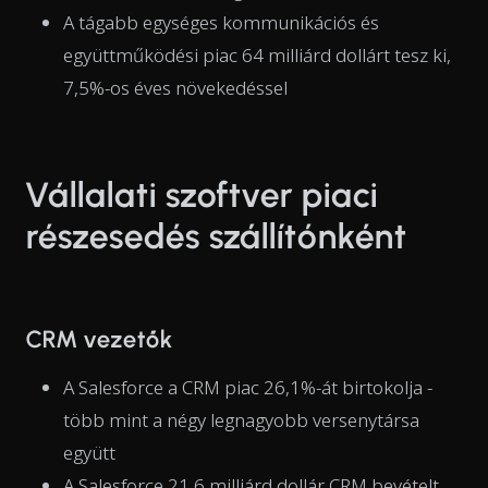
A tágabb egységes kommunikációs és
együttműködési piac 64 milliárd dollárt tesz ki,
7,5%-os éves növekedéssel
Vállalati szoftver piaci
részesedés szállítónként
CRM vezetők
A Salesforce a CRM piac 26,1%-át birtokolja -
több mint a négy legnagyobb versenytársa
együtt
A Salesforce 21,6 milliárd dollár CRM bevételt