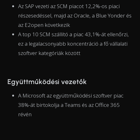
Az SAP vezeti az SCM piacot 12,2%-os piaci
részesedéssel, majd az Oracle, a Blue Yonder és
az E2open következik
A top 10 SCM szállító a piac 43,1%-át ellenőrzi,
ez a legalacsonyabb koncentráció a fő vállalati
szoftver kategóriák között
Együttműködési vezetők
A Microsoft az együttműködési szoftver piac
38%-át birtokolja a Teams és az Office 365
révén