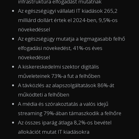
infrastruktúra elfogadást mutatnak
Az egészségügyi vállalati IT kiadások 265,2
milliárd dollárt értek el 2024-ben, 9,5%-os
növekedéssel
Az egészségügy mutatja a legmagasabb felhő
elfogadási növekedést, 41%-os éves
növekedéssel
A kiskereskedelmi szektor digitális
műveleteinek 73%-a fut a felhőben
A távközlés az alapszolgáltatások 86%-át
működteti a felhőben
A média és szórakoztatás a valós idejű
streaming 79%-ában támaszkodik a felhőre
Az összes iparág átlaga 8,2%-os bevétel
allokációt mutat IT kiadásokra