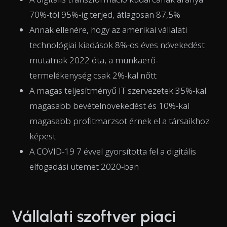
70%-tól 95%-ig terjed, átlagosan 87,5%
Annak ellenére, hogy az amerikai vállalati
technológiai kiadások 8%-os éves növekedést
mutatnak 2022 óta, a munkaerő-
termelékenység csak 2%-kal nőtt
A magas teljesítményű IT szervezetek 35%-kal
magasabb bevételnövekedést és 10%-kal
magasabb profitmarzsot érnek el a társaikhoz
képest
A COVID-19 7 évvel gyorsította fel a digitális
elfogadási ütemet 2020-ban
Vállalati szoftver piaci