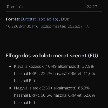
Románia
24.27
Forrás:
Eurostat (isoc_eb_iip)
, DOI:
10.2908/tin00116, utolsó frissítés: 2025.07.17.
Elfogadás vállalati méret szerint (EU)
Kisvállalkozások (10-49 alkalmazott): 37,9%
használ ERP-t, 22,2% használ CRM-et, 11,0%
használ BI-t
Nagyvállalatok (250+ alkalmazott): 86,3%
használ ERP-t, 60,5% használ CRM-et, 62,6%
használ BI-t