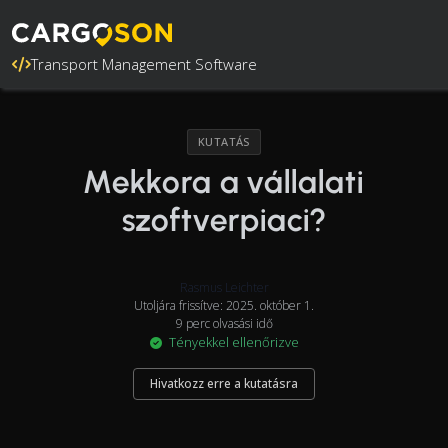
Transport Management Software
KUTATÁS
Mekkora a vállalati
szoftverpiaci?
Rasmus Leichter
Utoljára frissítve: 2025. október 1.
9 perc olvasási idő
Tényekkel ellenőrizve
Hivatkozz erre a kutatásra