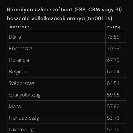
Bármilyen üzleti szoftvert (ERP, CRM vagy BI)
használó vállalkozások aránya [tin00116]
Ország/Régió
2023 (%)
Dánia
73.59
Finnország
70.79
Hollandia
67.70
Belgium
67.04
Svédország
64.51
Spanyolország
59.65
Málta
57.82
Franciaország
53.76
Luxemburg
53.70