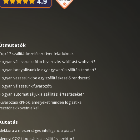
Útmutatók
Top 17 szállításkezelő szoftver feladóknak
Hogyan válasszunk több fuvarozós szállítási szoftvert?
Hogyan bonyolítsunk le egy egyszerű szállítási tendert?
Hogyan vezessünk be egy szállításkezelő rendszert?
Hogyan válasszunk fuvarozót?
Hogyan automatizáljuk a szállítási értesítéseket?
Fuvarozási KPI-ok, amelyeket minden logisztikai
vezetőnek követnie kell
Kutatás
Mekkora a mesterséges intelligencia piaca?
Mennyi CO2-t bocsát ki a szállítási szektor?