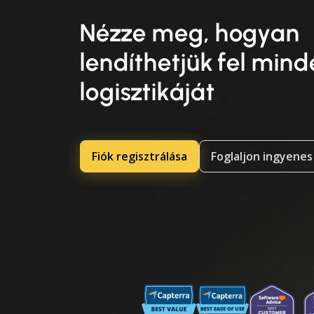
Nézze meg, hogyan
lendíthetjük fel min
logisztikáját
Fiók regisztrálása
Foglaljon ingyenes