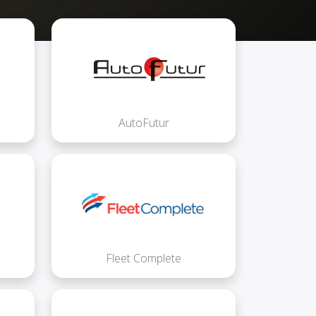
AutoFutur
Fleet Complete