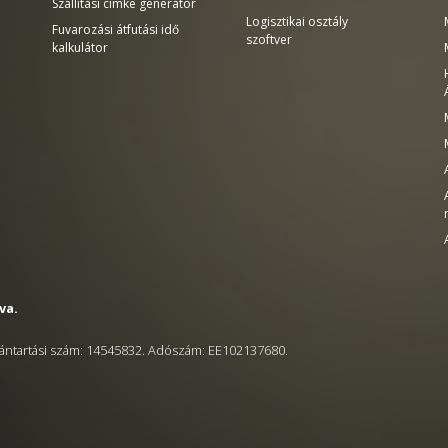
Szállítási címke generátor
Logisztikai osztály
Fuvarozási átfutási idő
szoftver
kalkulátor
va.
ántartási szám: 14545832. Adószám: EE102137680.