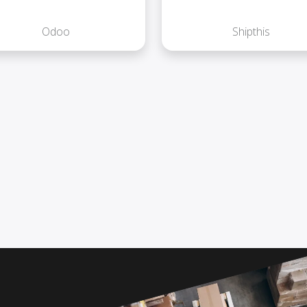
Odoo
Shipthis