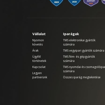
Vállalat
Iparágak
Nyomon
TMS elektronikai gyártók
követés
számára
Árak
TMS vegyipari gyártók számára
Ügyfél
TMS fém- és gépgyártók
történetek
számára
Kapcsolat
TMS nyomdai és csomagolóipa
számára
Legyen
partnerünk
Összes iparág megtekintése