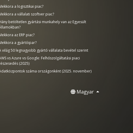
Mekkora a logisztikai piac?
Mekkora a vállalati szoftver piac?
Hány betöltetlen gyártási munkahely van az Egyesült
Államokban?
Mekkora az ERP piac?
Mekkora a gyártóipar?
A világ 50 legnagyobb gyártó vállalata bevétel szerint
AWS vs Azure vs Google: Felhőszolgáltatási piaci
részesedés (2025)
Adatközpontok száma országonként (2025. november)
Magyar