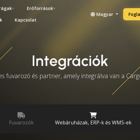
rágak
Erőforrások
Magyar
Fogla
k
Kapcsolat
Integrációk
es fuvarozó és partner, amely integrálva van a Car
Fuvarozók
Webáruházak, ERP-k és WMS-ek