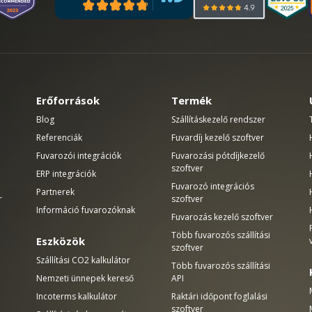
Erőforrások
Termék
Blog
Szállításkezelő rendszer
Referenciák
Fuvardíj kezelő szoftver
Fuvarozói integrációk
Fuvarozási pótdíjkezelő
szoftver
ERP integrációk
Fuvarozó integrációs
Partnerek
r
szoftver
Információ fuvarozóknak
Fuvarozás kezelő szoftver
Több fuvarozós szállítási
Eszközök
szoftver
Szállítási CO2 kalkulátor
Több fuvarozós szállítási
Nemzeti ünnepek kereső
API
Incoterms kalkulátor
Raktári időpont foglalási
szoftver