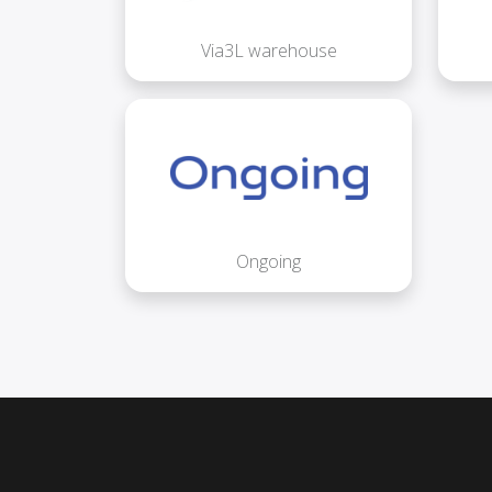
Via3L warehouse
Ongoing