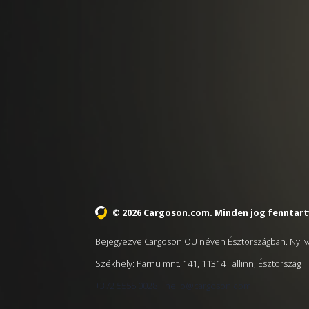
© 2026 Cargoson.com
. Minden jog fenntart
Bejegyezve Cargoson OÜ néven Észtországban. Nyilv
Székhely: Pärnu mnt. 141, 11314 Tallinn, Észtország
·
+372 5555 0028
hello@cargoson.com