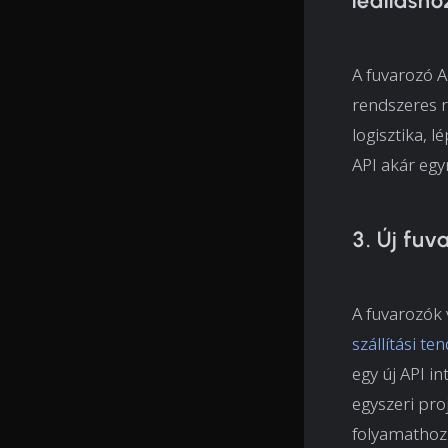
leállásh
A fuvarozó A
rendszeres r
logisztika, l
API akár egy
3. Új fuv
A fuvarozók 
szállítási te
egy új API i
egyszeri pro
folyamathoz 