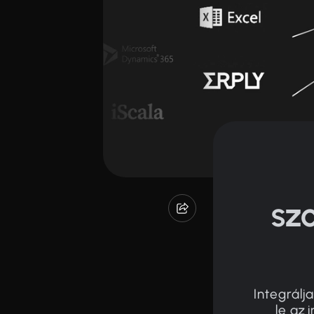
szo
Integrálj
le az 