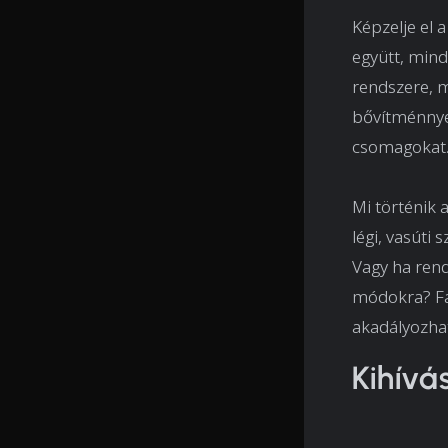
Képzelje el a
együtt, mind
rendszere, m
bővítménnyel
csomagokat
Mi történik
légi, vasúti
Vagy ha rend
módokra? Fal
akadályozhat
Kihívá