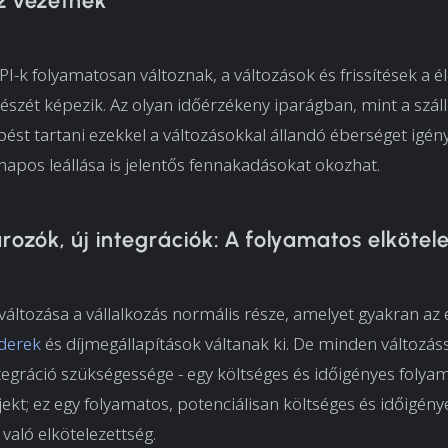
oz vezetnek
PI-k folyamatosan változnak, a változások és frissítések a é
észét képezik. Az olyan időérzékeny iparágban, mint a szállí
épést tartani ezekkel a változásokkal állandó éberséget igény
napos leállása is jelentős fennakadásokat okozhat.
arozók, új integrációk: A folyamatos elkötel
változása a vállalkozás normális része, amelyet gyakran az 
nderek
és díjmegállapítások váltanak ki. De minden változáss
ntegráció szükségessége - egy költséges és időigényes folya
jekt; ez egy folyamatos, potenciálisan költséges és időigény
való elkötelezettség.