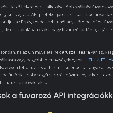
 következő helyzetet: vállalkozása több szállítási fuvarozóva
egyiknek egyedi API-protokolljai és szállítási módjai vanna
ondjuk az Erply, rendelkezhet néhány előre beépített fuv
, de ezek általában csak a nagy fuvarozókat támogatják, é
.
 azonban, ha az Ön műveleteinek
áruszállításra
van szüksége
 szállításra vagy nagyobb mennyiségekre, mint
LTL-ek, FTL-e
szeresen több fuvarozót használ különböző irányokba és sz
ba ütközik, ahol az egyfuvarozós bővítmények korlátozott 
ja az üzleti műveleteket.
sok a fuvarozó API integrációkk