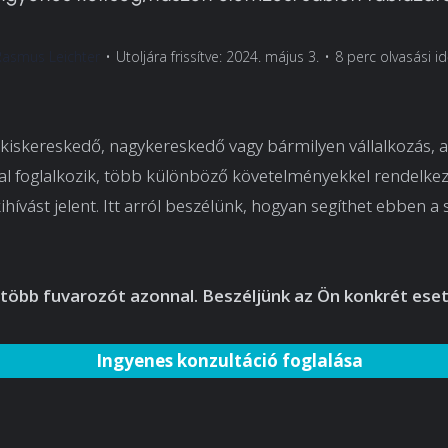
Rasmus Leichter
•
Utoljára frissítve: 2024. május 3.
•
8 perc olvasási i
 kiskereskedő, nagykereskedő vagy bármilyen vállalkozás, 
sal foglalkozik, több különböző követelményekkel rendelke
ihívást jelent. Itt arról beszélünk, hogyan segíthet ebben a 
 több fuvarozót azonnal. Beszéljünk az Ön konkrét eset
Ingyenes konzultáció foglalása