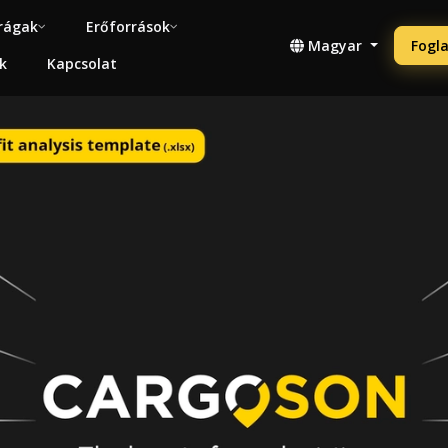
rágak
Erőforrások
Magyar
Fogla
k
Kapcsolat