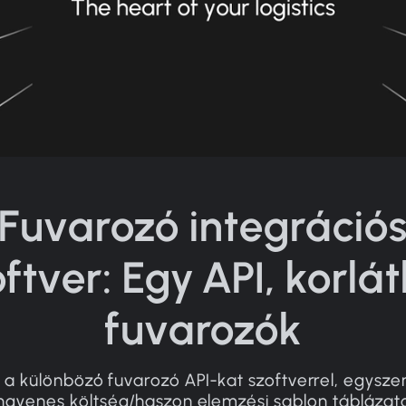
Fuvarozó integráció
ftver: Egy API, korlá
fuvarozók
a a különböző fuvarozó API-kat szoftverrel, egyszer
ingyenes költség/haszon elemzési sablon táblázato