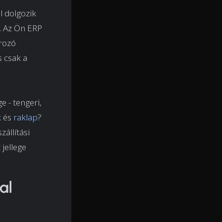
l dolgozik
k. Az Ön ERP
arozó
s csak a
 - tengeri,
k
és
raklap
?
állítási
jellege
al