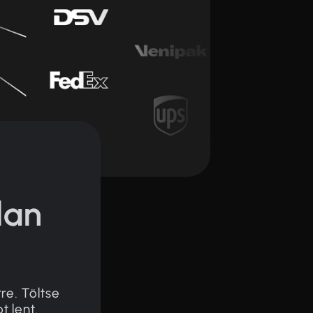
s
tlan
re. Töltse
t lent.