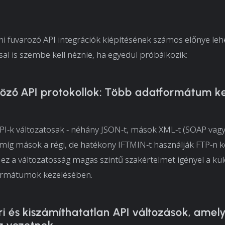
éni fuvarozó API integrációk kiépítésének számos előnye le
sal is szembe kell néznie, ha egyedül próbálkozik:
böző API protokollok: Több adatformátum k
PI-k változatosak - néhány JSON-t, mások XML-t (SOAP vagy
míg mások a régi, de hatékony IFTMIN-t használják FTP-n ke
ez a változatosság magas szintű szakértelmet igényel a k
ormátumok kezelésében.
i és kiszámíthatatlan API változások, amel