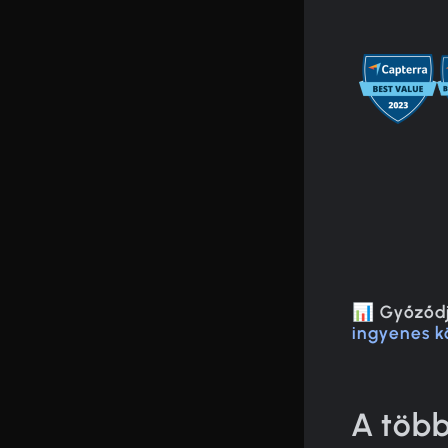
📊 Győződj
ingyenes k
A több