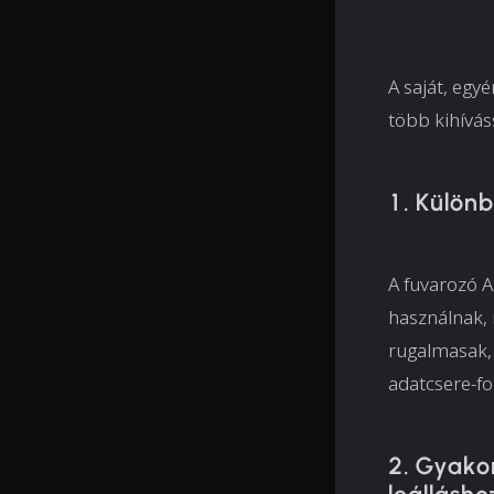
A saját, egy
több kihívás
1. Külön
A fuvarozó A
használnak, 
rugalmasak, 
adatcsere-f
2. Gyakor