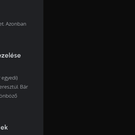
het. Azonban
ezelése
 egyedi)
resztül. Bár
ülönböző
yek