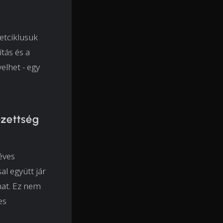
letciklusuk
tás és a
elhet - egy
ezettség
éves
al együtt jár
mat. Ez nem
es