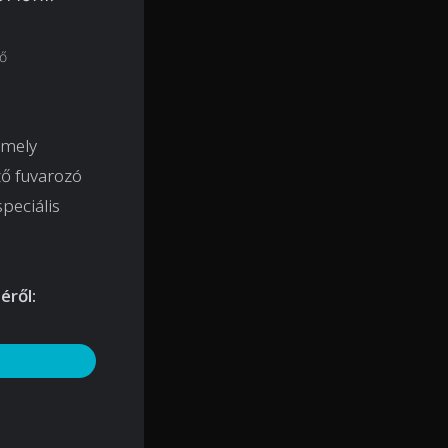
dő
amely
ző fuvarozó
speciális
éről: