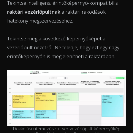
Tekintse intelligens, érintőképernyő-kompatibilis
raktári vezérlőpultnak
a raktári rakodások
hatékony megszervezéséhez.
Tekintse meg a következő képernyőképet a
vezérlőpult nézetről. Ne feledje, hogy ezt egy nagy
érintőképernyőn is megjelenítheti a raktárában.
Dokkolási ütemezőszoftver vezérlőpult képernyőkép