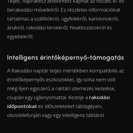
Teljes, naprakész áttekintést kaphat az összes ki- és
berakodási műveletről. Ez részletes információkat
tartalmaz a szállítókról, ügyfelekről, kamionokról,
árukról, rakodási tervekről, hivatkozásokról és
egyebekről.
Intelligens érintőképernyő-támogatás
A Rakodási naptár teljes mértékben kompatibilis az
érintőképernyős eszközökkel, így soha nem volt
még ilyen egyszerű a raktári ütemezés kezelése,
csupán egy ujjlenyomattal. Kezelje a
rakodási
időpontokat
és időszeleteket táblagépén,
okostelefonján vagy egy intelligens tábláról.