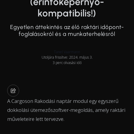
(érintőképernyő-
kompatibilis!)
Egyetlen áttekintés az élő raktári időpont-
foglalásokról és a munkaterhelésről
Tanel Vaarmann
Utoljára frissítve: 2024. május 3.
3 perc olvasási idő
A Cargoson Rakodási naptár modul egy egyszerű
dokkolási ütemezőszoftver-megoldás, amely raktári
műveleteire lett tervezve.