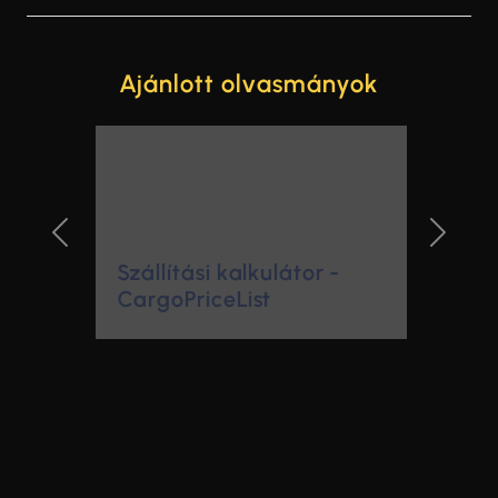
Ajánlott olvasmányok
Previous Slide
Next Sl
Szállítási kalkulátor -
CargoPriceList