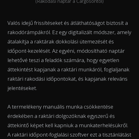
(Rakodási naptár a Cargosontól)
Valós idejű frissítéseket és átláthatóságot biztosít a
rakodórámpákról. Ez egy digitalizált módszer, amely
átalakítja a raktárak dokkolási ütemezését és
időpont-kezelését. Az egyéni, módosítható naptár
lehetővé teszi a feladók számára, hogy egyetlen
áttekintést kapjanak a raktári munkáról, foglaljanak
raktári rakodási időpontokat, és kapjanak releváns
jelentéseket.
A termelékeny manuális munka csökkentése
érdekében a raktári dolgozóknak egyszerű és
áttekintő képet kell kapniuk a munkaterhelésükről.
A raktári időpont-foglalási szoftver ezt a tisztánlátást