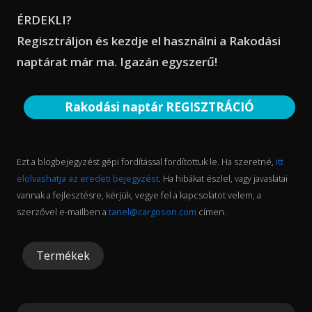
ÉRDEKLI?
Regisztráljon és kezdje el használni a Rakodási
naptárat már ma. Igazán egyszerű!
Rakodási naptár REGISZTRÁCIÓ
Ezt a blogbejegyzést gépi fordítással fordítottuk le. Ha szeretné,
itt
elolvashatja az eredeti bejegyzést
. Ha hibákat észlel, vagy javaslatai
vannak a fejlesztésre, kérjük, vegye fel a kapcsolatot velem, a
szerzővel e-mailben a
tanel@cargoson.com
címen.
Termékek