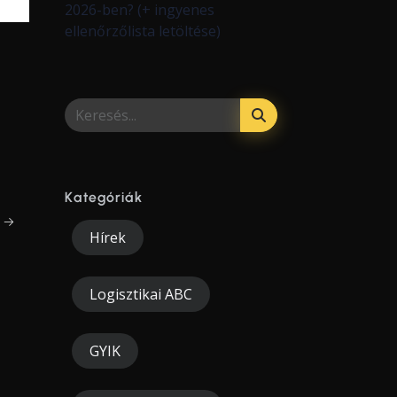
2026-ben? (+ ingyenes
ellenőrzőlista letöltése)
Kategóriák
m →
Hírek
Logisztikai ABC
GYIK