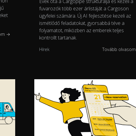
omon
Évek óta a Cargopipe strukturálja és kezeli a
jű
fuvarozók több ezer árlistáját a Cargoson
eket
ügyfelei számára. Új AI fejlesztése kezeli az
ismétlődő feladatokat, gyorsabbá téve a
folyamatot, miközben az emberek teljes
som →
kontrollt tartanak.
Hírek
Tovább olvaso