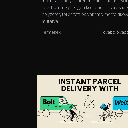
modulja, amely konténerszám alapján ny
követ bármely tengeri konténert – valós ide
helyzetet, teljesített és várható mérföldköv
mutatva.
Termékek
Tovább olva