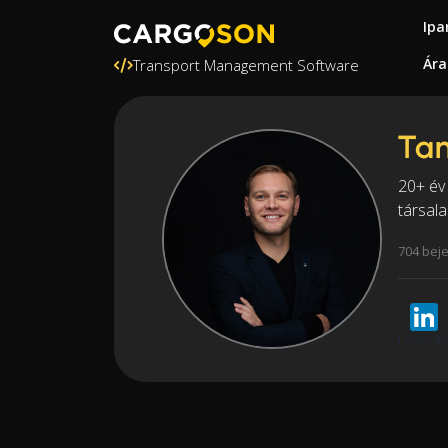
Ipa
Ára
Transport Management Software
Ta
20+ év 
társala
704 bej
LinkedI