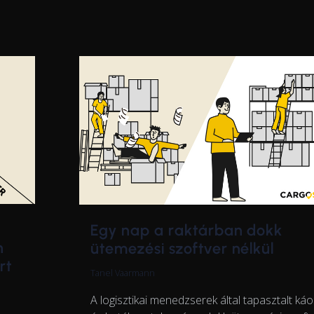
Egy nap a raktárban dokk
n
ütemezési szoftver nélkül
rt
Tanel Vaarmann
A logisztikai menedzserek által tapasztalt ká