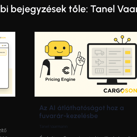
bi bejegyzések tőle: Tanel Va
Az AI átláthatóságot hoz a
fuvarár-kezelésbe
Tanel Vaarmann
ítő