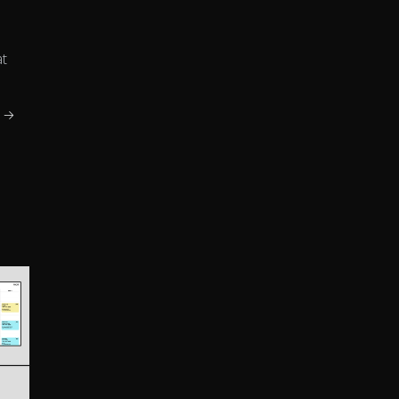
at
m →