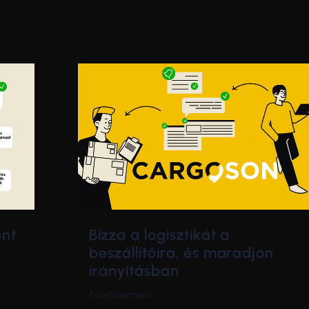
Bízza a logisztikát a
ent
beszállítóira, és maradjon
irányításban
Tanel Vaarmann