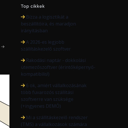
Top cikkek
Bízza a logisztikát a
beszállítóira, és maradjon
irányításban
A 2026-es legjobb
m →
szállításkezelő szoftver
Rakodási naptár - dokkolási
ütemezőszoftver (érintőképernyő-
kompatibilis!)
6 ok, amiért vállalkozásának
több fuvarozós szállítási
szoftverre van szüksége
(+ingyenes DEMÓ)
Mi a szállításkezelő rendszer
(TMS) a vállalkozások számára