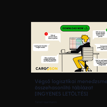
Végső logisztikai menedzsm
összehasonlító táblázat
[INGYENES LETÖLTÉS]
Tanel Vaarmann