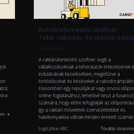
Raktárütemezési szoftver -
Több rakodás, kevesebb káos
Tanel Vaarmann
A raktárütemezési szoftver segít a
vállalkozásoknak a teherautók érkezésének 
gok
indulásának kezelésében, megelőzve a
torlódásokat és késéseket a rakodórámpákná
son
Hasonlóan egy repülőjárat vagy orvosi időpo
tot,
online foglalásához, lehetővé teszi a fuvaroz
xtra
számára, hogy előre lefoglalják az időpontoka
így a raktári műveletek szervezettebbé és
som →
hatékonyabbá válnak minden érintett számár
Logisztikai ABC
Tovább olvaso