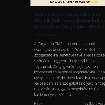
Azonnali csomagkézbesítés
Wolt & Bolt szolgáltatókkal 
elérhető a Cargoson TMS-be
Tanel Vaarmann
A Cargoson TMS mostantól azonnali
csomagkézbesítést kínál Wolt és Bolt
szolgáltatókkal, lehetővé téve a vállalkozás
számára, hogy gyors, helyi szállításokat
foglaljanak 25 kg-ig valós idejű nyomon
követéssel és azonnali árajánlatokkal. Ideál
igény szerinti kézbesítésekhez Európa na
városaiban, ez a szolgáltatás olyan, mint e
taxi az áruknak, gyors megoldást nyújtva s
küldemények számára.
Hírek
Tovább olva