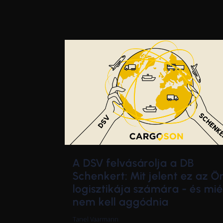
A DSV felvásárolja a DB
Schenkert: Mit jelent ez az Ö
logisztikája számára - és mié
nem kell aggódnia
Tanel Vaarmann