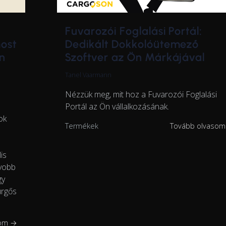
Fuvarozói Foglalási Portál:
Dedikált Dokkolóütemező
most
Szoftver az Ön Márkájával
n
Tanel Vaarmann
Nézzük meg, mit hoz a Fuvarozói Foglalási
Portál az Ön vállalkozásának.
ok
Termékek
Tovább olvaso
is
gyobb
gy
ürgős
som →