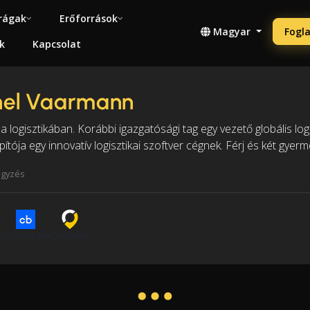
rágak
Erőforrások
Magyar
Fogla
k
Kapcsolat
nel Vaarmann
a logisztikában. Korábbi igazgatósági tag egy vezető globális log
pítója egy innovatív logisztikai szoftver cégnek. Férj és két gyerm
egyzés
n
Crunchbase
Cargoson