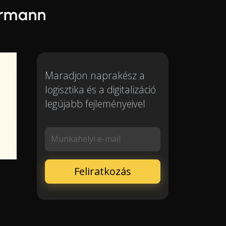
armann
Maradjon naprakész a
logisztika és a digitalizáció
legújabb fejleményeivel
Munkahelyi e-mail