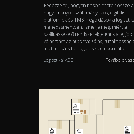
Fedezze fel, hogyan hasonlíthatók össze a
hagyományos szállítmányozók, digitális
platformok és TMS megoldások a logisztika
menedzsmentben. Ismerje meg, miért a
szállításkezelő rendszerek jelentik a legjob
választást az automatizálás, rugalmasság 
multimodális támogatás szempontjából.
Logisztikai ABC
Tovább olva