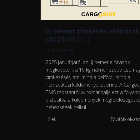
Új német címkézési előírások
(2025.01.01.)
Tanel Vaarmann
2025 januárjától az új német előírások
megkövetelik a 10 kg-nál nehezebb csoma
címkézését, ami mind a belföldi, mind a
nemzetközi küldeményeket érinti. A Cargo
TMS mostantól automatizálja ezt a folyama
biztosítva a küldemények megfelelőségét e
nehézségek nélkül.
Hírek
Tovább olva