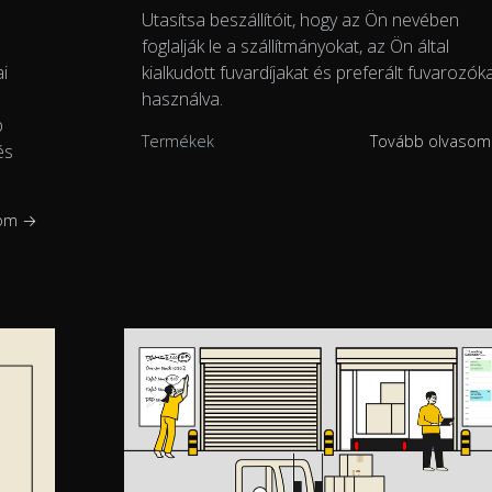
Utasítsa beszállítóit, hogy az Ön nevében
foglalják le a szállítmányokat, az Ön által
kialkudott fuvardíjakat és preferált fuvarozók
i
használva.
b
Termékek
Tovább olvaso
és
som →