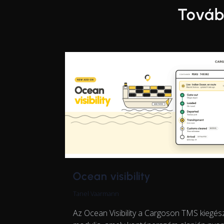
Továb
Ocean visibility
Tanel Vaarmann
Az Ocean Visibility a Cargoson TMS kiegész