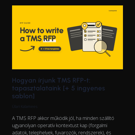
Hogyan írjunk TMS RFP-t:
tapasztalataink [+ 5 ingyenes
sablon]
Ülari Kalamees
A TMS RFP akkor működik jól, ha minden szállító
ugyanolyan operatív kontextust kap (forgalmi
adatok, telephelyek, fuvarozók, rendszerek), és