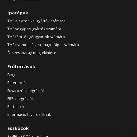
Iparágak
TMS elektronikai gyártók számára
TMS vegyipari gyártók számára
TMS fém- és gépgyártók számára
TMS nyomdai és csomagolóipar számára
Összes iparág megtekintése
Erőforrások
Blog
Referenciák
Fuvarozói integrációk
ERP integrációk
Partnerek
Információ fuvarozóknak
Eszközök
Szállítási CO2 kalkulátor