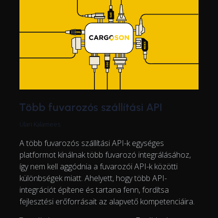
Több fuvarozós szállítási API
Ülari Kalamees
A több fuvarozós szállítási API-k egységes
platformot kínálnak több fuvarozó integrálásához,
így nem kell aggódnia a fuvarozói API-k közötti
különbségek miatt. Ahelyett, hogy több API-
integrációt építene és tartana fenn, fordítsa
fejlesztési erőforrásait az alapvető kompetenciáira.