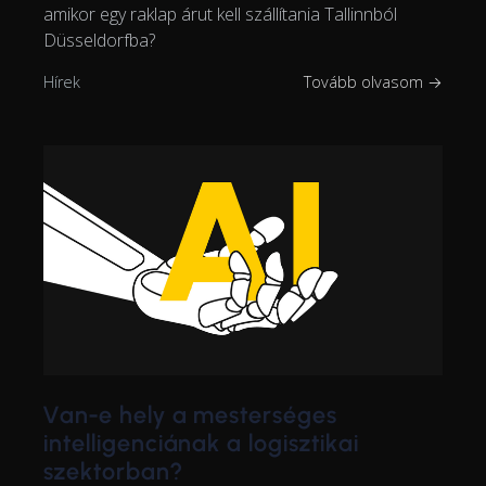
amikor egy raklap árut kell szállítania Tallinnból
Düsseldorfba?
Hírek
Tovább olvasom →
Van-e hely a mesterséges
intelligenciának a logisztikai
szektorban?