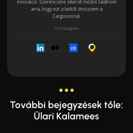
innováció. Szerencsére sikerült módot találnom
arra, hogy ezt a kettőt ötvözzem a
Cargosonnál.
153 bejegyzés
LinkedIn
Medium
Crunchbase
Cargoson
További bejegyzések tőle:
Ülari Kalamees