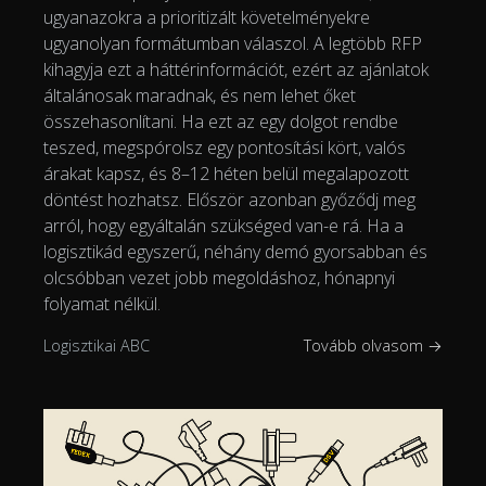
ugyanazokra a prioritizált követelményekre
ugyanolyan formátumban válaszol. A legtöbb RFP
kihagyja ezt a háttérinformációt, ezért az ajánlatok
általánosak maradnak, és nem lehet őket
összehasonlítani. Ha ezt az egy dolgot rendbe
teszed, megspórolsz egy pontosítási kört, valós
árakat kapsz, és 8–12 héten belül megalapozott
döntést hozhatsz. Először azonban győződj meg
arról, hogy egyáltalán szükséged van-e rá. Ha a
logisztikád egyszerű, néhány demó gyorsabban és
olcsóbban vezet jobb megoldáshoz, hónapnyi
folyamat nélkül.
Logisztikai ABC
Tovább olvasom →