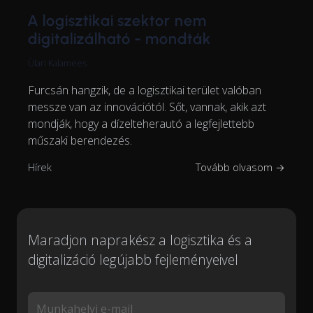
A logisztikai szektor nem
digitalizálható - mondták
Ülari Kalamees
Furcsán hangzik, de a logisztikai terület valóban
messze van az innovációtól. Sőt, vannak, akik azt
mondják, hogy a dízelteherautó a legfejlettebb
műszaki berendezés.
Hírek
Tovább olvasom →
Maradjon naprakész a logisztika és a
digitalizáció legújabb fejleményeivel
Munkahelyi e-mail