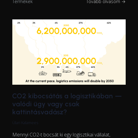
Termékek
Tovább olvasom →
CO2 kibocsátás a logisztikában —
valódi ügy vagy csak
kattintásvadász?
Ülari Kalamees
Mennyi CO2-t bocsát ki egy logisztikai vállalat,