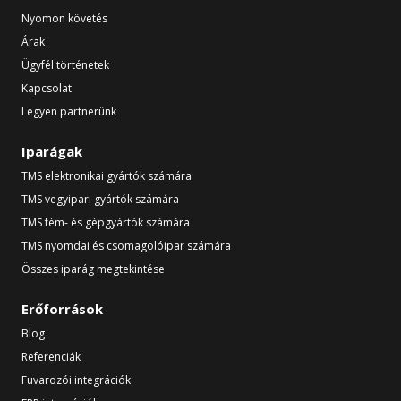
Nyomon követés
Árak
Ügyfél történetek
Kapcsolat
Legyen partnerünk
Iparágak
TMS elektronikai gyártók számára
TMS vegyipari gyártók számára
TMS fém- és gépgyártók számára
TMS nyomdai és csomagolóipar számára
Összes iparág megtekintése
Erőforrások
Blog
Referenciák
Fuvarozói integrációk