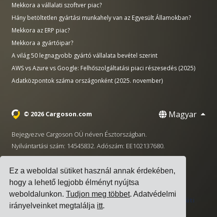
Mekkora a vállalati szoftver piac?
Hány betöltetlen gyártási munkahely van az Egyesült Államokban?
Mekkora az ERP piac?
Mekkora a gyártóipar?
A világ 50 legnagyobb gyártó vállalata bevétel szerint
AWS vs Azure vs Google: Felhőszolgáltatási piaci részesedés (2025)
Adatközpontok száma országonként (2025. november)
Magyar
© 2026 Cargoson.com
Bejegyezve Cargoson OÜ néven Észtországban.
Nyilvántartási szám: 14545832. Adószám: EE102137680.
Székhely: Pärnu mnt. 141, 11314 Tallinn, Észtország
Ez a weboldal sütiket használ annak érdekében,
·
+372 5555 0028
hello@cargoson.com
hogy a lehető legjobb élményt nyújtsa
weboldalunkon.
Tudjon meg többet
. Adatvédelmi
Szolgáltatási Feltételek
|
Adatvédelmi Szabályzat
|
Süti
irányelveinket megtalálja
itt
.
szabályzat