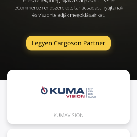
fejlesztenek, integrálják a Cargosont ERP és
eCommerce rendszerekbe, tanácsadást nyújtanak
és viszonteladják megoldásainkat.
Legyen Cargoson Partner
KUMAVISION