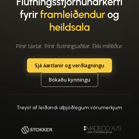
Flutnings­stjórnunar­kerfi
fyrir
framleiðendur
og
heildsala
Þínir taxtar. Þínir flutningsaðilar. Ekki milliliður.
Sjá áætlanir og verðlagningu
Bókaðu kynningu
Treyst af leiðandi alþjóðlegum vörumerkjum