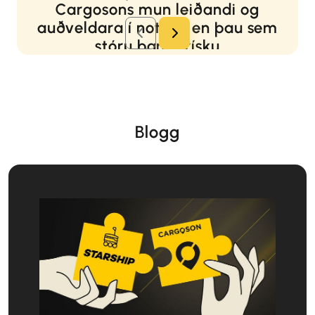
Cargosons mun leiðandi og
auðveldara í notkun en þau sem
stóru bandarísku
pakkaflutningsaðilarnir bjóða upp
á.
Gregg Brown
Yfirmaður flutningamála hjá Starship Technologies
Blogg
Framleiðandi sjálfkeyrandi afhendingarróbóta
Lesa meira...