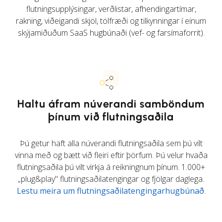
flutningsupplýsingar, verðlistar, afhendingartímar,
rakning, viðeigandi skjöl, tölfræði og tilkynningar í einum
skýjamiðuðum SaaS hugbúnaði (vef- og farsímaforrit).
Haltu áfram núverandi samböndum
þínum við flutningsaðila
Þú getur haft alla núverandi flutningsaðila sem þú vilt
vinna með og bætt við fleiri eftir þörfum. Þú velur hvaða
flutningsaðila þú vilt virkja á reikningnum þínum. 1.000+
„plug&play" flutningsaðilatengingar og fjölgar daglega.
Lestu meira um flutningsaðilatengingarhugbúnað
.