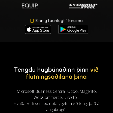
Einnig fáanlegt í farsíma
Tengdu hugbúnaðinn þinn
við
flutningsaðilana þína
Microsoft Business Central, Odoo, Magento,
WooCommerce, Directo…
Hvaða kerfi sem þú notar, getum við tengt það á
augabragði.