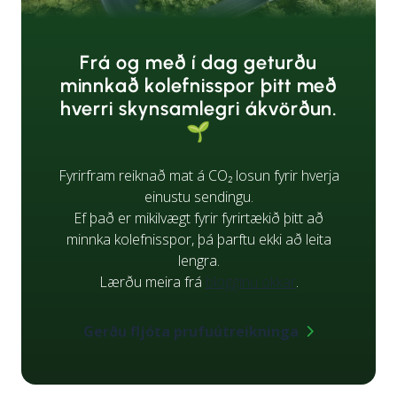
Frá og með í dag geturðu
minnkað kolefnisspor þitt með
hverri skynsamlegri ákvörðun.
🌱
Fyrirfram reiknað mat á CO₂ losun fyrir hverja
einustu sendingu.
Ef það er mikilvægt fyrir fyrirtækið þitt að
minnka kolefnisspor, þá þarftu ekki að leita
lengra.
Lærðu meira frá
blogginu okkar
.
Gerðu fljóta prufuútreikninga