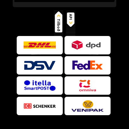
API
Tilboð