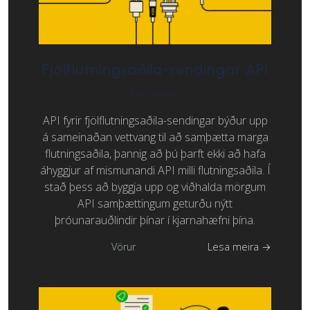
Fjölflutningsaðila-sendingar API
Ülari Kalamees
API fyrir fjölflutningsaðila-sendingar býður upp
á sameinaðan vettvang til að samþætta marga
flutningsaðila, þannig að þú þarft ekki að hafa
áhyggjur af mismunandi API milli flutningsaðila. Í
stað þess að byggja upp og viðhalda mörgum
API samþættingum geturðu nýtt
þróunarauðlindir þínar í kjarnahæfni þína.
Vörur
Lesa meira →