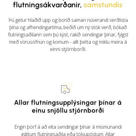
flutningsákvarðanir,
samstundis
Þú getur hlaðið upp og borið saman núverandi verðlista
þína og afhendingartíma, beðið um ný stök verð, bókað
flutningsaðilann sem þú kýst, rakið sendingar þínar, fylgst
með vörusöfnun og komum - allt þetta og miklu meira á
einni stjórnborði.
Allar flutningsupplýsingar þínar á
einu snjöllu stjórnborði
Engin þörf á að elta sendingar þínar á mismunandi
gáttum flutningsaðila eða tölvupóstum. Allar