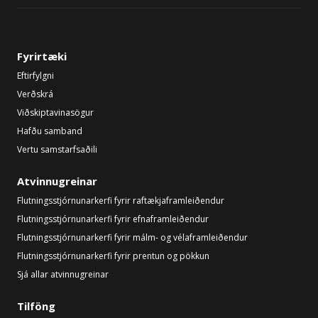
Fyrirtæki
Eftirfylgni
Verðskrá
Viðskiptavinasögur
Hafðu samband
Vertu samstarfsaðili
Atvinnugreinar
Flutningsstjórnunarkerfi fyrir raftækjaframleiðendur
Flutningsstjórnunarkerfi fyrir efnaframleiðendur
Flutningsstjórnunarkerfi fyrir málm- og vélaframleiðendur
Flutningsstjórnunarkerfi fyrir prentun og pökkun
Sjá allar atvinnugreinar
Tilföng