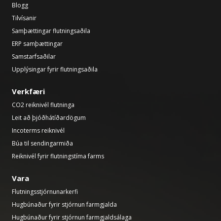
Blogg
Tilvísanir
Samþættingar flutningsaðila
ERP samþættingar
Samstarfsaðilar
Upplýsingar fyrir flutningsaðila
Verkfæri
CO2 reiknivél flutninga
Leit að þjóðhátíðardögum
Incoterms reiknivél
Búa til sendingarmiða
Reiknivél fyrir flutningstíma farms
Vara
Flutningsstjórnunarkerfi
Hugbúnaður fyrir stjórnun farmgjalda
Hugbúnaður fyrir stjórnun farmgjaldsálaga