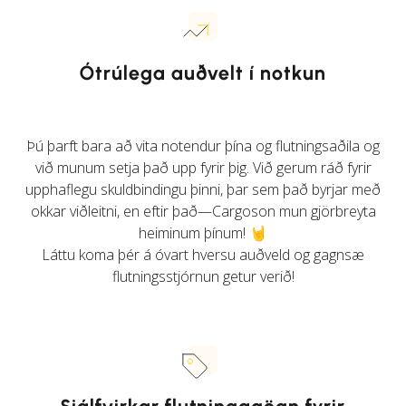
Ótrúlega auðvelt í notkun
Þú þarft bara að vita notendur þína og flutningsaðila og
við munum setja það upp fyrir þig. Við gerum ráð fyrir
upphaflegu skuldbindingu þinni, þar sem það byrjar með
okkar viðleitni, en eftir það—Cargoson mun gjörbreyta
heiminum þínum! 🤘
Láttu koma þér á óvart hversu auðveld og gagnsæ
flutningsstjórnun getur verið!
Sjálfvirkar flutningagögn fyrir