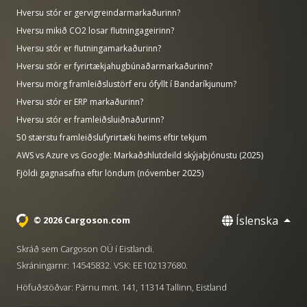
Hversu stór er gervigreindarmarkaðurinn?
Hversu mikið CO2 losar flutningageirinn?
Hversu stór er flutningamarkaðurinn?
Hversu stór er fyrirtækjahugbúnaðarmarkaðurinn?
Hversu mörg framleiðslustörf eru ófyllt í Bandaríkjunum?
Hversu stór er ERP markaðurinn?
Hversu stór er framleiðsluiðnaðurinn?
50 stærstu framleiðslufyrirtæki heims eftir tekjum
AWS vs Azure vs Google: Markaðshlutdeild skýjaþjónustu (2025)
Fjöldi gagnasafna eftir löndum (nóvember 2025)
Íslenska
© 2026 Cargoson.com
Skráð sem Cargoson OÜ í Eistlandi.
Skráningarnr: 14545832. VSK: EE102137680.
Höfuðstöðvar: Pärnu mnt. 141, 11314 Tallinn, Eistland