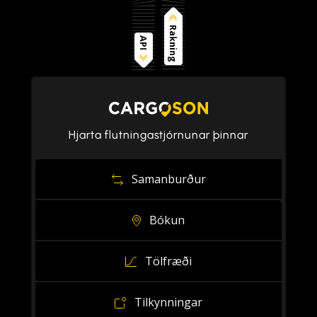
Rakning
API
Hjarta flutningastjórnunar þinnar
Samanburður
Bókun
Tölfræði
Tilkynningar