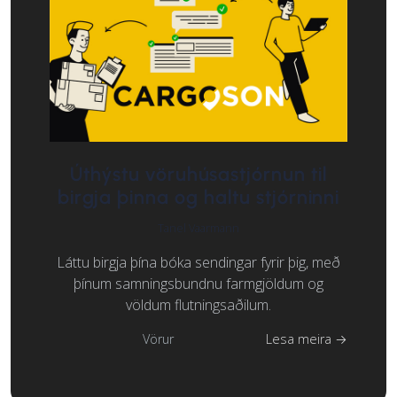
Úthýstu vöruhúsastjórnun til
birgja þinna og haltu stjórninni
Tanel Vaarmann
Láttu birgja þína bóka sendingar fyrir þig, með
þínum samningsbundnu farmgjöldum og
völdum flutningsaðilum.
Vörur
Lesa meira →