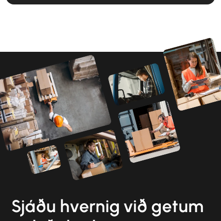
Sjáðu hvernig við getum