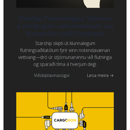
Starship Technologies: Stjórnun
á sendingum vélmennahluta um
Bandaríkin með Cargoson
Starship skipti út klunnalegum
flutningsaðilatólum fyrir einn notendavænan
vettvang—dró úr stjórnunarvinnu við flutninga
og sparaði tíma á hverjum degi.
Viðskiptavinasögur
Lesa meira →