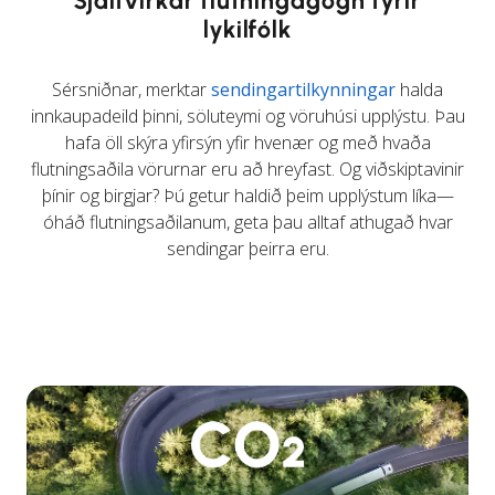
lykilfólk
Sérsniðnar, merktar
sendingartilkynningar
halda
innkaupadeild þinni, söluteymi og vöruhúsi upplýstu. Þau
hafa öll skýra yfirsýn yfir hvenær og með hvaða
flutningsaðila vörurnar eru að hreyfast. Og viðskiptavinir
þínir og birgjar? Þú getur haldið þeim upplýstum líka—
óháð flutningsaðilanum, geta þau alltaf athugað hvar
sendingar þeirra eru.