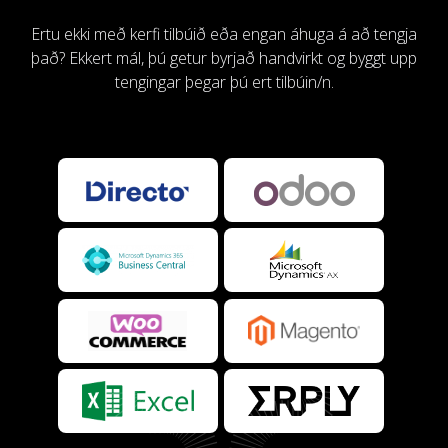
Ertu ekki með kerfi tilbúið eða engan áhuga á að tengja
það? Ekkert mál, þú getur byrjað handvirkt og byggt upp
tengingar þegar þú ert tilbúin/n.