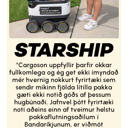
Cargoson uppfyllir þarfir okkar
fullkomlega og ég get ekki ímyndað
mér hvernig nokkurt fyrirtæki sem
sendir mikinn fjölda lítilla pakka
gæti ekki notið góðs af þessum
hugbúnaði. Jafnvel þótt fyrirtæki
noti aðeins einn af tveimur helstu
pakkaflutningsaðilum í
Bandaríkjunum, er viðmót