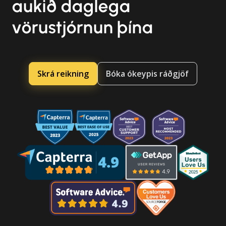
aukið daglega
vörustjórnun þína
Skrá reikning
Bóka ókeypis ráðgjöf