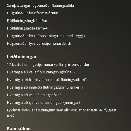
Samþættingarhugbúnaður flutningsaðila
Hugbúnaður fyrir farmstjórnun
Fjölflutningshugbúnaður
Fjölflutningsaðila farm-API
Hugbúnaður fyrir tímasetningu lestunarbryggju
Hugbúnaður fyrir vörustjórnunardeildir
Leiðbeiningar
17 bestu flutningsstjórnunarkerfin fyrir sendendur
Hvernig á að velja fjölflutningshugbúnað?
Hvernig á að framkvæma einfalt flutningsútboð?
Hvernig á að innleiða flutningsstjórnunarkerfi?
Hvernig á að velja flutningsaðila?
Hvernig á að sjálfvirka sendingatilkynningar?
Lykilmælikvarðar í flutningum sem allir vörustjórar ættu að fylgjast
með
Rannsóknir